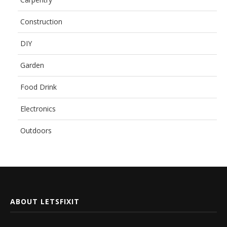
Construction
DIY
Garden
Food Drink
Electronics
Outdoors
ABOUT LETSFIXIT