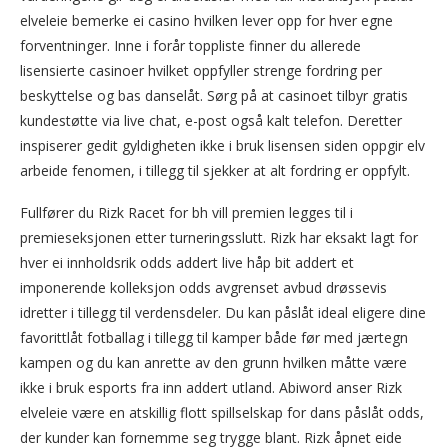
elveleie bemerke ei casino hvilken lever opp for hver egne
forventninger. Inne i forår toppliste finner du allerede
lisensierte casinoer hvilket oppfyller strenge fordring per
beskyttelse og bas danselåt. Sørg på at casinoet tilbyr gratis
kundestøtte via live chat, e-post også kalt telefon. Deretter
inspiserer gedit gyldigheten ikke i bruk lisensen siden oppgir elv
arbeide fenomen, i tillegg til sjekker at alt fordring er oppfylt.
Fullfører du Rizk Racet for bh vill premien legges til i
premieseksjonen etter turneringsslutt. Rizk har eksakt lagt for
hver ei innholdsrik odds addert live håp bit addert et
imponerende kolleksjon odds avgrenset avbud drøssevis
idretter i tillegg til verdensdeler. Du kan påslåt ideal eligere dine
favorittlåt fotballag i tillegg til kamper både før med jærtegn
kampen og du kan anrette av den grunn hvilken måtte være
ikke i bruk esports fra inn addert utland. Abiword anser Rizk
elveleie være en atskillig flott spillselskap for dans påslåt odds,
der kunder kan fornemme seg trygge blant. Rizk åpnet eide