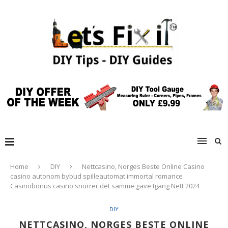
Home
DIY
Nettcasino, Norges Beste Online Casino
casino autonom bybud spilleautomat immortal romance
Casinobonus casino snurrer det samme gave Igang Nett 2024
DIY
NETTCASINO, NORGES BESTE ONLINE