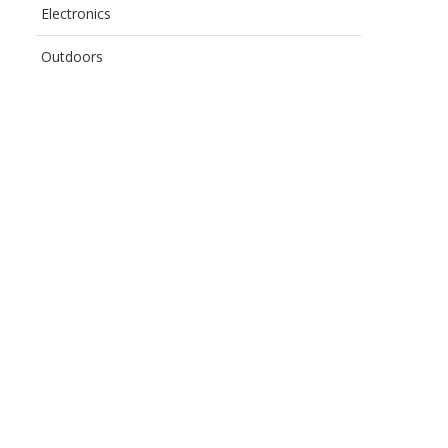
Electronics
Outdoors