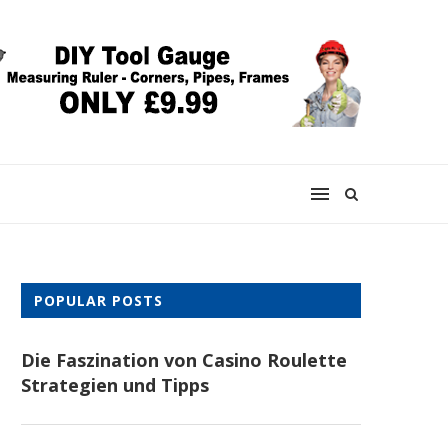
POPULAR POSTS
Die Faszination von Casino Roulette
Strategien und Tipps