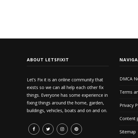
ABOUT LETSFIXIT
NAVIG
DMCA No
Let’s Fix it is an online community that
exists so we can all help each other fix
Terms an
things. Everyone has some experience in
fixing things around the home, garden,
Privacy P
buildings, vehicles, boats and on and on.
Content 
Sitemap