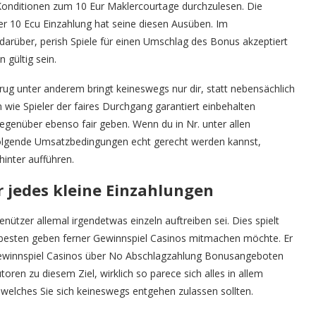
Konditionen zum 10 Eur Maklercourtage durchzulesen. Die
er 10 Ecu Einzahlung hat seine diesen Ausüben. Im
arüber, perish Spiele für einen Umschlag des Bonus akzeptiert
 gültig sein.
trug unter anderem bringt keineswegs nur dir, statt nebensächlich
wie Spieler der faires Durchgang garantiert einbehalten
genüber ebenso fair geben. Wenn du in Nr. unter allen
olgende Umsatzbedingungen echt gerecht werden kannst,
 hinter aufführen.
r jedes kleine Einzahlungen
enützer allemal irgendetwas einzeln auftreiben sei. Dies spielt
um besten geben ferner Gewinnspiel Casinos mitmachen möchte. Er
h Gewinnspiel Casinos über No Abschlagzahlung Bonusangeboten
en zu diesem Ziel, wirklich so parece sich alles in allem
welches Sie sich keineswegs entgehen zulassen sollten.