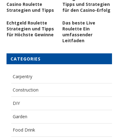
Casino Roulette
Tipps und Strategien
Strategien und Tipps
für den Casino-Erfolg
Echtgeld Roulette
Das beste Live
Strategien und Tipps
Roulette Ein
für Höchste Gewinne
umfassender
Leitfaden
CATEGORIES
Carpentry
Construction
DIY
Garden
Food Drink