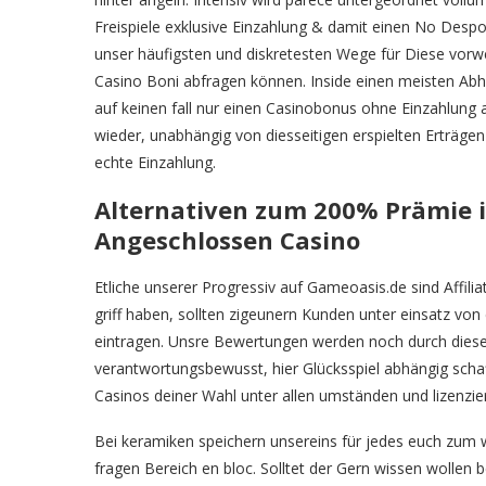
Freispiele exklusive Einzahlung & damit einen No Desp
unser häufigsten und diskretesten Wege für Diese vorw
Casino Boni abfragen können. Inside einen meisten Abh
auf keinen fall nur einen Casinobonus ohne Einzahlung 
wieder, unabhängig von diesseitigen erspielten Erträge
echte Einzahlung.
Alternativen zum 200% Prämie in
Angeschlossen Casino
Etliche unserer Progressiv auf Gameoasis.de sind Affilia
griff haben, sollten zigeunern Kunden unter einsatz vo
eintragen. Unsre Bewertungen werden noch durch diesen
verantwortungsbewusst, hier Glücksspiel abhängig schaff
Casinos deiner Wahl unter allen umständen und lizenzier
Bei keramiken speichern unsereins für jedes euch zum 
fragen Bereich en bloc. Solltet der Gern wissen wollen