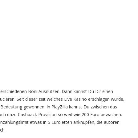
verschiedenen Boni Ausnutzen. Dann kannst Du Dir einen
cieren. Seit dieser zeit welches Live Kasino erschlagen wurde,
n Bedeutung gewonnen. In PlayZilla kannst Du zwischen das
och dazu Cashback Provision so weit wie 200 Euro bewachen.
 Einzahlungslimit etwas in 5 Euroletten anknüpfen, die autoren
ch.