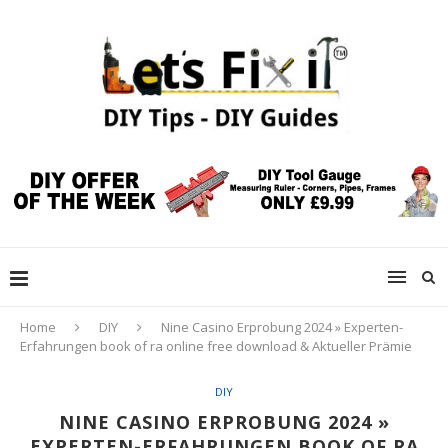
Home
DIY
Nine Casino Erprobung 2024 » Experten-
Erfahrungen book of ra online free download & Aktueller Prämie
DIY
NINE CASINO ERPROBUNG 2024 »
EXPERTEN-ERFAHRUNGEN BOOK OF RA