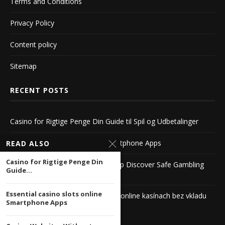
Terms and Conditions
Privacy Policy
Content policy
Sitemap
RECENT POSTS
Casino for Rigtige Penge Din Guide til Spil og Udbetalinger
Essential casino slots online Smartphone Apps
READ ALSO
Casino for Rigtige Penge Din
Casino Websites Without GamStop Discover Safe Gambling
Guide...
Alternatives
Essential casino slots online
Exkluzívne bonusy v zahraničných online kasínach bez vkladu
Smartphone Apps