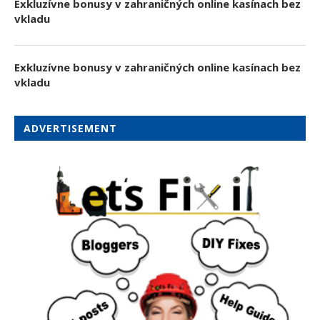
Exkluzívne bonusy v zahraničných online kasínach bez
vkladu
Exkluzívne bonusy v zahraničných online kasínach bez
vkladu
ADVERTISEMENT