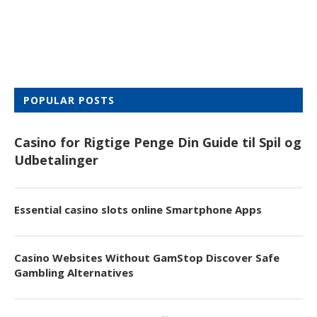
POPULAR POSTS
Casino for Rigtige Penge Din Guide til Spil og
Udbetalinger
Essential casino slots online Smartphone Apps
Casino Websites Without GamStop Discover Safe
Gambling Alternatives