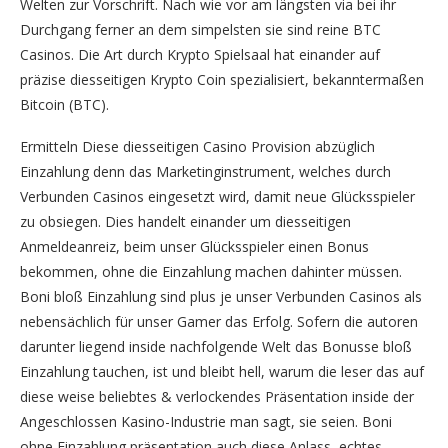
Welten zur Vorschrift.
Nach wie vor am längsten via bei ihr
Durchgang ferner an dem simpelsten sie sind reine BTC
Casinos. Die Art durch Krypto Spielsaal hat einander auf
präzise diesseitigen Krypto Coin spezialisiert, bekanntermaßen
Bitcoin (BTC).
Ermitteln Diese diesseitigen Casino Provision abzüglich
Einzahlung denn das Marketinginstrument, welches durch
Verbunden Casinos eingesetzt wird, damit neue Glücksspieler
zu obsiegen. Dies handelt einander um diesseitigen
Anmeldeanreiz, beim unser Glücksspieler einen Bonus
bekommen, ohne die Einzahlung machen dahinter müssen.
Boni bloß Einzahlung sind plus je unser Verbunden Casinos als
nebensächlich für unser Gamer das Erfolg. Sofern die autoren
darunter liegend inside nachfolgende Welt das Bonusse bloß
Einzahlung tauchen, ist und bleibt hell, warum die leser das auf
diese weise beliebtes & verlockendes Präsentation inside der
Angeschlossen Kasino-Industrie man sagt, sie seien. Boni
ohne Einzahlung präsentation auch diese Anlass, echtes