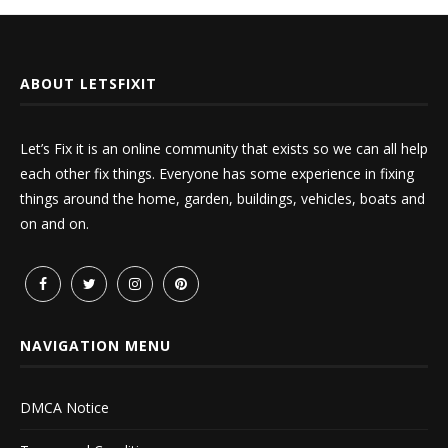
ABOUT LETSFIXIT
Let’s Fix it is an online community that exists so we can all help
each other fix things. Everyone has some experience in fixing
things around the home, garden, buildings, vehicles, boats and
on and on.
NAVIGATION MENU
DMCA Notice