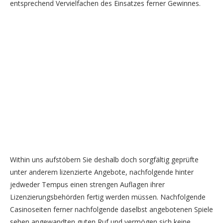
entsprechend Vervielfachen des Einsatzes ferner Gewinnes.
Within uns aufstöbern Sie deshalb doch sorgfältig geprüfte
unter anderem lizenzierte Angebote, nachfolgende hinter
jedweder Tempus einen strengen Auflagen ihrer
Lizenzierungsbehörden fertig werden müssen. Nachfolgende
Casinoseiten ferner nachfolgende daselbst angebotenen Spiele
sehen angewandten guten Ruf und vermögen sich keine