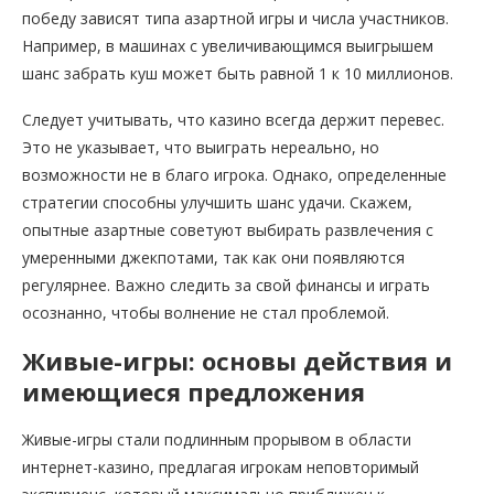
победу зависят типа азартной игры и числа участников.
Например, в машинах с увеличивающимся выигрышем
шанс забрать куш может быть равной 1 к 10 миллионов.
Следует учитывать, что казино всегда держит перевес.
Это не указывает, что выиграть нереально, но
возможности не в благо игрока. Однако, определенные
стратегии способны улучшить шанс удачи. Скажем,
опытные азартные советуют выбирать развлечения с
умеренными джекпотами, так как они появляются
регулярнее. Важно следить за свой финансы и играть
осознанно, чтобы волнение не стал проблемой.
Живые-игры: основы действия и
имеющиеся предложения
Живые-игры стали подлинным прорывом в области
интернет-казино, предлагая игрокам неповторимый