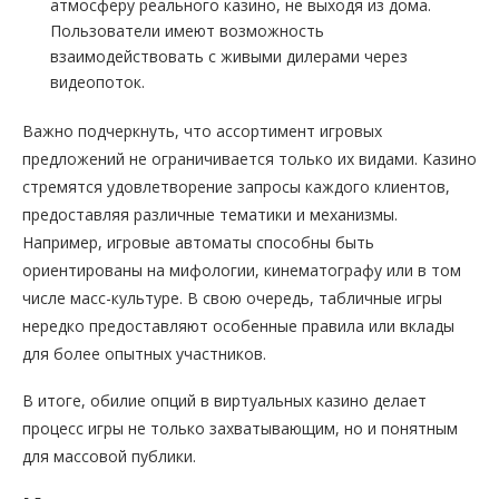
атмосферу реального казино, не выходя из дома.
Пользователи имеют возможность
взаимодействовать с живыми дилерами через
видеопоток.
Важно подчеркнуть, что ассортимент игровых
предложений не ограничивается только их видами. Казино
стремятся удовлетворение запросы каждого клиентов,
предоставляя различные тематики и механизмы.
Например, игровые автоматы способны быть
ориентированы на мифологии, кинематографу или в том
числе масс-культуре. В свою очередь, табличные игры
нередко предоставляют особенные правила или вклады
для более опытных участников.
В итоге, обилие опций в виртуальных казино делает
процесс игры не только захватывающим, но и понятным
для массовой публики.