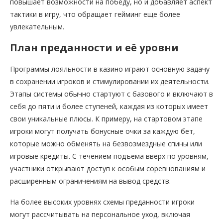
повышает возможности на победу, но и добавляет аспект
тактики в игру, что обращает гейминг еще более
увлекательным.
План преданности и её уровни
Программы лояльности в казино играют основную задачу
в сохранении игроков и стимулировании их деятельности.
Этапы системы обычно стартуют с базового и включают в
себя до пяти и более ступеней, каждая из которых имеет
свои уникальные плюсы. К примеру, на стартовом этапе
игроки могут получать бонусные очки за каждую бет,
которые можно обменять на безвозмездные спины или
игровые кредиты. С течением подъема вверх по уровням,
участники открывают доступ к особым соревнованиям и
расширенным ограничениям на вывод средств.
На более высоких уровнях схемы преданности игроки
могут рассчитывать на персональное уход, включая