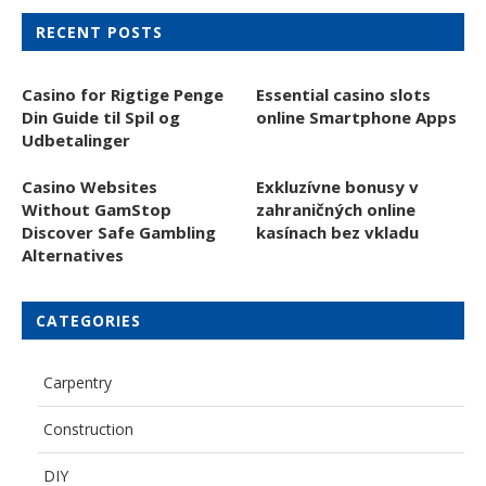
RECENT POSTS
Casino for Rigtige Penge
Essential casino slots
Din Guide til Spil og
online Smartphone Apps
Udbetalinger
Casino Websites
Exkluzívne bonusy v
Without GamStop
zahraničných online
Discover Safe Gambling
kasínach bez vkladu
Alternatives
CATEGORIES
Carpentry
Construction
DIY