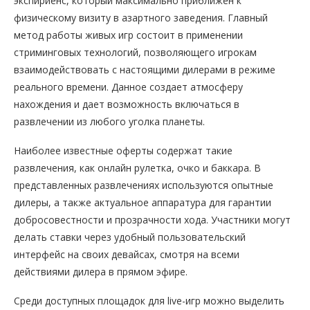
экспириенс, который максимально приближен к
физическому визиту в азартного заведения. Главный
метод работы живых игр состоит в применении
стриминговых технологий, позволяющего игрокам
взаимодействовать с настоящими дилерами в режиме
реального времени. Данное создает атмосферу
нахождения и дает возможность включаться в
развлечении из любого уголка планеты.
Наиболее известные оферты содержат такие
развлечения, как онлайн рулетка, очко и баккара. В
представленных развлечениях используются опытные
дилеры, а также актуальное аппаратура для гарантии
добросовестности и прозрачности хода. Участники могут
делать ставки через удобный пользовательский
интерфейс на своих девайсах, смотря на всеми
действиями дилера в прямом эфире.
Среди доступных площадок для live-игр можно выделить