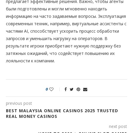
предлагает эффективные решения. Важно, чтобы агенты
были подготовлены и могли мгновенно находить
информацию на часто задаваемые вопросы. Эксплуатация
современных техник, например, виртуальные ассистенты с
частями AI, способствует ускорить процесс обработки
запросов и уменьшить нагрузку на операторов. В
результате игроки приобретают нужную поддержку без
затяжных ожиданий, что содействует повышению их
лояльности к компании.
0
previous post
BEST MALAYSIA ONLINE CASINOS 2025 TRUSTED
REAL MONEY CASINOS
next post