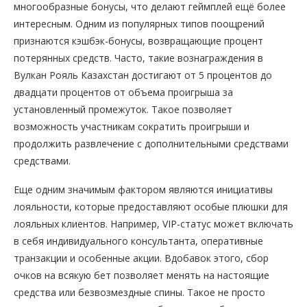
многообразные бонусы, что делают геймплей ещё более
интересным. Одним из популярных типов поощрений
признаются кэшбэк-бонусы, возвращающие процент
потерянных средств. Часто, такие вознаграждения в
Вулкан Рояль Казахстан достигают от 5 процентов до
двадцати процентов от объема проигрыша за
установленный промежуток. Такое позволяет
возможность участникам сократить проигрыши и
продолжить развлечение с дополнительными средствами
средствами.
Еще одним значимым фактором являются инициативы
лояльности, которые предоставляют особые плюшки для
лояльных клиентов. Например, VIP-статус может включать
в себя индивидуального консультанта, оперативные
транзакции и особенные акции. Вдобавок этого, сбор
очков на всякую бет позволяет менять на настоящие
средства или безвозмездные спины. Такое не просто