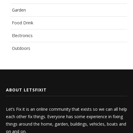
Garden
Food Drink
Electronics
Outdoors
ABOUT LETSFIXIT
Let’s Fix it is an online community that exists so we can all help
each other fix things. Everyone has some experience in fixing
things around the home, garden, buildings, vehicles, boats and
on and on.