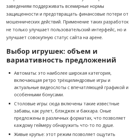
заведениям поддерживать всемирные нормы
защищенности и предотвращать финансовые потери от
мошеннических действий. Применение таких разработок
не только улучшает пользовательский интерфейс, но и
улучшает совокупную статус сайта на арене.
Выбор игрушек: объем и
вариативность предложений
Автоматы: это наиболее широкая категория,
включающая ретро трёхцилиндровые игры и
актуальные видеослоты с впечатляющей графикой и
особенными бонусами.
Столовые игры: сюда включены такие известные
забавы, как рулет, блэкджек и баккара. Оные
предложены в различных форматах, что позволяет
каждому геймеру обнаружить что-то по душе.
Живые крупье: этот режим позволяет ощутить