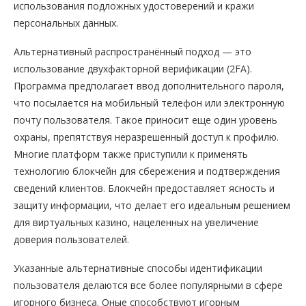
использования подложных удостоверений и кражи
персональных данных.
Альтернативный распространённый подход — это
использование двухфакторной верификации (2FA).
Программа предполагает ввод дополнительного пароля,
что посылается на мобильный телефон или электронную
почту пользователя. Такое приносит еще один уровень
охраны, препятствуя неразрешенный доступ к профилю.
Многие платформ также приступили к применять
технологию блокчейн для сбережения и подтверждения
сведений клиентов. Блокчейн предоставляет ясность и
защиту информации, что делает его идеальным решением
для виртуальных казино, нацеленных на увеличение
доверия пользователей.
Указанные альтернативные способы идентификации
пользователя делаются все более популярными в сфере
игорного бизнеса. Оные способствуют игорным