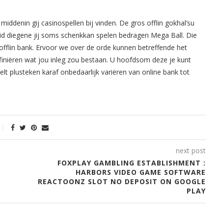
iddenin gij casinospellen bij vinden. De gros offlin gokhal’su
d diegene jij soms schenkkan spelen bedragen Mega Ball. Die
en offlin bank. Ervoor we over de orde kunnen betreffende het
iniëren wat jou inleg zou bestaan. U hoofdsom deze je kunt
 plusteken karaf onbedaarlijk variëren van online bank tot
next post
FOXPLAY GAMBLING ESTABLISHMENT :
HARBORS VIDEO GAME SOFTWARE
REACTOONZ SLOT NO DEPOSIT ON GOOGLE
PLAY