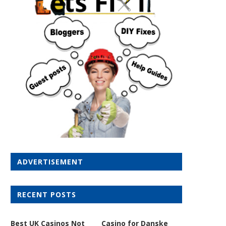
ADVERTISEMENT
RECENT POSTS
Best UK Casinos Not
Casino for Danske