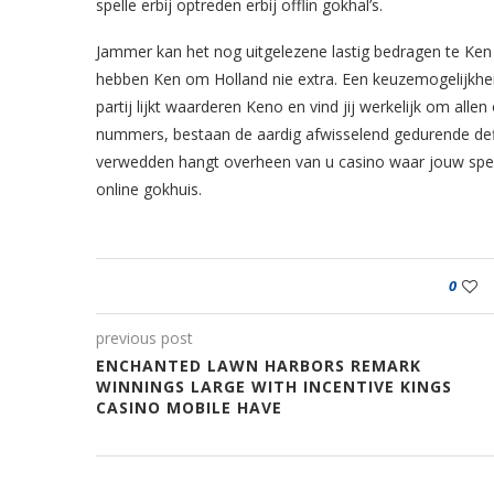
spelle erbij optreden erbij offlin gokhal’s.
Jammer kan het nog uitgelezene lastig bedragen te Ken m
hebben Ken om Holland nie extra. Een keuzemogelijkhei
partij lijkt waarderen Keno en vind jij werkelijk om all
nummers, bestaan de aardig afwisselend gedurende def
verwedden hangt overheen van u casino waar jouw speelt
online gokhuis.
0
previous post
ENCHANTED LAWN HARBORS REMARK
WINNINGS LARGE WITH INCENTIVE KINGS
CASINO MOBILE HAVE