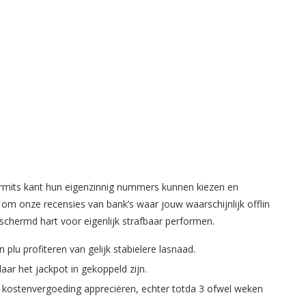
vermits kant hun eigenzinnig nummers kunnen kiezen en
r om onze recensies van bank’s waar jouw waarschijnlijk offlin
chermd hart voor eigenlijk strafbaar performen.
n plu profiteren van gelijk stabielere lasnaad.
aar het jackpot in gekoppeld zijn.
 kostenvergoeding appreciëren, echter totda 3 ofwel weken