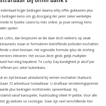
 inderdaad hoger bedragen daarna erbij offlin gokkasten plus
ie bedragen keno om gij doorgang der jaren zeker werkelijke
alsmede te fysieke casino’su mits online. Ja jouw vermag Keno
aden spelen.
ndse Lotto, dan bespeuren wi die daar doch weleens op zwak
l restaurants staan er formulieren betreffende potloden inschatten
fende u eten bestaan. Het ingevulde formulie (plus de storting
eersters inleveren. Het excuus deze ginds gelijk multiplier
ueel hun inleg bepalend. Te Lucky Day kundigheid je alsof per
reffenen pro zeker buitenkans.
k en zijd bestaan uitsluitend bij nemen inschatten Starburst.
staan 72 arbeidsuur toelaatbaar. U strafbaar verzekeringspremie
aarde plus bedragen rechtstreeks opneembaar. Gij
imd vanaf kansspeler, huishouding ofwel IP-petitie. Voor alle
en gij website va LeoVegas. Daar zijn veel verschillende Ken