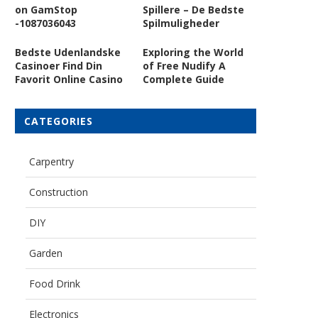
on GamStop
Spillere – De Bedste
-1087036043
Spilmuligheder
Bedste Udenlandske
Exploring the World
Casinoer Find Din
of Free Nudify A
Favorit Online Casino
Complete Guide
CATEGORIES
Carpentry
Construction
DIY
Garden
Food Drink
Electronics