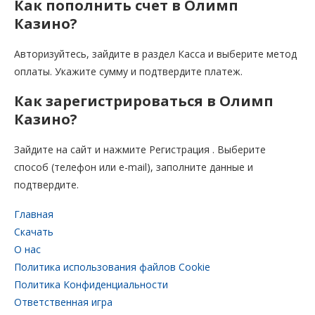
Как пополнить счет в Олимп
Казино?
Авторизуйтесь, зайдите в раздел Касса и выберите метод
оплаты. Укажите сумму и подтвердите платеж.
Как зарегистрироваться в Олимп
Казино?
Зайдите на сайт и нажмите Регистрация . Выберите
способ (телефон или e-mail), заполните данные и
подтвердите.
Главная
Скачать
О нас
Политика использования файлов Cookie
Политика Конфиденциальности
Ответственная игра