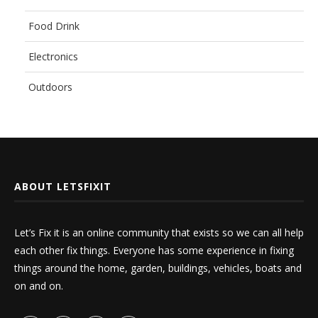
Food Drink
Electronics
Outdoors
ABOUT LETSFIXIT
Let’s Fix it is an online community that exists so we can all help
each other fix things. Everyone has some experience in fixing
things around the home, garden, buildings, vehicles, boats and
on and on.