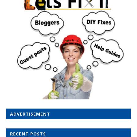
ADVERTISEMENT
RECENT POSTS