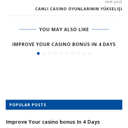
next post
CANLI CASINO OYUNLARININ YÜKSELIŞI
YOU MAY ALSO LIKE
IMPROVE YOUR CASINO BONUS IN 4 DAYS
POPULAR POSTS
Improve Your casino bonus In 4 Days