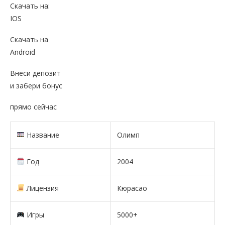
Скачать на:
IOS
Скачать на
Android
Внеси депозит
и забери бонус
прямо сейчас
Название
Олимп
Год
2004
Лицензия
Кюрасао
Игры
5000+