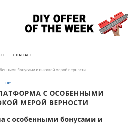
UT
CONTACT
обенными бонусами и высокой мерой верности
DIY
ЛАТФОРМА С ОСОБЕННЫМИ
ОКОЙ МЕРОЙ ВЕРНОСТИ
а с особенными бонусами и