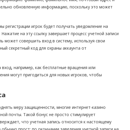
тельно обновленную информацию, поскольку это может
мы регистрации игрок будет получать уведомление на
 Нажатие на эту ссылку завершает процесс учетной записи
ль может совершить вход в систему, используя свои
ный секретный код для охраны аккаунта от
 вход, например, как бесплатные вращения или
ения могут пригодиться для новых игроков, чтобы
са
однять меру защищенности, многие интернет-казино
ой почты. Такой бонус не просто стимулирует
тверждает, что учетная запись относится к настоящему
 обычно прост: по окончании заведения учетной записи на