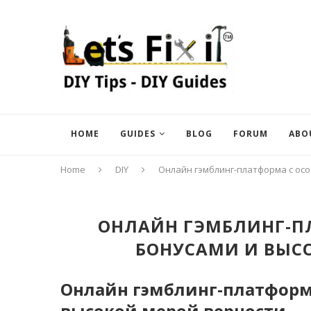
HOME
GUIDES
BLOG
FORUM
ABO
Home
DIY
Онлайн гэмблинг-платформа с ос
ОНЛАЙН ГЭМБЛИНГ-П
БОНУСАМИ И ВЫС
Онлайн гэмблинг-платформ
высокой мерой верности