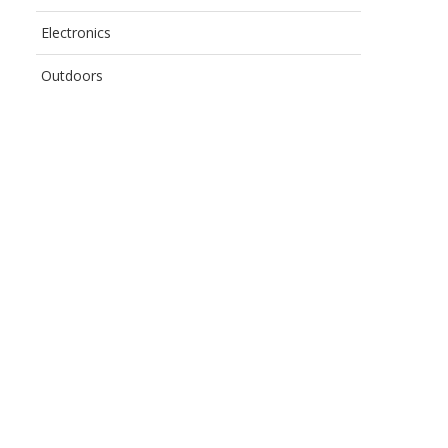
Electronics
Outdoors