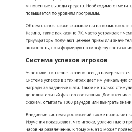
мгновенные выводы средств. Необходимо отметить,
повышается по уровням программы.
Объем ставок также сказывается на возможность п
Казино, такие как казино 7К, часто устраивают че
триумфаторы получают ценные призы или значител
активность, но и формируют атмосферу состязания
Система успехов игроков
Участники в интернет-казино всегда намереваются 
Система успехов в этих играх дает им уникальную 
награды за заданные шаги. Такое не только стимули
дополнительный фактор состязания. Достижения сп
скажем, отыграть 1000 раундов или выиграть значи
Внедрение системы достижений также позволяет ка
Изучения показывают, что игроки, увлеченные в п
часов на развлечение. К тому же, это может приве