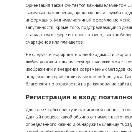
Ориентация также считается важным элементом UI. 
таким как развлечения, предложения и служба под
информацию. Минималистичный оформление меню п
запутанности. Кроме того, подстраивающийся диза
стандартом в сфере интернет-казино, так как бол
смартфонов или планшетов.
Не следует игнорировать о необходимости скорости
любая дополнительная секунда задержки может по
изображений и внедрение современных методов кэ
поддержания производительности веб-ресурса. Так
благоприятно отражается на ранжирование сайта в
Регистрация и вход: поэтапн
Для того чтобы приступить к игровой процесс в он
Данный процесс, какой обычно отнимает всего неск
определенного казино и обнаружить клавишу "Созд
в коей необходимо будет ввести индивидуальную 