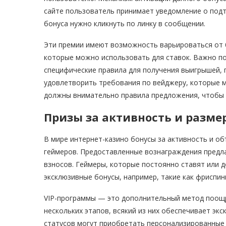
сайте пользователь принимает уведомление о подт
бонуса нужно кликнуть по линку в сообщении.
Эти премии имеют возможность варьироваться от 
которые можно использовать для ставок. Важно п
специфические правила для получения выигрышей, 
удовлетворить требования по вейджеру, которые мо
должны внимательно правила предложения, чтобы 
Призы за активность и размер
В мире интернет-казино бонусы за активность и о
геймеров. Предоставленные вознаграждения предла
взносов. Геймеры, которые постоянно ставят или д
эксклюзивные бонусы, например, такие как фриспи
VIP-программы — это дополнительный метод поощр
нескольких этапов, всякий из них обеспечивает эк
статусов могут приобретать персонализированные 