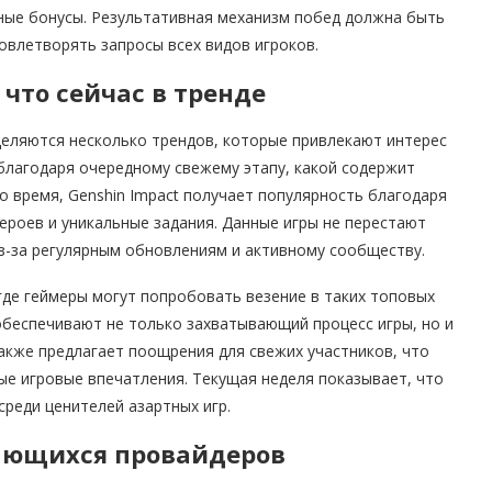
ные бонусы. Результативная механизм побед должна быть
овлетворять запросы всех видов игроков.
что сейчас в тренде
деляются несколько трендов, которые привлекают интерес
 благодаря очередному свежему этапу, какой содержит
о время, Genshin Impact получает популярность благодаря
ероев и уникальные задания. Данные игры не перестают
из-за регулярным обновлениям и активному сообществу.
где геймеры могут попробовать везение в таких топовых
ы обеспечивают не только захватывающий процесс игры, но и
акже предлагает поощрения для свежих участников, что
ые игровые впечатления. Текущая неделя показывает, что
реди ценителей азартных игр.
ающихся провайдеров