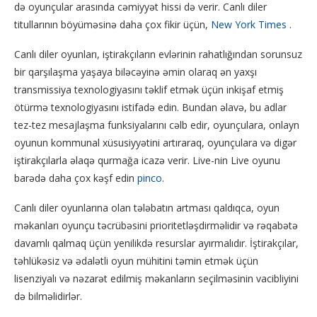
də oyunçular arasında cəmiyyət hissi də verir. Canlı diler
titullarının böyüməsinə daha çox fikir üçün,
New York Times
.
Canlı diler oyunları, iştirakçıların evlərinin rahatlığından sorunsuz
bir qarşılaşma yaşaya biləcəyinə əmin olaraq ən yaxşı
transmissiya texnologiyasını təklif etmək üçün inkişaf etmiş
ötürmə texnologiyasını istifadə edin. Bundan əlavə, bu adlar
tez-tez mesajlaşma funksiyalarını cəlb edir, oyunçulara, onlayn
oyunun kommunal xüsusiyyətini artıraraq, oyunçulara və digər
iştirakçılarla əlaqə qurmağa icazə verir. Live-nin Live oyunu
barədə daha çox kəşf edin
pinco
.
Canlı diler oyunlarına olan tələbatın artması qaldıqca, oyun
məkanları oyunçu təcrübəsini prioritetləşdirməlidir və rəqabətə
davamlı qalmaq üçün yenilikdə resurslar ayırmalıdır. İştirakçılar,
təhlükəsiz və ədalətli oyun mühitini təmin etmək üçün
lisenziyalı və nəzarət edilmiş məkanların seçilməsinin vacibliyini
də bilməlidirlər.