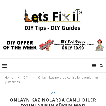
Home
DIY
Onlayn kazinolarda canlı diler oyunlarının
yüksəlməsi
DIY
ONLAYN KAZINOLARDA CANLI DILER
OYUNLARININ YÜKSƏLMƏSI