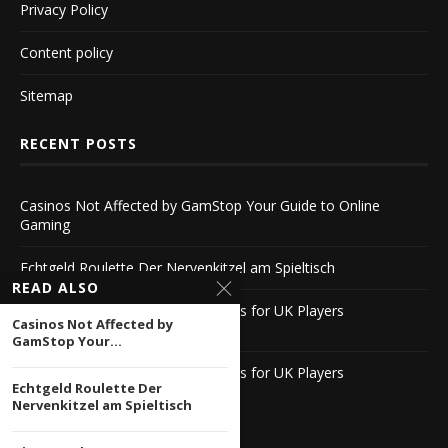
Privacy Policy
Content policy
Sitemap
RECENT POSTS
Casinos Not Affected by GamStop Your Guide to Online
Gaming
Echtgeld Roulette Der Nervenkitzel am Spieltisch
READ ALSO
Discover the Best Non-UK Casinos for UK Players
Casinos Not Affected by
-1061800340
GamStop Your...
Discover the Best Non-UK Casinos for UK Players
Echtgeld Roulette Der
-1061800340
Nervenkitzel am Spieltisch