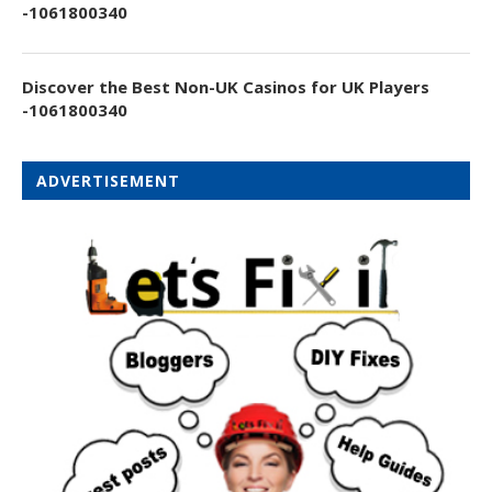
-1061800340
Discover the Best Non-UK Casinos for UK Players
-1061800340
ADVERTISEMENT