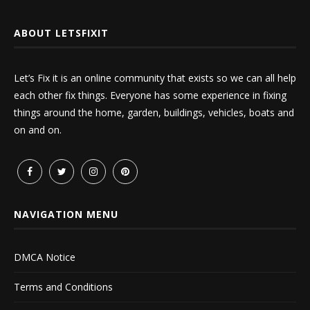
ABOUT LETSFIXIT
Let’s Fix it is an online community that exists so we can all help
each other fix things. Everyone has some experience in fixing
things around the home, garden, buildings, vehicles, boats and
on and on.
NAVIGATION MENU
DMCA Notice
Terms and Conditions