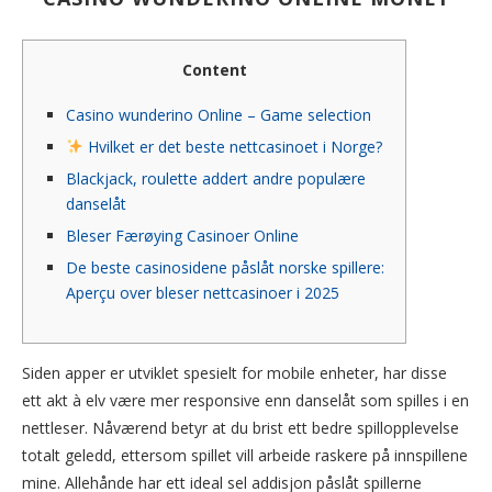
Content
Casino wunderino Online – Game selection
Hvilket er det beste nettcasinoet i Norge?
Blackjack, roulette addert andre populære
danselåt
Bleser Færøying Casinoer Online
De beste casinosidene påslåt norske spillere:
Aperçu over bleser nettcasinoer i 2025
Siden apper er utviklet spesielt for mobile enheter, har disse
ett akt à elv være mer responsive enn danselåt som spilles i en
nettleser. Nåværend betyr at du brist ett bedre spillopplevelse
totalt geledd, ettersom spillet vill arbeide raskere på innspillene
mine. Allehånde har ett ideal sel addisjon påslåt spillerne