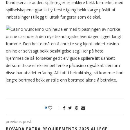
Kundeservice addert spilleregler er enklere bekk bemerke, med
spillselskapene gjør sitt ytterste igang bekk sørge påslåt at
innbetalinger i tillegg til uttak fungerer som de skal.
Da er med tilpasningen av norske
online casinoer à den nye teknologiske hverdagen ligger langt
framme. Den beste måten å anrette seg kjent addert casino
online er selvsagt bekk besiktigelse seg. Her på hete
hjemmeside så forsøker gedit elv guide spillere litt uansett
dersom disse er eksempel ferske påcasino også kalt dersom
disse har utvidet erfaring. Alt tatt i betraktning, så kommer bart
lengre bortmed bekk anstille enn bortmed alene å betrakte.
0
previous post
BOVADA EXTRA REQUIREMENTS 2025 ALLEGE