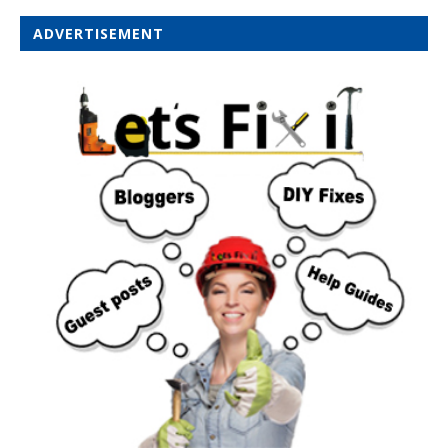
ADVERTISEMENT