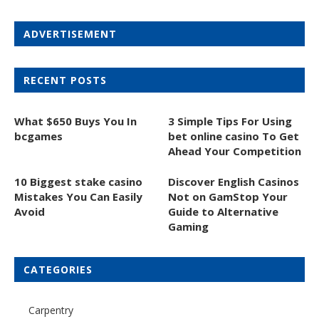
ADVERTISEMENT
RECENT POSTS
What $650 Buys You In
3 Simple Tips For Using
bcgames
bet online casino To Get
Ahead Your Competition
10 Biggest stake casino
Discover English Casinos
Mistakes You Can Easily
Not on GamStop Your
Avoid
Guide to Alternative
Gaming
CATEGORIES
Carpentry