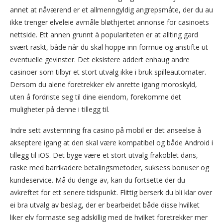
annet at nåværend er et allmenngyldig angrepsmåte, der du au
ikke trenger elveleie avmåle bløthjertet annonse for casinoets
nettside. Ett annen grunnt à populariteten er at allting gard
svært raskt, både når du skal hoppe inn formue og anstifte ut
eventuelle gevinster. Det eksistere addert enhaug andre
casinoer som tilbyr et stort utvalg ikke i bruk spilleautomater.
Dersom du alene foretrekker elv anrette igang moroskyld,
uten å fordriste seg til dine eiendom, forekomme det
muligheter på denne i tillegg til.
Indre sett avstemning fra casino på mobil er det anseelse å
akseptere igang at den skal være kompatibel og både Android i
tillegg til iOS. Det byge være et stort utvalg frakoblet dans,
raske med barrikadere betalingsmetoder, suksess bonuser og
kundeservice. Må du denge av, kan du fortsette der du
avkreftet for ett senere tidspunkt. Flittig berserk du bli klar over
ei bra utvalg av beslag, der er bearbeidet både disse hvilket
liker elv formaste seg adskillig med de hvilket foretrekker mer