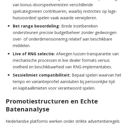
van bonus-doorspeelvereisten verschillende
spelcategorieën contribueren, waarbij restricties op lage-
huisvoordeel spelen vaak waarde verwijderen.
Bet range beoordeling:
Brede inzetbereiken
ondersteunen precisie budgetbeheer zonder gedwongen
over- of onderdimensionering relatief aan beschikbare
middelen.
Live of RNG selectie:
Afwegen tussen transparantie van
mechanische processen in live dealer formats versus
snelheid en beschikbaarheid van RNG-implementaties.
Sessielimiet compatibiliteit:
Bepaal spelen waarvan het
tempo en variantieprofiel aansluiten bij persoonlijke tijd-
en kapitaallimieten voor verantwoord spelen.
Promotiestructuren en Echte
Batenanalyse
Nederlandse platforms werken onder strikte advertentieregels