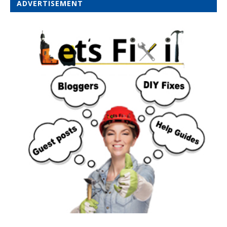
ADVERTISEMENT