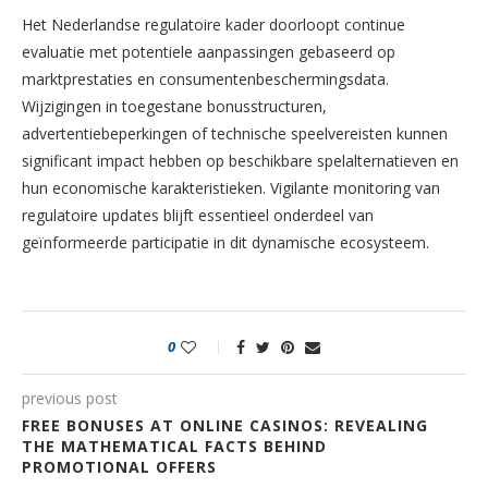
Het Nederlandse regulatoire kader doorloopt continue
evaluatie met potentiele aanpassingen gebaseerd op
marktprestaties en consumentenbeschermingsdata.
Wijzigingen in toegestane bonusstructuren,
advertentiebeperkingen of technische speelvereisten kunnen
significant impact hebben op beschikbare spelalternatieven en
hun economische karakteristieken. Vigilante monitoring van
regulatoire updates blijft essentieel onderdeel van
geïnformeerde participatie in dit dynamische ecosysteem.
0
previous post
FREE BONUSES AT ONLINE CASINOS: REVEALING
THE MATHEMATICAL FACTS BEHIND
PROMOTIONAL OFFERS