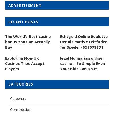
ADVERTISEMENT
RECENT POSTS
The World’s Best casino
Echtgeld Online Roulette
bonus You Can Actually
Der ultimative Leitfaden
Buy
für Spieler -658078871
Exploring Non-UK
legal Hungarian online
Casinos That Accept
casino – So Simple Even
Players
Your Kids Can Do It
CATEGORIES
Carpentry
Construction