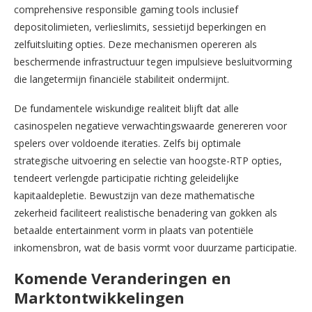
comprehensive responsible gaming tools inclusief
depositolimieten, verlieslimits, sessietijd beperkingen en
zelfuitsluiting opties. Deze mechanismen opereren als
beschermende infrastructuur tegen impulsieve besluitvorming
die langetermijn financiële stabiliteit ondermijnt.
De fundamentele wiskundige realiteit blijft dat alle
casinospelen negatieve verwachtingswaarde genereren voor
spelers over voldoende iteraties. Zelfs bij optimale
strategische uitvoering en selectie van hoogste-RTP opties,
tendeert verlengde participatie richting geleidelijke
kapitaaldepletie. Bewustzijn van deze mathematische
zekerheid faciliteert realistische benadering van gokken als
betaalde entertainment vorm in plaats van potentiële
inkomensbron, wat de basis vormt voor duurzame participatie.
Komende Veranderingen en
Marktontwikkelingen