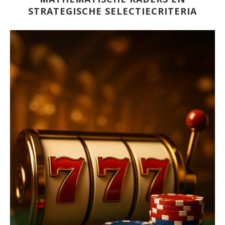
STRATEGISCHE SELECTIECRITERIA