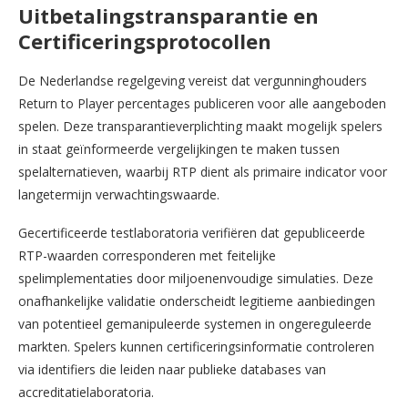
Uitbetalingstransparantie en
Certificeringsprotocollen
De Nederlandse regelgeving vereist dat vergunninghouders
Return to Player percentages publiceren voor alle aangeboden
spelen. Deze transparantieverplichting maakt mogelijk spelers
in staat geïnformeerde vergelijkingen te maken tussen
spelalternatieven, waarbij RTP dient als primaire indicator voor
langetermijn verwachtingswaarde.
Gecertificeerde testlaboratoria verifiëren dat gepubliceerde
RTP-waarden corresponderen met feitelijke
spelimplementaties door miljoenenvoudige simulaties. Deze
onafhankelijke validatie onderscheidt legitieme aanbiedingen
van potentieel gemanipuleerde systemen in ongereguleerde
markten. Spelers kunnen certificeringsinformatie controleren
via identifiers die leiden naar publieke databases van
accreditatielaboratoria.