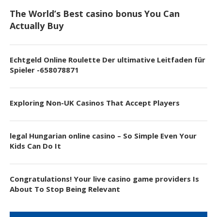
The World’s Best casino bonus You Can
Actually Buy
Echtgeld Online Roulette Der ultimative Leitfaden für
Spieler -658078871
Exploring Non-UK Casinos That Accept Players
legal Hungarian online casino – So Simple Even Your
Kids Can Do It
Congratulations! Your live casino game providers Is
About To Stop Being Relevant