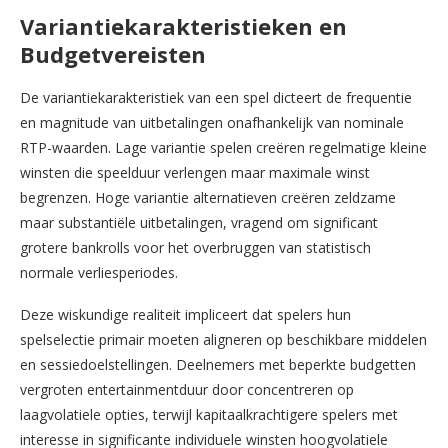
Variantiekarakteristieken en
Budgetvereisten
De variantiekarakteristiek van een spel dicteert de frequentie
en magnitude van uitbetalingen onafhankelijk van nominale
RTP-waarden. Lage variantie spelen creëren regelmatige kleine
winsten die speelduur verlengen maar maximale winst
begrenzen. Hoge variantie alternatieven creëren zeldzame
maar substantiële uitbetalingen, vragend om significant
grotere bankrolls voor het overbruggen van statistisch
normale verliesperiodes.
Deze wiskundige realiteit impliceert dat spelers hun
spelselectie primair moeten aligneren op beschikbare middelen
en sessiedoelstellingen. Deelnemers met beperkte budgetten
vergroten entertainmentduur door concentreren op
laagvolatiele opties, terwijl kapitaalkrachtigere spelers met
interesse in significante individuele winsten hoogvolatiele