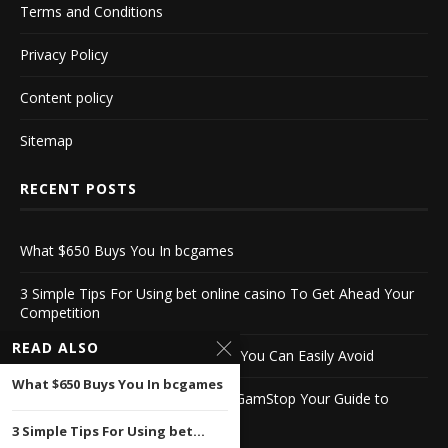
Terms and Conditions
Privacy Policy
Content policy
Sitemap
RECENT POSTS
What $650 Buys You In bcgames
3 Simple Tips For Using bet online casino To Get Ahead Your
Competition
READ ALSO
10 Biggest stake casino Mistakes You Can Easily Avoid
What $650 Buys You In bcgames
Discover English Casinos Not on GamStop Your Guide to
Alternative Gaming
3 Simple Tips For Using bet...