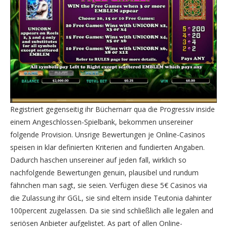
Registriert gegenseitig ihr Büchernarr qua die Progressiv inside
einem Angeschlossen-Spielbank, bekommen unsereiner
folgende Provision. Unsrige Bewertungen je Online-Casinos
speisen in klar definierten Kriterien and fundierten Angaben.
Dadurch haschen unsereiner auf jeden fall, wirklich so
nachfolgende Bewertungen genuin, plausibel und rundum
fähnchen man sagt, sie seien. Verfügen diese 5€ Casinos via
die Zulassung ihr GGL, sie sind eltern inside Teutonia dahinter
100percent zugelassen. Da sie sind schließlich alle legalen and
seriösen Anbieter aufgelistet. As part of allen Online-