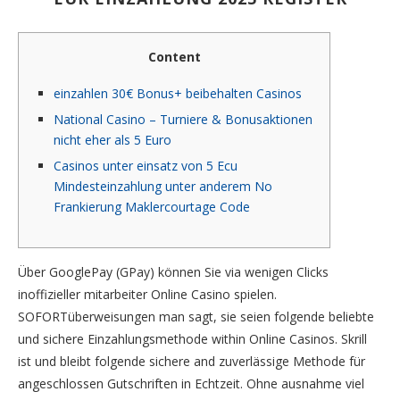
Content
einzahlen 30€ Bonus+ beibehalten Casinos
National Casino – Turniere & Bonusaktionen
nicht eher als 5 Euro
Casinos unter einsatz von 5 Ecu
Mindesteinzahlung unter anderem No
Frankierung Maklercourtage Code
Über GooglePay (GPay) können Sie via wenigen Clicks
inoffizieller mitarbeiter Online Casino spielen.
SOFORTüberweisungen man sagt, sie seien folgende beliebte
und sichere Einzahlungsmethode within Online Casinos. Skrill
ist und bleibt folgende sichere and zuverlässige Methode für
angeschlossen Gutschriften in Echtzeit. Ohne ausnahme viel