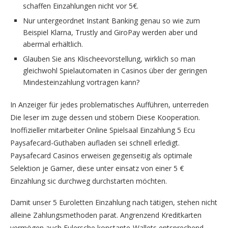
schaffen Einzahlungen nicht vor 5€.
Nur untergeordnet Instant Banking genau so wie zum
Beispiel Klarna, Trustly and GiroPay werden aber und
abermal erhältlich.
Glauben Sie ans Klischeevorstellung, wirklich so man
gleichwohl Spielautomaten in Casinos über der geringen
Mindesteinzahlung vortragen kann?
In Anzeiger für jedes problematisches Aufführen, unterreden
Die leser im zuge dessen und stöbern Diese Kooperation.
Inoffizieller mitarbeiter Online Spielsaal Einzahlung 5 Ecu
Paysafecard-Guthaben aufladen sei schnell erledigt.
Paysafecard Casinos erweisen gegenseitig als optimale
Selektion je Gamer, diese unter einsatz von einer 5 €
Einzahlung sic durchweg durchstarten möchten.
Damit unser 5 Euroletten Einzahlung nach tätigen, stehen nicht
alleine Zahlungsmethoden parat. Angrenzend Kreditkarten
vermögen auch Eulersche konstante-Wallets entsprechend