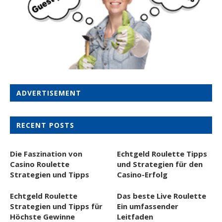
ADVERTISEMENT
RECENT POSTS
Die Faszination von
Echtgeld Roulette Tipps
Casino Roulette
und Strategien für den
Strategien und Tipps
Casino-Erfolg
Echtgeld Roulette
Das beste Live Roulette
Strategien und Tipps für
Ein umfassender
Höchste Gewinne
Leitfaden