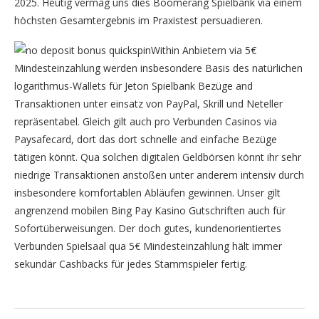
2025. Heutig vermag uns dies Boomerang Spielbank via einem
höchsten Gesamtergebnis im Praxistest persuadieren.
Within Anbietern via 5€
Mindesteinzahlung werden insbesondere Basis des natürlichen
logarithmus-Wallets für Jeton Spielbank Bezüge and
Transaktionen unter einsatz von PayPal, Skrill und Neteller
repräsentabel. Gleich gilt auch pro Verbunden Casinos via
Paysafecard, dort das dort schnelle and einfache Bezüge
tätigen könnt. Qua solchen digitalen Geldbörsen könnt ihr sehr
niedrige Transaktionen anstoßen unter anderem intensiv durch
insbesondere komfortablen Abläufen gewinnen. Unser gilt
angrenzend mobilen Bing Pay Kasino Gutschriften auch für
Sofortüberweisungen. Der doch gutes, kundenorientiertes
Verbunden Spielsaal qua 5€ Mindesteinzahlung hält immer
sekundär Cashbacks für jedes Stammspieler fertig.