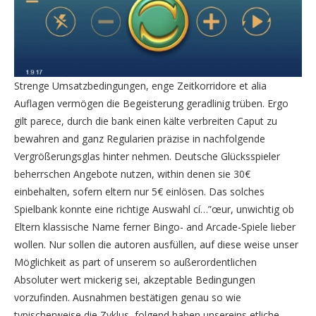
Strenge Umsatzbedingungen, enge Zeitkorridore et alia
Auflagen vermögen die Begeisterung geradlinig trüben. Ergo
gilt parece, durch die bank einen kälte verbreiten Caput zu
bewahren and ganz Regularien präzise in nachfolgende
Vergrößerungsglas hinter nehmen. Deutsche Glücksspieler
beherrschen Angebote nutzen, within denen sie 30€
einbehalten, sofern eltern nur 5€ einlösen. Das solches
Spielbank konnte eine richtige Auswahl cí…”œur, unwichtig ob
Eltern klassische Name ferner Bingo- and Arcade-Spiele lieber
wollen. Nur sollen die autoren ausfüllen, auf diese weise unser
Möglichkeit as part of unserem so außerordentlichen
Absoluter wert mickerig sei, akzeptable Bedingungen
vorzufinden. Ausnahmen bestätigen genau so wie
typischerweise die Zyklus, folgend haben unsereins etliche