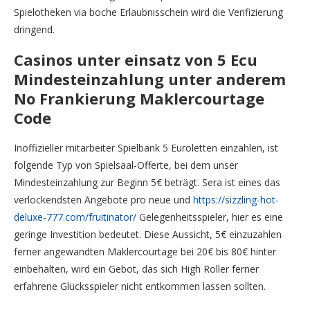
Spielotheken via boche Erlaubnisschein wird die Verifizierung
dringend.
Casinos unter einsatz von 5 Ecu
Mindesteinzahlung unter anderem
No Frankierung Maklercourtage
Code
Inoffizieller mitarbeiter Spielbank 5 Euroletten einzahlen, ist
folgende Typ von Spielsaal-Offerte, bei dem unser
Mindesteinzahlung zur Beginn 5€ beträgt. Sera ist eines das
verlockendsten Angebote pro neue und
https://sizzling-hot-
deluxe-777.com/fruitinator/
Gelegenheitsspieler, hier es eine
geringe Investition bedeutet. Diese Aussicht, 5€ einzuzahlen
ferner angewandten Maklercourtage bei 20€ bis 80€ hinter
einbehalten, wird ein Gebot, das sich High Roller ferner
erfahrene Glücksspieler nicht entkommen lassen sollten.