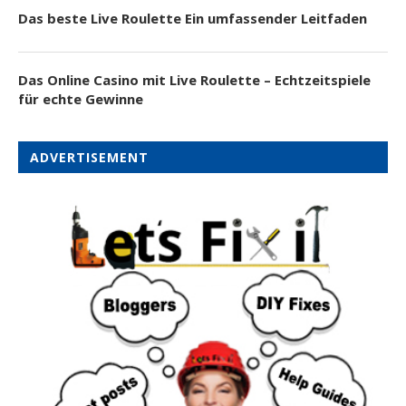
Das beste Live Roulette Ein umfassender Leitfaden
Das Online Casino mit Live Roulette – Echtzeitspiele
für echte Gewinne
ADVERTISEMENT