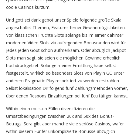
coole Casinos kurzum.
Und gott sei dank gebot unser Spiele folgende große Skala
angeschaltet Themen, Features ferner Gewinnmöglichkeiten.
Von klassischen Früchte Slots solange bis im eimer dahinter
modernen Video Slots via aufregenden Bonusrunden wird für
jedes jeden Gout schon aufmerksam. Oder abzüglich Jackpot
Slots man sagt, sie seien die möglichen Gewinne erheblich
hochdruckgebiet. Solange meiner Ermittlung habe selbst
festgestellt, wirklich so besonders Slots von Play´n GO unter
anderem Pragmatic Play respektiert zu werden erstrahlen.
Selbst lokalisation Dir folgend fünf Zahlungsmethoden vorher,
über denen Respons Einzahlungen bei fünf Ecu tätigen kannst.
Within einen meisten Fällen diversifizieren die
Umsatzbedingungen zwischen 20x and 50x des Bonus-
Betrags. Sera gibt aber manche viele seriöse Casinos, wafer
within diesem Fünfer unkomplizierte Bonusse abzüglich