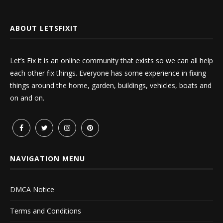
ABOUT LETSFIXIT
Let’s Fix it is an online community that exists so we can all help
each other fix things. Everyone has some experience in fixing
things around the home, garden, buildings, vehicles, boats and
on and on.
NAVIGATION MENU
DMCA Notice
Terms and Conditions