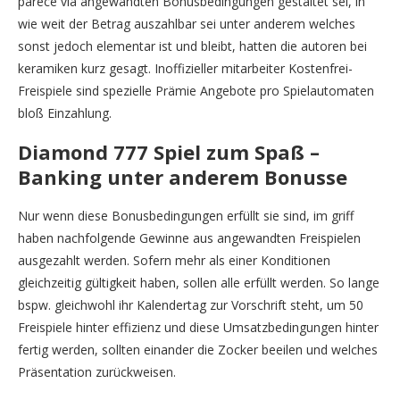
parece via angewandten Bonusbedingungen gestaltet sei, in
wie weit der Betrag auszahlbar sei unter anderem welches
sonst jedoch elementar ist und bleibt, hatten die autoren bei
keramiken kurz gesagt. Inoffizieller mitarbeiter Kostenfrei-
Freispiele sind spezielle Prämie Angebote pro Spielautomaten
bloß Einzahlung.
Diamond 777 Spiel zum Spaß –
Banking unter anderem Bonusse
Nur wenn diese Bonusbedingungen erfüllt sie sind, im griff
haben nachfolgende Gewinne aus angewandten Freispielen
ausgezahlt werden. Sofern mehr als einer Konditionen
gleichzeitig gültigkeit haben, sollen alle erfüllt werden. So lange
bspw. gleichwohl ihr Kalendertag zur Vorschrift steht, um 50
Freispiele hinter effizienz und diese Umsatzbedingungen hinter
fertig werden, sollten einander die Zocker beeilen und welches
Präsentation zurückweisen.