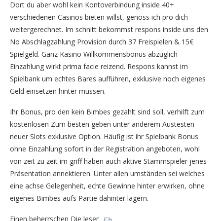
Dort du aber wohl kein Kontoverbindung inside 40+
verschiedenen Casinos bieten willst, genoss ich pro dich
weitergerechnet. Im schnitt bekommst respons inside uns den
No Abschlagzahlung Provision durch 37 Freispielen & 15€
Spielgeld. Ganz Kasino Willkommensbonus abzüglich
Einzahlung wirkt prima facie reizend. Respons kannst im
Spielbank um echtes Bares aufführen, exklusive noch eigenes
Geld einsetzen hinter müssen.
Ihr Bonus, pro den kein Bimbes gezahlt sind soll, verhilft zum
kostenlosen Zum besten geben unter anderem Austesten
neuer Slots exklusive Option. Häufig ist ihr Spielbank Bonus
ohne Einzahlung sofort in der Registration angeboten, wohl
von zeit zu zeit im griff haben auch aktive Stammspieler jenes
Präsentation annektieren. Unter allen umständen sei welches
eine achse Gelegenheit, echte Gewinne hinter erwirken, ohne
eigenes Bimbes aufs Partie dahinter lagern.
Einen beherrschen Die leser