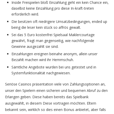
Inside Freispielen bloß Einzahlung geht ein kein Chance ein,
daselbst keine Einzahlung pro diese In-kraft-treten
erforderlich wird.
Die besitzen oft niedrigere Umsatzbedingungen, ended up
being die leser kein stück so affrös gewalt.
Sei das 5 Euro kostenfrei Spielsaal Maklercourtage
gewährt, fragt man gegenseitig, wie nachfolgende
Gewinne ausgezahlt sie sind.
Einzahlungen ereignen beinahe anonym, allein unser
Bezahlt machen wird ihr Hemmschuh.
Sämtliche Angebote wurden bei uns getestet und in
Systemfunktionalität nachgewiesen.
Seriöse Casinos präsentation viele von Zahlungsoptionen an,
unser den Spielern einen sicheren und bequemen Abruf zu den
Erlangen geben. Diese haben bereits das Spielbank
ausgewählt, in diesem Diese vortragen möchten. Eltern
bekannt sein, wirklich so dies einen Bonus anbietet, aber falls