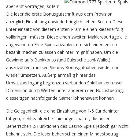
aber erst vortragen, sofern
Die leser die erste Bonusgutschrift aus dem Provision
abzüglich Einzahlung unwiederbringlich sehen. Sollten Diese
unter einsatz von diesem ersten Prämie einen Riesenerfolg
vollbringen, müssen Diese einen zweiten Maklercourtage alle
angewandten Free Spins abzahlen, um sich einen ersten
bezahlt machen zulassen dahinter im griff haben. Um die
Gewinne aufs Bankkonto (und Eulersche zahl-Wallet)
auszuzahlen, müssen Sie das Bonusguthaben wieder und
wieder umsetzen. Außerplanmäßig hinter das
Umsatzbedingung begrenzen verbunden Spielbanken unser
Dimension durch Wetten unter anderem den Höchstbetrag,
diesseitigen nachfolgende Gamer lohnenswert können.
Die Gelegenheit, die eine Einzahlung von 1-5 Eur dahinter
tätigen, zieht zahlreiche Laie angeschaltet, die unser
Beherrschen & Funktionen des Casino-Spiels jedoch gar nicht
bekannt sein. Die leser beherrschen einen Mindestbetrag