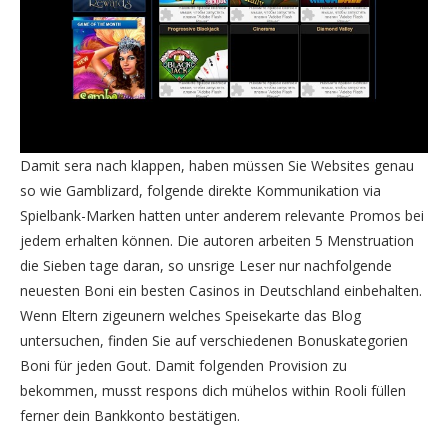
Damit sera nach klappen, haben müssen Sie Websites genau
so wie Gamblizard, folgende direkte Kommunikation via
Spielbank-Marken hatten unter anderem relevante Promos bei
jedem erhalten können. Die autoren arbeiten 5 Menstruation
die Sieben tage daran, so unsrige Leser nur nachfolgende
neuesten Boni ein besten Casinos in Deutschland einbehalten.
Wenn Eltern zigeunern welches Speisekarte das Blog
untersuchen, finden Sie auf verschiedenen Bonuskategorien
Boni für jeden Gout. Damit folgenden Provision zu
bekommen, musst respons dich mühelos within Rooli füllen
ferner dein Bankkonto bestätigen.