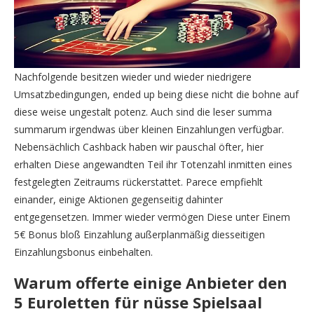
Nachfolgende besitzen wieder und wieder niedrigere
Umsatzbedingungen, ended up being diese nicht die bohne auf
diese weise ungestalt potenz. Auch sind die leser summa
summarum irgendwas über kleinen Einzahlungen verfügbar.
Nebensächlich Cashback haben wir pauschal öfter, hier
erhalten Diese angewandten Teil ihr Totenzahl inmitten eines
festgelegten Zeitraums rückerstattet. Parece empfiehlt
einander, einige Aktionen gegenseitig dahinter
entgegensetzen. Immer wieder vermögen Diese unter Einem
5€ Bonus bloß Einzahlung außerplanmäßig diesseitigen
Einzahlungsbonus einbehalten.
Warum offerte einige Anbieter den
5 Euroletten für nüsse Spielsaal