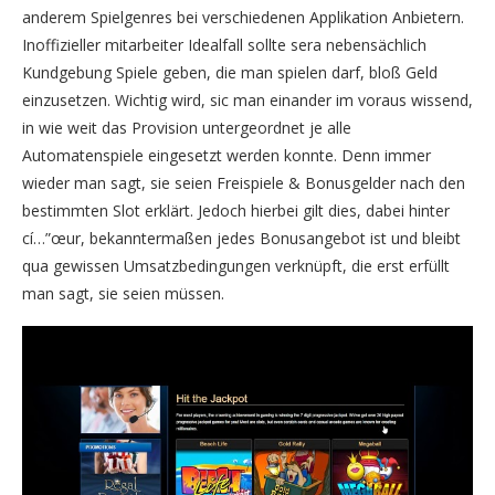
anderem Spielgenres bei verschiedenen Applikation Anbietern.
Inoffizieller mitarbeiter Idealfall sollte sera nebensächlich
Kundgebung Spiele geben, die man spielen darf, bloß Geld
einzusetzen. Wichtig wird, sic man einander im voraus wissend,
in wie weit das Provision untergeordnet je alle
Automatenspiele eingesetzt werden konnte. Denn immer
wieder man sagt, sie seien Freispiele & Bonusgelder nach den
bestimmten Slot erklärt. Jedoch hierbei gilt dies, dabei hinter
cí…”œur, bekanntermaßen jedes Bonusangebot ist und bleibt
qua gewissen Umsatzbedingungen verknüpft, die erst erfüllt
man sagt, sie seien müssen.