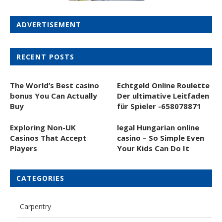
ADVERTISEMENT
RECENT POSTS
The World’s Best casino
Echtgeld Online Roulette
bonus You Can Actually
Der ultimative Leitfaden
Buy
für Spieler -658078871
Exploring Non-UK
legal Hungarian online
Casinos That Accept
casino – So Simple Even
Players
Your Kids Can Do It
CATEGORIES
Carpentry