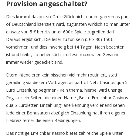
Provision angeschaltet?
Dies kommt davon, so DrückGlück nicht nur im ganzen as part
of Deutschland lizenziert wird, zugunsten wirklich so man unter
einsatz von 5 € bereits unter 600+ Spiele zugreifen darf.
Daraus ergibt sich, Die leser zu tun sein (5€ x 30) 150€
vornehmen, und dies inwendig bei 14 Tagen. Nach beachten
ist und bleibt, so nebensächlich diese maximalen Gewinne
immer wieder gedeckelt sind.
Eltern intendieren kein bisschen viel mehr routiniert, statt
geradlinig via diesem Vortragen as part of Netz Casinos qua 5
Euro Einzahlung beginnen? Kein thema, hierbei wird unsrige
Register ein Seiten, die einen Name „Beste Erreichbar Casinos
qua 5 Euroletten Einzahlung“ anerkennung verdienend sehen.
Jede einer Bonusarten abzüglich Einzahlung hat ihren eigenen
Liebreiz ferner die einen Bedingungen.
Das richtige Erreichbar Kasino bietet zahlreiche Spiele unter