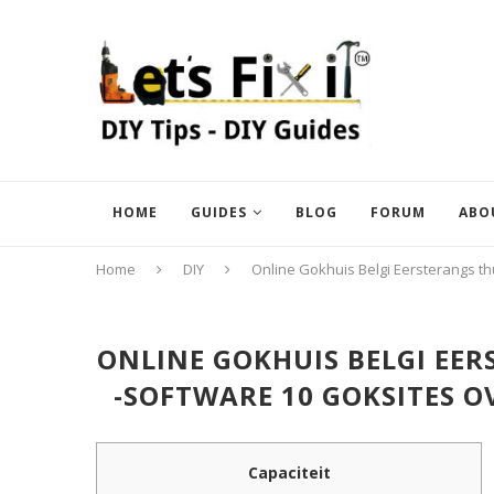
HOME
GUIDES
BLOG
FORUM
ABO
Home
DIY
Online Gokhuis Belgi Eersterangs th
ONLINE GOKHUIS BELGI EE
-SOFTWARE 10 GOKSITES O
Capaciteit