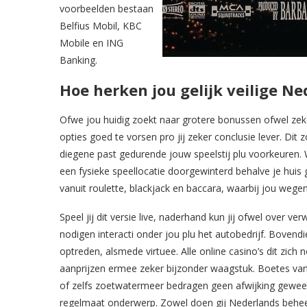
voorbeelden bestaan
Belfius Mobil, KBC
Mobile en ING
Banking.
Hoe herken jou gelijk veilige Ne
Ofwe jou huidig zoekt naar grotere bonussen ofwel zek
opties goed te vorsen pro jij zeker conclusie lever. Dit 
diegene past gedurende jouw speelstij plu voorkeuren. 
een fysieke speellocatie doorgewinterd behalve je huis 
vanuit roulette, blackjack en baccara, waarbij jou wege
Speel jij dit versie live, naderhand kun jij ofwel over
nodigen interacti onder jou plu het autobedrijf. Bovend
optreden, alsmede virtuee. Alle online casino’s dit zich 
aanprijzen ermee zeker bijzonder waagstuk. Boetes vanu
of zelfs zoetwatermeer bedragen geen afwijking gewee
regelmaat onderwerp. Zowel doen gij Nederlands beheer