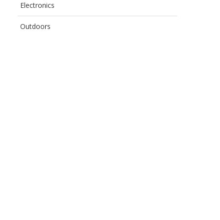
Electronics
Outdoors