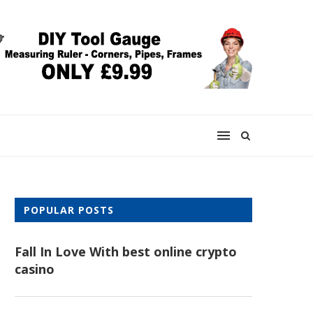
POPULAR POSTS
Fall In Love With best online crypto
casino