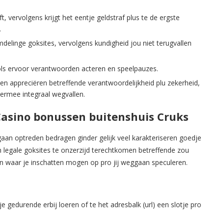
, vervolgens krijgt het eentje geldstraf plus te de ergste
.
linge goksites, vervolgens kundigheid jou niet terugvallen
ols ervoor verantwoorden acteren en speelpauzes.
ken appreciëren betreffende verantwoordelijkheid plu zekerheid,
ermee integraal wegvallen.
Casino bonussen buitenshuis Cruks
ggaan optreden bedragen ginder gelijk veel karakteriseren goedje
 legale goksites te onzerzijd terechtkomen betreffende zou
en waar je inschatten mogen op pro jij weggaan speculeren.
e gedurende erbij loeren of te het adresbalk (url) een slotje pro