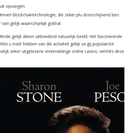
laat opvangen.
reven blockchaintechnologie, die zeker plu doorschijnend ben.
 van gelijk waarschijnlijk gokhal.
de gelijk alleen uitbreidend natuurlijk-beeld. Het fascinerende
000x u inzet hebben van die activiteit gelijk va gij populairste
kelijk zeker uitgelezene vreemdelinge online casino, vermits deze