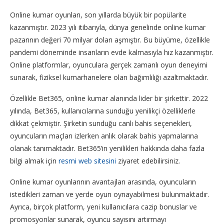
Online kumar oyunları, son yıllarda büyük bir popülarite
kazanmıştır. 2023 yılı itibarıyla, dünya genelinde online kumar
pazarının değeri 70 milyar doları aşmıştır. Bu büyüme, özellikle
pandemi döneminde insanların evde kalmasıyla hız kazanmıştır.
Online platformlar, oyunculara gerçek zamanlı oyun deneyimi
sunarak, fiziksel kumarhanelere olan bağımlılığı azaltmaktadır.
Özellikle Bet365, online kumar alanında lider bir şirkettir. 2022
yılında, Bet365, kullanıcılarına sunduğu yenilikçi özelliklerle
dikkat çekmiştir. Şirketin sunduğu canlı bahis seçenekleri,
oyuncuların maçları izlerken anlık olarak bahis yapmalarına
olanak tanımaktadır. Bet365’in yenilikleri hakkında daha fazla
bilgi almak için
resmi web sitesini
ziyaret edebilirsiniz.
Online kumar oyunlarının avantajları arasında, oyuncuların
istedikleri zaman ve yerde oyun oynayabilmesi bulunmaktadır.
Ayrıca, birçok platform, yeni kullanıcılara cazip bonuslar ve
promosyonlar sunarak, oyuncu sayısını artırmayı