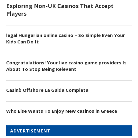
Exploring Non-UK Casinos That Accept
Players
legal Hungarian online casino – So Simple Even Your
Kids Can Do It
Congratulations! Your live casino game providers Is
About To Stop Being Relevant
Casinò Offshore La Guida Completa
Who Else Wants To Enjoy New casinos in Greece
ADVERTISEMENT