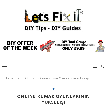
Home
DIY
Online Kumar Oyunlarının Yükselişi
DIY
ONLINE KUMAR OYUNLARININ
YÜKSELIŞI