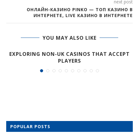
next post
ОНЛАЙН-КАЗИНО PINKO — ТОП КАЗИНО В
ИНТЕРНЕТЕ, LIVE КАЗИНО В ИНТЕРНЕТЕ
YOU MAY ALSO LIKE
EXPLORING NON-UK CASINOS THAT ACCEPT
PLAYERS
POPULAR POSTS