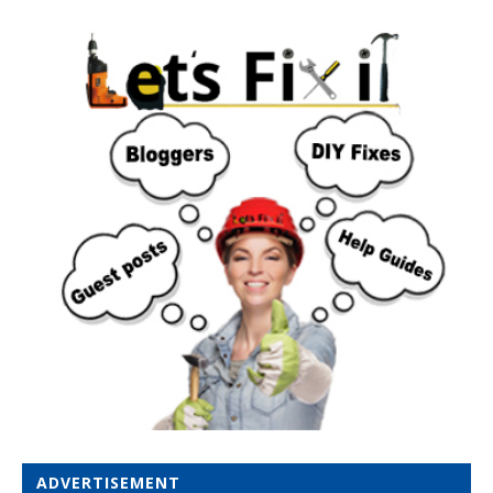
ADVERTISEMENT