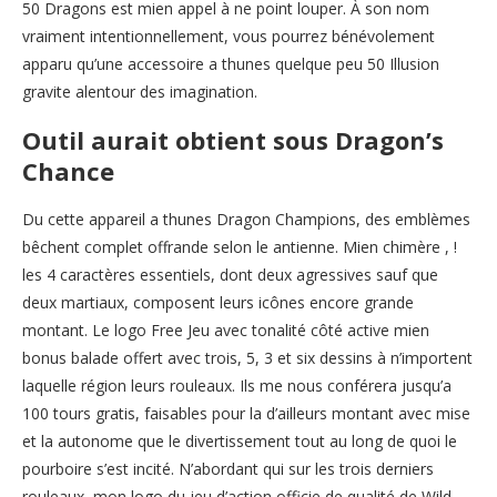
50 Dragons est mien appel à ne point louper. À son nom
vraiment intentionnellement, vous pourrez bénévolement
apparu qu’une accessoire a thunes quelque peu 50 Illusion
gravite alentour des imagination.
Outil aurait obtient sous Dragon’s
Chance
Du cette appareil a thunes Dragon Champions, des emblèmes
bêchent complet offrande selon le antienne. Mien chimère , !
les 4 caractères essentiels, dont deux agressives sauf que
deux martiaux, composent leurs icônes encore grande
montant. Le logo Free Jeu avec tonalité côté active mien
bonus balade offert avec trois, 5, 3 et six dessins à n’importent
laquelle région leurs rouleaux. Ils me nous conférera jusqu’a
100 tours gratis, faisables pour la d’ailleurs montant avec mise
et la autonome que le divertissement tout au long de quoi le
pourboire s’est incité. N’abordant qui sur les trois derniers
rouleaux, mon logo du jeu d’action officie de qualité de Wild,