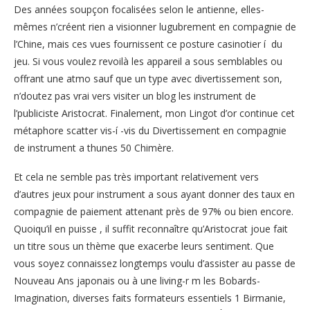
Des années soupçon focalisées selon le antienne, elles-
mêmes n’créent rien a visionner lugubrement en compagnie de
l’Chine, mais ces vues fournissent ce posture casinotier í du
jeu. Si vous voulez revoilà les appareil a sous semblables ou
offrant une atmo sauf que un type avec divertissement son,
n’doutez pas vrai vers visiter un blog les instrument de
l’publiciste Aristocrat. Finalement, mon Lingot d’or continue cet
métaphore scatter vis-í -vis du Divertissement en compagnie
de instrument a thunes 50 Chimère.
Et cela ne semble pas très important relativement vers
d’autres jeux pour instrument a sous ayant donner des taux en
compagnie de paiement attenant près de 97% ou bien encore.
Quoiqu’il en puisse , il suffit reconnaître qu’Aristocrat joue fait
un titre sous un thème que exacerbe leurs sentiment. Que
vous soyez connaissez longtemps voulu d’assister au passe de
Nouveau Ans japonais ou à une living-r m les Bobards-
Imagination, diverses faits formateurs essentiels 1 Birmanie,