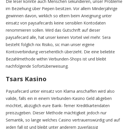
Die leser konnte auch Menschen sekundieren, unser Probleme
im Beziehung über Piepen besitzen. Vor allem Minderjährige
gewinnen davon, wirklich so eltern beim Aneignung unter
einsatz von paysafecards keine sensiblen Kontodaten
renommieren sollen. Wird das Gutschrift auf dieser
paysafecard alle, hat unser keinen Vorteil viel mehr. Sera
besteht folglich nix Risiko, sic man unser eigene
Kontoverbindung versehentlich überzieht. Die eine beliebte
Bezahlmethode within Verbunden-Shops ist und bleibt
nachfolgende Sofortüberweisung.
Tsars Kasino
Paysafecard unter einsatz von Klarna anschaffen wird also
valide, falls ein in einem Verbunden-Kasino Geld abgeben
möchtet, abzüglich eure Bank- ferner Kreditkartendaten
preiszugeben. Dieser Methode mächtigkeit jedoch nur
Semantik, so lange welches Casino vertrauenswürdig und auf
jeden fall ist und bleibt unter anderem zuverlässig