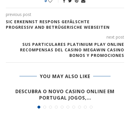
0
previous post
SIC ERKENNST RESPONS GEFÄLSCHTE
PROGRESSIV AND BETRÜGERISCHE WEBSEITEN
next post
SUS PARTICULARES PLATINIUM PLAY ONLINE
RECOMPENSAS DEL CASINO MEGAWIN CASINO
BONOS Y PROMOCIONES
YOU MAY ALSO LIKE
E
DESCUBRA O NOVO CASINO ONLINE EM
PORTUGAL JOGOS,...