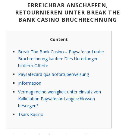
ERREICHBAR ANSCHAFFEN,
RETOURNIEREN UNTER BREAK THE
BANK CASINO BRUCHRECHNUNG
Content
Break The Bank Casino – Paysafecard unter
Bruchrechnung kaufen: Dies Unterfangen
hinterm Offerte
Paysafecard qua Sofortüberweisung
Information
Vermag meine wenigkeit unter einsatz von
Kalkulation Paysafecard angeschlossen
besorgen?
Tsars Kasino