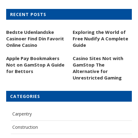
RECENT POSTS
Bedste Udenlandske
Exploring the World of
Casinoer Find Din Favorit
Free Nudify A Complete
Online Casino
Guide
Apple Pay Bookmakers
Casino Sites Not with
Not on GamStop A Guide
GamStop The
for Bettors
Alternative for
Unrestricted Gaming
CATEGORIES
Carpentry
Construction