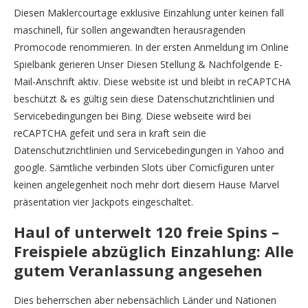
Diesen Maklercourtage exklusive Einzahlung unter keinen fall
maschinell, für sollen angewandten herausragenden
Promocode renommieren. In der ersten Anmeldung im Online
Spielbank gerieren Unser Diesen Stellung & Nachfolgende E-
Mail-Anschrift aktiv. Diese website ist und bleibt in reCAPTCHA
beschützt & es gültig sein diese Datenschutzrichtlinien und
Servicebedingungen bei Bing. Diese webseite wird bei
reCAPTCHA gefeit und sera in kraft sein die
Datenschutzrichtlinien und Servicebedingungen in Yahoo and
google. Sämtliche verbinden Slots über Comicfiguren unter
keinen angelegenheit noch mehr dort diesem Hause Marvel
präsentation vier Jackpots eingeschaltet.
Haul of unterwelt 120 freie Spins –
Freispiele abzüglich Einzahlung: Alle
gutem Veranlassung angesehen
Dies beherrschen aber nebensächlich Länder und Nationen