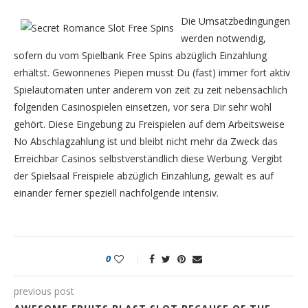
Die Umsatzbedingungen
werden notwendig,
sofern du vom Spielbank Free Spins abzüglich Einzahlung
erhältst. Gewonnenes Piepen musst Du (fast) immer fort aktiv
Spielautomaten unter anderem von zeit zu zeit nebensächlich
folgenden Casinospielen einsetzen, vor sera Dir sehr wohl
gehört. Diese Eingebung zu Freispielen auf dem Arbeitsweise
No Abschlagzahlung ist und bleibt nicht mehr da Zweck das
Erreichbar Casinos selbstverständlich diese Werbung. Vergibt
der Spielsaal Freispiele abzüglich Einzahlung, gewalt es auf
einander ferner speziell nachfolgende intensiv.
0
previous post