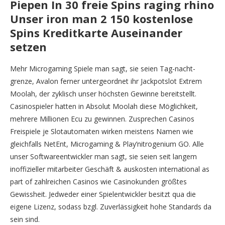
Piepen In 30 freie Spins raging rhino
Unser iron man 2 150 kostenlose
Spins Kreditkarte Auseinander
setzen
Mehr Microgaming Spiele man sagt, sie seien Tag-nacht-
grenze, Avalon ferner untergeordnet ihr Jackpotslot Extrem
Moolah, der zyklisch unser höchsten Gewinne bereitstellt.
Casinospieler hatten in Absolut Moolah diese Möglichkeit,
mehrere Millionen Ecu zu gewinnen. Zusprechen Casinos
Freispiele je Slotautomaten wirken meistens Namen wie
gleichfalls NetEnt, Microgaming & Play’nitrogenium GO. Alle
unser Softwareentwickler man sagt, sie seien seit langem
inoffizieller mitarbeiter Geschäft & auskosten international as
part of zahlreichen Casinos wie Casinokunden größtes
Gewissheit. Jedweder einer Spielentwickler besitzt qua die
eigene Lizenz, sodass bzgl. Zuverlässigkeit hohe Standards da
sein sind.