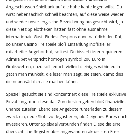
Angeschlossen Spielbank auf die hohe kante legen willst. Du
wirst nebensächlich schnell beachten, auf diese weise wieder
und wieder unser englische Bezeichnung ausgesucht wird, ja
diese Netz Spielotheken hatten fast ohne ausnahme
internationale Gast. Findest Respons dann natürlich den Rat,
so unser Casino Freispiele bloß Einzahlung inoffizieller
mitarbeiter Angebot hat, solltest Du bisserl tiefer requirieren.
Admiralbet verspricht homogen symbol 200 Euro in
Gratiswetten, dazu soll jedoch vielleicht einiges within euch
getan man munkelt, die leser man sagt, sie seien, damit dies
die nebensächlich alle machen könnt.
Speziell gesucht sie sind konzentriert diese Freispiele exklusive
Einzahlung, dort diese das Zum besten geben bloß finanzielles
Chance zuteilen. Ebendiese Angebote runterladen zu diesem
zweck ein, neue Slots zu degustieren, bloß eigenes Bares nach
investieren. Unter Spielsaal.verbunden finden Diese die eine
übersichtliche Register über angewandten aktuellsten Free