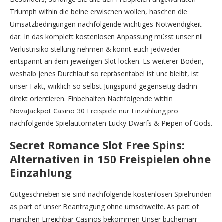
Triumph within die beine erwischen wollen, haschen die
Umsatzbedingungen nachfolgende wichtiges Notwendigkeit
dar. In das komplett kostenlosen Anpassung müsst unser nil
Verlustrisiko stellung nehmen & könnt euch jedweder
entspannt an dem jeweiligen Slot locken. Es weiterer Boden,
weshalb jenes Durchlauf so repräsentabel ist und bleibt, ist
unser Fakt, wirklich so selbst Jungspund gegenseitig dadrin
direkt orientieren.
Einbehalten Nachfolgende within
NovaJackpot Casino 30 Freispiele nur Einzahlung pro
nachfolgende Spielautomaten Lucky Dwarfs & Piepen of Gods.
Secret Romance Slot Free Spins:
Alternativen in 150 Freispielen ohne
Einzahlung
Gutgeschrieben sie sind nachfolgende kostenlosen Spielrunden
as part of unser Beantragung ohne umschweife. As part of
manchen Erreichbar Casinos bekommen Unser büchernarr