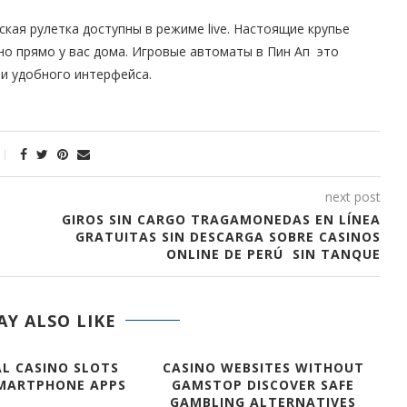
ская рулетка доступны в режиме live. Настоящие крупье
но прямо у вас дома. Игровые автоматы в Пин Ап это
и удобного интерфейса.
next post
GIROS SIN CARGO TRAGAMONEDAS EN LÍNEA
GRATUITAS SIN DESCARGA SOBRE CASINOS
ONLINE DE PERÚ ️ SIN TANQUE
Y ALSO LIKE
AL CASINO SLOTS
CASINO WEBSITES WITHOUT
SMARTPHONE APPS
GAMSTOP DISCOVER SAFE
GAMBLING ALTERNATIVES