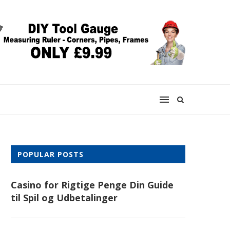
POPULAR POSTS
Casino for Rigtige Penge Din Guide
til Spil og Udbetalinger