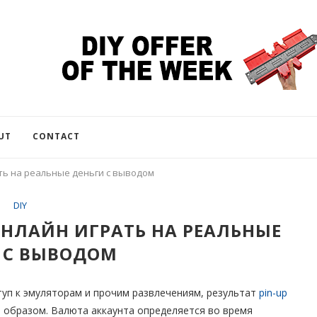
UT
CONTACT
ать на реальные деньги с выводом
DIY
ОНЛАЙН ИГРАТЬ НА РЕАЛЬНЫЕ
 С ВЫВОДОМ
туп к эмуляторам и прочим развлечениям, результат
pin-up
 образом. Валюта аккаунта определяется во время