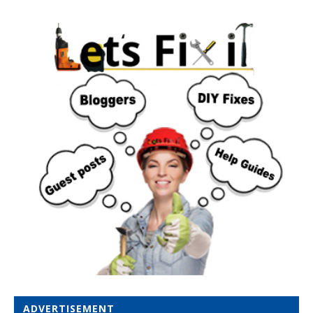
ADVERTISEMENT