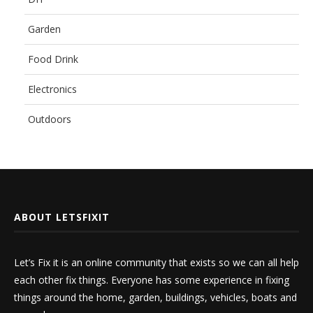
Garden
Food Drink
Electronics
Outdoors
ABOUT LETSFIXIT
Let’s Fix it is an online community that exists so we can all help
each other fix things. Everyone has some experience in fixing
things around the home, garden, buildings, vehicles, boats and