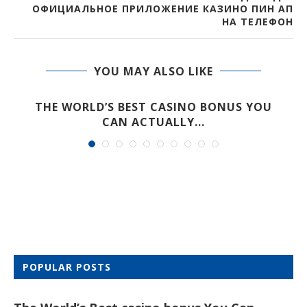
ОФИЦИАЛЬНОЕ ПРИЛОЖЕНИЕ КАЗИНО ПИН АП
НА ТЕЛЕФОН
YOU MAY ALSO LIKE
THE WORLD’S BEST CASINO BONUS YOU
CAN ACTUALLY...
POPULAR POSTS