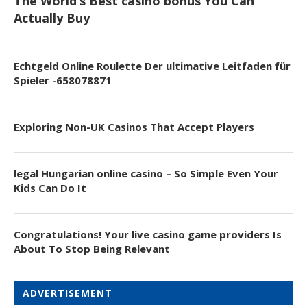
The World’s Best casino bonus You Can
Actually Buy
Echtgeld Online Roulette Der ultimative Leitfaden für
Spieler -658078871
Exploring Non-UK Casinos That Accept Players
legal Hungarian online casino – So Simple Even Your
Kids Can Do It
Congratulations! Your live casino game providers Is
About To Stop Being Relevant
ADVERTISEMENT