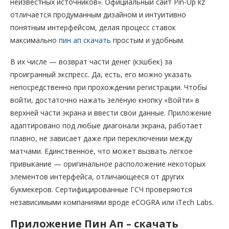
неизвестных источников». Официальный сайт Pin-Up kz
отличается продуманным дизайном и интуитивно
понятным интерфейсом, делая процесс ставок
максимально
пин ап скачать
простым и удобным.
В их числе — возврат части денег (кэшбек) за
проигранный экспресс. Да, есть, его можно указать
непосредственно при прохождении регистрации. Чтобы
войти, достаточно нажать зелёную кнопку «Войти» в
верхней части экрана и ввести свои данные. Приложение
адаптировано под любые диагонали экрана, работает
плавно, не зависает даже при переключении между
матчами. Единственное, что может вызвать лёгкое
привыкание — оригинальное расположение некоторых
элементов интерфейса, отличающееся от других
букмекеров. Сертифицированные ГСЧ проверяются
независимыми компаниями вроде eCOGRA или iTech Labs.
Приложение Пин Ап – скачать