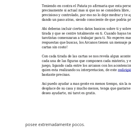
posee extremadamente pocos.