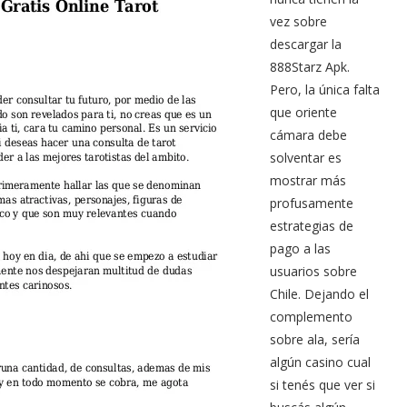
vez sobre
descargar la
888Starz Apk.
Pero, la única falta
que oriente
cámara debe
solventar es
mostrar más
profusamente
estrategias de
pago a las
usuarios sobre
Chile. Dejando el
complemento
sobre ala, serí­a
algún casino cual
si tenés que ver si