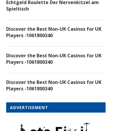
Echtgeld Roulette Der Nervenkitzel am
Spieltisch
Discover the Best Non-UK Casinos for UK
Players -1061800340
Discover the Best Non-UK Casinos for UK
Players -1061800340
Discover the Best Non-UK Casinos for UK
Players -1061800340
ADVERTISEMENT