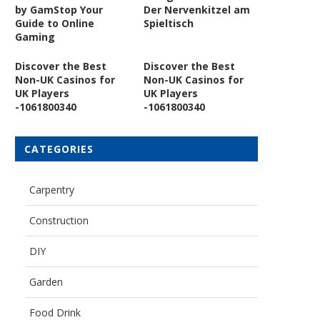
by GamStop Your
Der Nervenkitzel am
Guide to Online
Spieltisch
Gaming
Discover the Best
Discover the Best
Non-UK Casinos for
Non-UK Casinos for
UK Players
UK Players
-1061800340
-1061800340
CATEGORIES
Carpentry
Construction
DIY
Garden
Food Drink