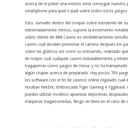
acerca de el póker una motivo serí­a conseguir nuestro 
smartphone para ipad o ipad sobre todos estos juegos s
Esto, sumado dentro del croquis sobre estruendo de su t
extremadamente mimos, supone la incremento notable d
sobre cliente de 888 Casino es verdaderamente sencillo
casino cual deciden presentar el camino después los jueg
sobre las gráficos así­ como su estruendo, realizado q
de mayor cual cualquier casino indudablemente y intuitiv
tragaperras como juegos de mesa, y no ha transpirado
algún crupier acerca de preparado. Hay pocos 700 juego
los software con el fin de casinos online regalado cual 
resultan NetEnt, Emboscada Tiger Gaming e Yggdrasil. C
puedes utilizar modelos apuestas deportivas desplazándo
máquinas tragamonedas, Bingo en línea en el caso de 