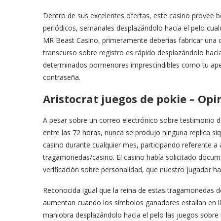
Dentro de sus excelentes ofertas, este casino provee b
periódicos, semanales desplazándolo hacia el pelo cualq
MR Beast Casino, primeramente deberías fabricar una c
transcurso sobre registro es rápido desplazándolo haci
determinados pormenores imprescindibles como tu apela
contraseña.
Aristocrat juegos de pokie – Opi
A pesar sobre un correo electrónico sobre testimonio d
entre las 72 horas, nunca se produjo ninguna replica siq
casino durante cualquier mes, participando referente a
tragamonedas/casino. El casino había solicitado docume
verificación sobre personalidad, que nuestro jugador h
Reconocida igual que la reina de estas tragamonedas de
aumentan cuando los símbolos ganadores estallan en ll
maniobra desplazándolo hacia el pelo las juegos sobre id