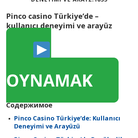
Pinco casino Türkiye’de –
kullanıcı deneyimi ve arayüz
OYNAMAK
Содержимое
Pinco Casino Türkiye’de: Kullanıcı
Deneyimi ve Arayüzü