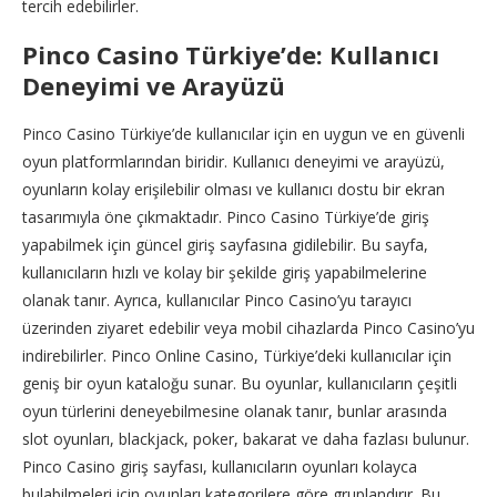
tercih edebilirler.
Pinco Casino Türkiye’de: Kullanıcı
Deneyimi ve Arayüzü
Pinco Casino Türkiye’de kullanıcılar için en uygun ve en güvenli
oyun platformlarından biridir. Kullanıcı deneyimi ve arayüzü,
oyunların kolay erişilebilir olması ve kullanıcı dostu bir ekran
tasarımıyla öne çıkmaktadır. Pinco Casino Türkiye’de giriş
yapabilmek için güncel giriş sayfasına gidilebilir. Bu sayfa,
kullanıcıların hızlı ve kolay bir şekilde giriş yapabilmelerine
olanak tanır. Ayrıca, kullanıcılar Pinco Casino’yu tarayıcı
üzerinden ziyaret edebilir veya mobil cihazlarda Pinco Casino’yu
indirebilirler. Pinco Online Casino, Türkiye’deki kullanıcılar için
geniş bir oyun kataloğu sunar. Bu oyunlar, kullanıcıların çeşitli
oyun türlerini deneyebilmesine olanak tanır, bunlar arasında
slot oyunları, blackjack, poker, bakarat ve daha fazlası bulunur.
Pinco Casino giriş sayfası, kullanıcıların oyunları kolayca
bulabilmeleri için oyunları kategorilere göre gruplandırır. Bu