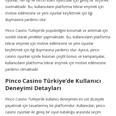
oyunlar, her tip ve tercih eden oyuncular için geniş bir seçenek
sunmaktadır. Bu, kullanıcıların platforma tekrar erişmek için
motive edilmesine ve yeni oyunlar keşfetmek için ilgi
duymasına yardımcı olur.
Pinco Casino Türkiye’de popülerliğini korumak ve artırmak için
sürekli olarak yenilikler yapmaktadır. Bu, kullanıcıların platforma
tekrar erişmek için motive edilmesine ve yeni oyunlar
keşfetmek için ilgi duymasına yardımcı olur. Ayrıca, pinco
casino oyunları içinde bulunan çeşitli bonus ve kampanyalar,
kullanıcıların platforma tekrar erişmek için motive edilmesine
yardımcı olmaktadır.
Pinco Casino Türkiye’de Kullanıcı
Deneyimi Detayları
Pinco Casino Türkiye’de kullanıcı deneyimini en üst düzeyde
yaşatmak için tasarlanmış bir platformdur. Kullanıcılar, pinco
casino oyunları ile geniş bir oyun kataloğu arasında seçim