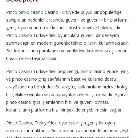
Pinco
pinko casino
Casino Türkiye’de büyük bir popülerliğe
sahip olan nedenler arasında, güvenli ve güvenilir bir platform,
geniş oyun sunumu ve kullanıcı dostu arayüze bakılmalıdır.
Pinco Casino Türkiye’deki oyunculara güvenli bir deneyim
sunmak için en modern güvenlik teknolojilerini kullanmaktadır.
Bu, kullanıcıların paralarının ve verilerinin korunması açısından
büyük önem taşımaktadır.
Pinco Casino Türkiye’deki popülerliği, pinco casino güncel giriş
ve pinco casino giriş sayfalarının basit ve kullanıcı dostu
arayüzüne da borçludur. Bu arayüz, kullanıcıların hızlı ve kolay
bir şekilde oyunları seçip oynayabilecekleri için idealdir. Ayrıca,
pinco casino giris işlemlerinin hızlı ve güvenli olması,
kullanıcıların platforma hızlı bir şekilde erişebilmesini sağlar.
Pinco Casino, Türkiye’deki oyuncular için geniş bir oyun
sunumu sunmaktadır. Pinco online casino içinde bulunan çeşitli