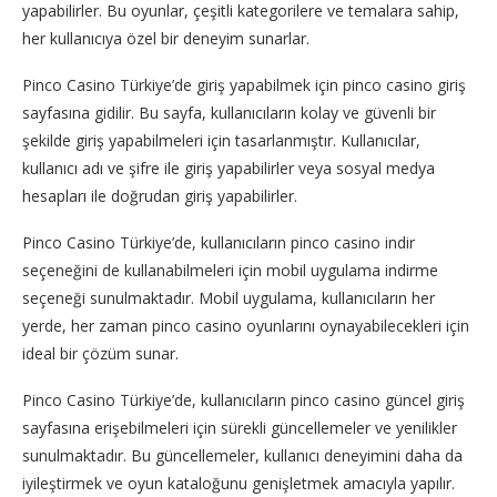
yapabilirler. Bu oyunlar, çeşitli kategorilere ve temalara sahip,
her kullanıcıya özel bir deneyim sunarlar.
Pinco Casino Türkiye’de giriş yapabilmek için pinco casino giriş
sayfasına gidilir. Bu sayfa, kullanıcıların kolay ve güvenli bir
şekilde giriş yapabilmeleri için tasarlanmıştır. Kullanıcılar,
kullanıcı adı ve şifre ile giriş yapabilirler veya sosyal medya
hesapları ile doğrudan giriş yapabilirler.
Pinco Casino Türkiye’de, kullanıcıların pinco casino indir
seçeneğini de kullanabilmeleri için mobil uygulama indirme
seçeneği sunulmaktadır. Mobil uygulama, kullanıcıların her
yerde, her zaman pinco casino oyunlarını oynayabilecekleri için
ideal bir çözüm sunar.
Pinco Casino Türkiye’de, kullanıcıların pinco casino güncel giriş
sayfasına erişebilmeleri için sürekli güncellemeler ve yenilikler
sunulmaktadır. Bu güncellemeler, kullanıcı deneyimini daha da
iyileştirmek ve oyun kataloğunu genişletmek amacıyla yapılır.