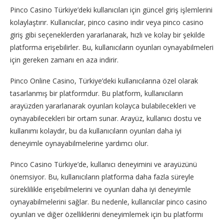
Pinco Casino Türkiye’deki kullanıcıları için güncel giriş işlemlerini
kolaylaştırır. Kullanıcılar, pinco casino indir veya pinco casino
giriş gibi seçeneklerden yararlanarak, hızlı ve kolay bir şekilde
platforma erişebilirler. Bu, kullanıcıların oyunları oynayabilmeleri
için gereken zamanı en aza indirir.
Pinco Online Casino, Türkiye’deki kullanıcılarına özel olarak
tasarlanmış bir platformdur. Bu platform, kullanıcıların
arayüzden yararlanarak oyunları kolayca bulabilecekleri ve
oynayabilecekleri bir ortam sunar. Arayüz, kullanıcı dostu ve
kullanımı kolaydır, bu da kullanıcıların oyunları daha iyi
deneyimle oynayabilmelerine yardımcı olur.
Pinco Casino Türkiye’de, kullanıcı deneyimini ve arayüzünü
önemsiyor. Bu, kullanıcıların platforma daha fazla süreyle
süreklilikle erişebilmelerini ve oyunları daha iyi deneyimle
oynayabilmelerini sağlar. Bu nedenle, kullanıcılar pinco casino
oyunları ve diğer özelliklerini deneyimlemek için bu platformı