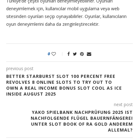
Türkiye’de çeşitli oyunları deneyimleyebilirler. Oyunları
deneyimlemek için, kullanıcılar mobil uygulama veya web
sitesinden oyunları seçip oynayabilirler. Oyunlar, kullanıcıların
oyun deneyimlerini daha da zenginleştirecektir.
0
previous post
BETTER STARBURST SLOT 100 PERCENT FREE
REVOLVES 8 ONLINE SLOTS TO TRY OUT TO
OWN A REAL INCOME BONUS SLOT COOL AS ICE
INSIDE AUGUST 2025
next post
YAKO SPIELBANK NACHPRÜFUNG 2025 IST
NACHFOLGENDE FLÜGEL BAUERNFÄNGEREI
UNTER SLOT BOOK OF RA GOLD ANDEREM
ALLEMAL?