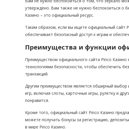
Вам не нужно беспокоиться о том, что зеркало мо
утверждено. Вам также не нужно беспокоиться о б
Казино – это официальный ресурс.
Таким образом, если вы ищете официальный сайт Pi
обеспечивает безопасный доступ к играм и обеспеч
Преимущества и функции офи
Преимуществом официального сайта Pinco Казино 
технологиями безопасности, чтобы обеспечить бе
транзакций.
Другим преимуществом является обширный выбор иг
игр, включая слоты, карточные игры, рулетку и друг
понравится.
Кроме того, официальный сайт Pinco Казино предл
можете получать бонусы за регистрацию, депозиты
в мире Pinco Казино.