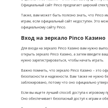
Официальный сайт Pinco предлагает широкий спект
Также, вам может быть полезно знать, что Pinco и
играм, если официальный сайт недоступен. Это мож
официальному сайту Pinco.
Вход на зеркало Pinco Казино
Для входа на зеркало Pinco Казино вам нужно выпо
открыть зеркало Pinco Казино, а затем введите ваш
нужно зарегистрироваться, чтобы начать играть.
Важно помнить, что зеркало Pinco Казино – это оф
безопасности и надежности. Вам также не нужно б
заблокировано, потому что оно официально утвер
Если вы ищете лучший способ доступа к игровому п
Оно обеспечивает безопасный доступ к играм и об