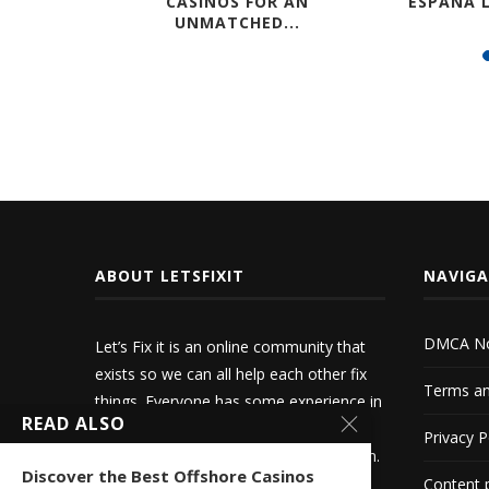
UT KYC
CASINOS FOR AN
ESPAÑA L
ON
UNMATCHED...
ABOUT LETSFIXIT
NAVIG
DMCA No
Let’s Fix it is an online community that
exists so we can all help each other fix
Terms an
things. Everyone has some experience in
READ ALSO
fixing things around the home, garden,
Privacy P
buildings, vehicles, boats and on and on.
Discover the Best Offshore Casinos
Content 