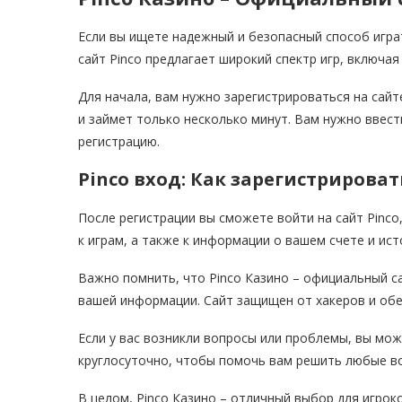
Если вы ищете надежный и безопасный способ играт
сайт Pinco предлагает широкий спектр игр, включая
Для начала, вам нужно зарегистрироваться на сайте
и займет только несколько минут. Вам нужно ввест
регистрацию.
Pinco вход: Как зарегистрироват
После регистрации вы сможете войти на сайт Pinco,
к играм, а также к информации о вашем счете и ист
Важно помнить, что Pinco Казино – официальный с
вашей информации. Сайт защищен от хакеров и обе
Если у вас возникли вопросы или проблемы, вы мож
круглосуточно, чтобы помочь вам решить любые в
В целом, Pinco Казино – отличный выбор для игрок