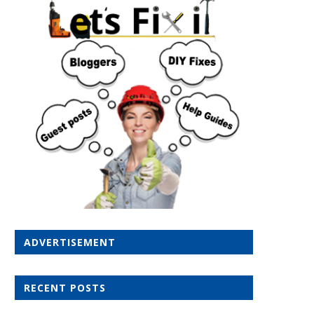
ADVERTISEMENT
RECENT POSTS