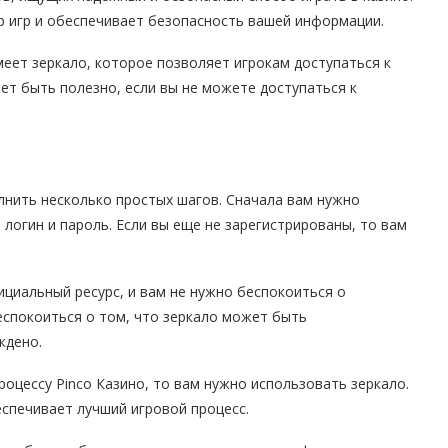
р игр и обеспечивает безопасность вашей информации.
меет зеркало, которое позволяет игрокам доступаться к
ет быть полезно, если вы не можете доступаться к
лнить несколько простых шагов. Сначала вам нужно
 логин и пароль. Если вы еще не зарегистрированы, то вам
ициальный ресурс, и вам не нужно беспокоиться о
еспокоиться о том, что зеркало может быть
ждено.
роцессу Pinco Казино, то вам нужно использовать зеркало.
еспечивает лучший игровой процесс.