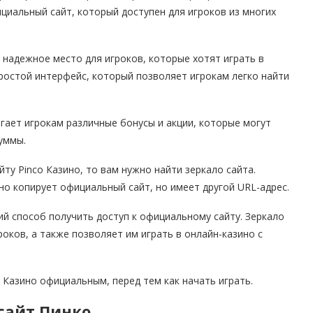
ициальный сайт, который доступен для игроков из многих
 надежное место для игроков, которые хотят играть в
простой интерфейс, который позволяет игрокам легко найти
гает игрокам различные бонусы и акции, которые могут
уммы.
ту Pinco Казино, то вам нужно найти зеркало сайта.
ьно копирует официальный сайт, но имеет другой URL-адрес.
ший способ получить доступ к официальному сайту. Зеркало
оков, а также позволяет им играть в онлайн-казино с
o Казино официальным, перед тем как начать играть.
сайт Пинко