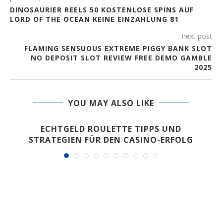
DINOSAURIER REELS 50 KOSTENLOSE SPINS AUF
LORD OF THE OCEAN KEINE EINZAHLUNG 81
next post
FLAMING SENSUOUS EXTREME PIGGY BANK SLOT
NO DEPOSIT SLOT REVIEW FREE DEMO GAMBLE
2025
YOU MAY ALSO LIKE
ECHTGELD ROULETTE TIPPS UND
STRATEGIEN FÜR DEN CASINO-ERFOLG