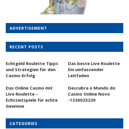
ADVERTISEMENT
RECENT POSTS
Echtgeld Roulette Tipps
Das beste Live Roulette
und Strategien für den
Ein umfassender
Casino-Erfolg
Leitfaden
Das Online Casino mit
Descubra o Mundo do
Live Roulette –
Casino Online Novo
Echtzeitspiele für echte
-1330025230
Gewinne
CATEGORIES