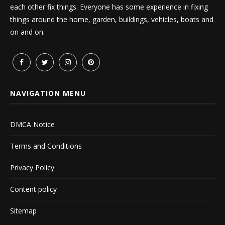
each other fix things. Everyone has some experience in fixing
things around the home, garden, buildings, vehicles, boats and
on and on.
NAVIGATION MENU
DMCA Notice
Terms and Conditions
Privacy Policy
Content policy
Sitemap