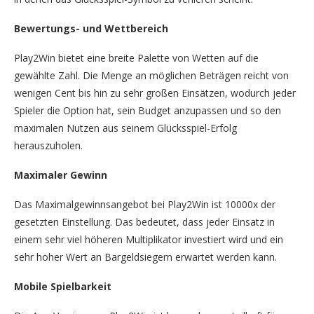
Bewertungs- und Wettbereich
Play2Win bietet eine breite Palette von Wetten auf die
gewählte Zahl. Die Menge an möglichen Beträgen reicht von
wenigen Cent bis hin zu sehr großen Einsätzen, wodurch jeder
Spieler die Option hat, sein Budget anzupassen und so den
maximalen Nutzen aus seinem Glücksspiel-Erfolg
herauszuholen.
Maximaler Gewinn
Das Maximalgewinnsangebot bei Play2Win ist 10000x der
gesetzten Einstellung. Das bedeutet, dass jeder Einsatz in
einem sehr viel höheren Multiplikator investiert wird und ein
sehr hoher Wert an Bargeldsiegern erwartet werden kann.
Mobile Spielbarkeit