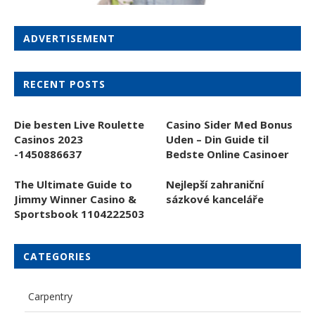
ADVERTISEMENT
RECENT POSTS
Die besten Live Roulette
Casino Sider Med Bonus
Casinos 2023
Uden – Din Guide til
-1450886637
Bedste Online Casinoer
The Ultimate Guide to
Nejlepší zahraniční
Jimmy Winner Casino &
sázkové kanceláře
Sportsbook 1104222503
CATEGORIES
Carpentry