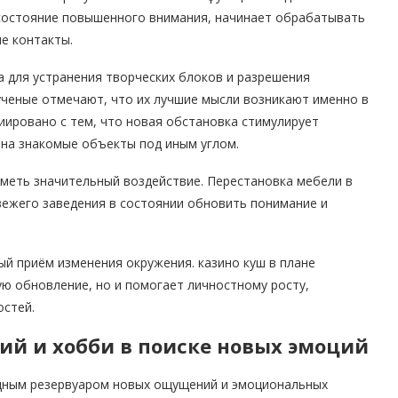
 состояние повышенного внимания, начинает обрабатывать
е контакты.
 для устранения творческих блоков и разрешения
ученые отмечают, что их лучшие мысли возникают именно в
иировано с тем, что новая обстановка стимулирует
 на знакомые объекты под иным углом.
меть значительный воздействие. Перестановка мебели в
вежего заведения в состоянии обновить понимание и
й приём изменения окружения. казино куш в плане
ую обновление, но и помогает личностному росту,
остей.
вий и хобби в поиске новых эмоций
ощным резервуаром новых ощущений и эмоциональных