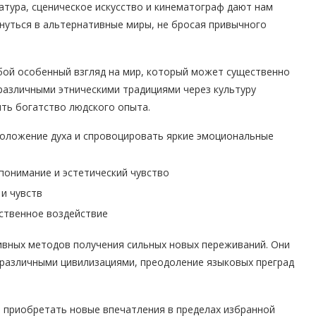
атура, сценическое искусство и кинематограф дают нам
нуться в альтернативные миры, не бросая привычного
бой особенный взгляд на мир, который может существенно
различными этническими традициями через культуру
ять богатство людского опыта.
оложение духа и спровоцировать яркие эмоциональные
понимание и эстетический чувство
и чувств
ственное воздействие
вных методов получения сильных новых переживаний. Они
 различными цивилизациями, преодоление языковых преград
 приобретать новые впечатления в пределах избранной