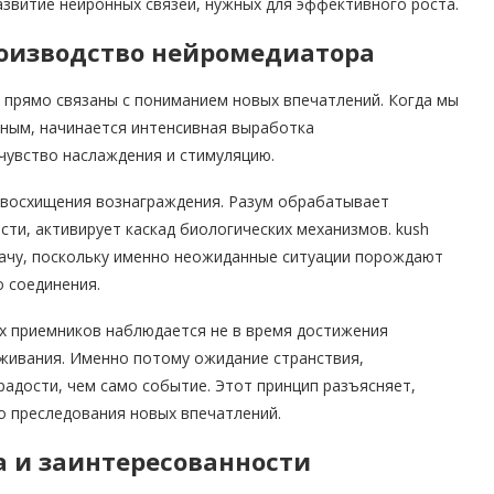
азвитие нейронных связей, нужных для эффективного роста.
роизводство нейромедиатора
 прямо связаны с пониманием новых впечатлений. Когда мы
ьным, начинается интенсивная выработка
чувство наслаждения и стимуляцию.
восхищения вознаграждения. Разум обрабатывает
ти, активирует каскад биологических механизмов. kush
дачу, поскольку именно неожиданные ситуации порождают
 соединения.
х приемников наблюдается не в время достижения
еживания. Именно потому ожидание странствия,
радости, чем само событие. Этот принцип разъясняет,
 преследования новых впечатлений.
а и заинтересованности