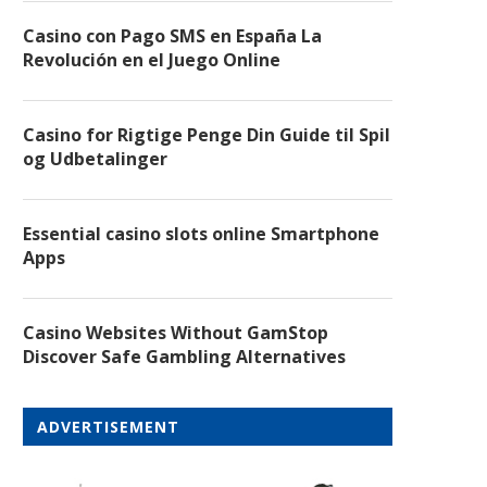
Casino con Pago SMS en España La
Revolución en el Juego Online
Casino for Rigtige Penge Din Guide til Spil
og Udbetalinger
Essential casino slots online Smartphone
Apps
Casino Websites Without GamStop
Discover Safe Gambling Alternatives
ADVERTISEMENT