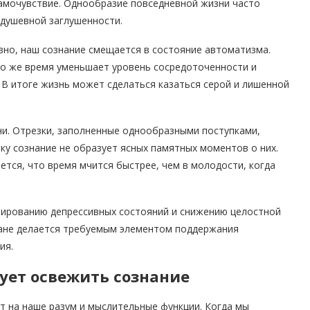
амочувствие. Однообразие повседневной жизни часто
 душевной заглушенности.
вно, наш сознание смещается в состояние автоматизма.
то же время уменьшает уровень сосредоточенности и
В итоге жизнь может сделаться казаться серой и лишенной
и. Отрезки, заполненные однообразными поступками,
ку сознание не образует ясных памятных моментов о них.
тся, что время мчится быстрее, чем в молодости, когда
ированию депрессивных состояний и снижению целостной
плане делается требуемым элементом поддержания
ия.
ует освежить сознание
 на наше разум и мыслительные функции. Когда мы