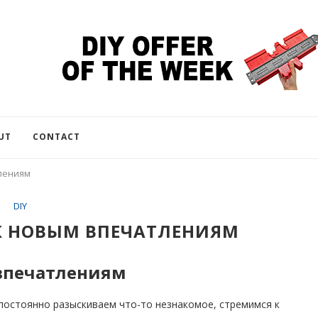
UT
CONTACT
лениям
DIY
К НОВЫМ ВПЕЧАТЛЕНИЯМ
впечатлениям
постоянно разыскиваем что-то незнакомое, стремимся к