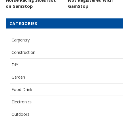
Horse Racing Sites Not
Not Registered with
on GamStop
GamStop
CATEGORIES
Carpentry
Construction
DIY
Garden
Food Drink
Electronics
Outdoors