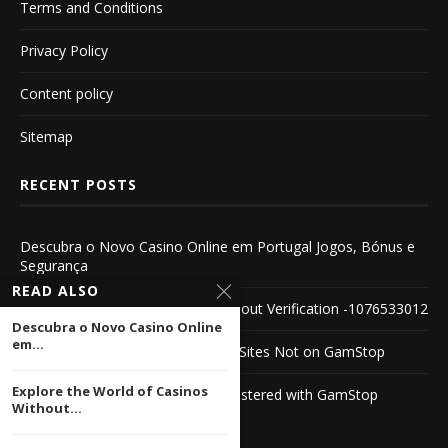
Terms and Conditions
Privacy Policy
Content policy
Sitemap
RECENT POSTS
Descubra o Novo Casino Online em Portugal Jogos, Bónus e
Segurança
READ ALSO
Explore the World of Casinos Without Verification -1076533012
Descubra o Novo Casino Online
em...
Discovering Unique Horse Racing Sites Not on GamStop
Explore the World of Casinos
Discover PayPal Casinos Not Registered with GamStop
Without...