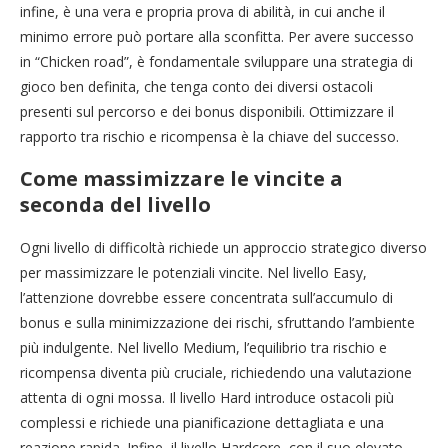
infine, è una vera e propria prova di abilità, in cui anche il
minimo errore può portare alla sconfitta. Per avere successo
in “Chicken road”, è fondamentale sviluppare una strategia di
gioco ben definita, che tenga conto dei diversi ostacoli
presenti sul percorso e dei bonus disponibili. Ottimizzare il
rapporto tra rischio e ricompensa è la chiave del successo.
Come massimizzare le vincite a
seconda del livello
Ogni livello di difficoltà richiede un approccio strategico diverso
per massimizzare le potenziali vincite. Nel livello Easy,
l’attenzione dovrebbe essere concentrata sull’accumulo di
bonus e sulla minimizzazione dei rischi, sfruttando l’ambiente
più indulgente. Nel livello Medium, l’equilibrio tra rischio e
ricompensa diventa più cruciale, richiedendo una valutazione
attenta di ogni mossa. Il livello Hard introduce ostacoli più
complessi e richiede una pianificazione dettagliata e una
reazione rapida. Infine, il livello Hardcore, con il suo elevato