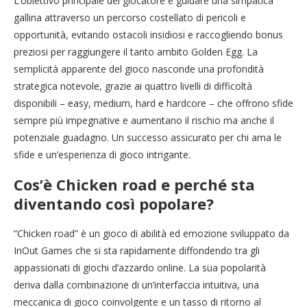
L’obiettivo principale del giocatore è guidare una simpatica
gallina attraverso un percorso costellato di pericoli e
opportunità, evitando ostacoli insidiosi e raccogliendo bonus
preziosi per raggiungere il tanto ambito Golden Egg. La
semplicità apparente del gioco nasconde una profondità
strategica notevole, grazie ai quattro livelli di difficoltà
disponibili – easy, medium, hard e hardcore – che offrono sfide
sempre più impegnative e aumentano il rischio ma anche il
potenziale guadagno. Un successo assicurato per chi ama le
sfide e un’esperienza di gioco intrigante.
Cos’è Chicken road e perché sta
diventando così popolare?
“Chicken road” è un gioco di abilità ed emozione sviluppato da
InOut Games che si sta rapidamente diffondendo tra gli
appassionati di giochi d’azzardo online. La sua popolarità
deriva dalla combinazione di un’interfaccia intuitiva, una
meccanica di gioco coinvolgente e un tasso di ritorno al