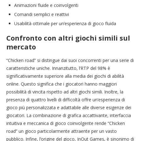
Animazioni fluide e coinvolgenti
Comandi semplici e reattivi
Usabilità ottimale per un’esperienza di gioco fluida
Confronto con altri giochi simili sul
mercato
“Chicken road” si distingue dai suoi concorrenti per una serie di
caratteristiche uniche. Innanzitutto, l’RTP del 98% è
significativamente superiore alla media dei giochi di abilità
online. Questo significa che i giocatori hanno maggiori
possibilità di vincita rispetto ad altri giochi simili. Inoltre, la
presenza di quattro livelli di difficoltà offre un’esperienza di
gioco più personalizzata e adattabile alle diverse esigenze dei
giocatori. La combinazione di grafica accattivante, interfaccia
intuitiva e meccanica di gioco coinvolgente rende “Chicken
road” un gioco particolarmente attraente per un vasto
pubblico. Infine, l’origine del gioco, InOut Games, è sinonimo di