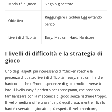
Modalità di gioco
Singolo giocatore
Raggiungere il Golden Egg evitando
Obiettivo
pericoli
Livelli di difficoltà
Easy, Medium, Hard, Hardcore
I livelli di difficoltà e la strategia di
gioco
Uno degli aspetti più interessanti di “Chicken road” è la
presenza di quattro livelli di difficoltà – easy, medium, hard e
hardcore – che offrono esperienze di gioco molto diverse tra
loro. Il livello easy è perfetto per i principianti, che possono
familiarizzare con la meccanica di gioco senza rischiare troppo.
Il livello medium offre una sfida più equilibrata, mentre il livello
hard è riservato ai giocatori più esperti. Il livello hardcore,