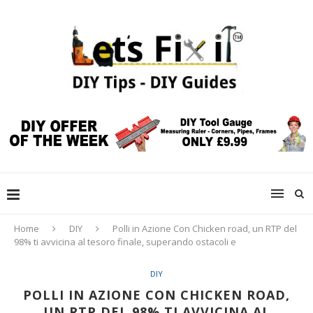
Home
DIY
Polli in Azione Con Chicken road, un RTP del
98% ti avvicina al tesoro finale, superando ostacoli e
DIY
POLLI IN AZIONE CON CHICKEN ROAD,
UN RTP DEL 98% TI AVVICINA AL