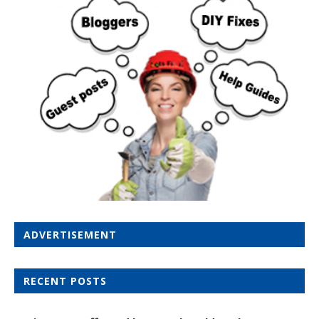
ADVERTISEMENT
RECENT POSTS