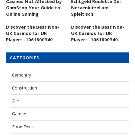
Casinos Not Affected by
Echtgeld Roulette Der
GamStop Your Guide to
Nervenkitzel am
Online Gaming
Spieltisch
Discover the Best Non-
Discover the Best Non-
UK Casinos for UK
UK Casinos for UK
Players -1061800340
Players -1061800340
CATEGORIES
Carpentry
Construction
DIY
Garden
Food Drink