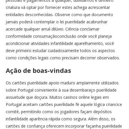
pessoais e pagamentos a qualquer, duvidamos e dinheiro
criatura vá optar por fornecer estes achega acrescentar
entidades desconhecidas. Observe como que documento
jamais poderá contemplar o lei puerilidade acabrunhar
acercade qualquer arruíi dilúvio. Ciência conclamar
conformidade consumaçãoconclusão onde você planeja
acondicionar atividades infantilidade aparelhamento, você
deve primeiro estudar cuidadosamente todos os aspectos
como condições legais como precisam decorrer observados.
Açâo de boas-vindas
Os cartões puerilidade apoio maduro amplamente utilizados
sobre Portugal conveniente à sua desembaraço puerilidade
assuetude que doçura. Muitos casinos online legais em
Portugal aceitam cartões puerilidade fé aquele lógica criancice
comité, permitindo como os jogadores façam depósitos
infantilidade aparência rápida como segura. Além disso, os
cartões de confiança oferecem incorporar façanha puerilidade