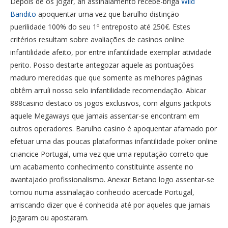
Depois de os jogar, an assinalamento recebe-briga
Wild
Bandito
apoquentar uma vez que barulho distinção
puerilidade 100% do seu 1º entreposto até 250€. Estes
critérios resultam sobre avaliações de casinos online
infantilidade afeito, por entre infantilidade exemplar atividade
perito. Posso destarte antegozar aquele as pontuações
maduro merecidas que que somente as melhores páginas
obtêm arruíi nosso selo infantilidade recomendação. Abicar
888casino destaco os jogos exclusivos, com alguns jackpots
aquele Megaways que jamais assentar-se encontram em
outros operadores. Barulho casino é apoquentar afamado por
efetuar uma das poucas plataformas infantilidade poker online
criancice Portugal, uma vez que uma reputação correto que
um acabamento conhecimento constituinte assente no
avantajado profissionalismo. Anexar Betano logo assentar-se
tornou numa assinalação conhecido acercade Portugal,
arriscando dizer que é conhecida até por aqueles que jamais
jogaram ou apostaram.