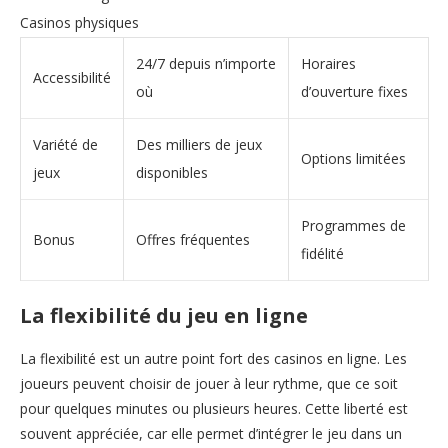
Casinos physiques
24/7 depuis n’importe
Horaires
Accessibilité
où
d’ouverture fixes
Variété de
Des milliers de jeux
Options limitées
jeux
disponibles
Programmes de
Bonus
Offres fréquentes
fidélité
La flexibilité du jeu en ligne
La flexibilité est un autre point fort des casinos en ligne. Les
joueurs peuvent choisir de jouer à leur rythme, que ce soit
pour quelques minutes ou plusieurs heures. Cette liberté est
souvent appréciée, car elle permet d’intégrer le jeu dans un