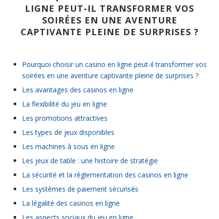
LIGNE PEUT-IL TRANSFORMER VOS
SOIRÉES EN UNE AVENTURE
CAPTIVANTE PLEINE DE SURPRISES ?
Pourquoi choisir un casino en ligne peut-il transformer vos
soirées en une aventure captivante pleine de surprises ?
Les avantages des casinos en ligne
La flexibilité du jeu en ligne
Les promotions attractives
Les types de jeux disponibles
Les machines à sous en ligne
Les jeux de table : une histoire de stratégie
La sécurité et la réglementation des casinos en ligne
Les systèmes de paiement sécurisés
La légalité des casinos en ligne
Les aspects sociaux du jeu en ligne