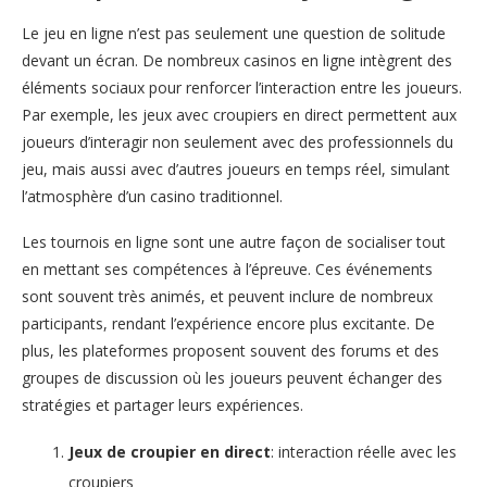
Le jeu en ligne n’est pas seulement une question de solitude
devant un écran. De nombreux casinos en ligne intègrent des
éléments sociaux pour renforcer l’interaction entre les joueurs.
Par exemple, les jeux avec croupiers en direct permettent aux
joueurs d’interagir non seulement avec des professionnels du
jeu, mais aussi avec d’autres joueurs en temps réel, simulant
l’atmosphère d’un casino traditionnel.
Les tournois en ligne sont une autre façon de socialiser tout
en mettant ses compétences à l’épreuve. Ces événements
sont souvent très animés, et peuvent inclure de nombreux
participants, rendant l’expérience encore plus excitante. De
plus, les plateformes proposent souvent des forums et des
groupes de discussion où les joueurs peuvent échanger des
stratégies et partager leurs expériences.
Jeux de croupier en direct
: interaction réelle avec les
croupiers