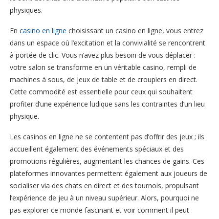
physiques.
En
casino en ligne
choisissant un casino en ligne, vous entrez
dans un espace où l’excitation et la convivialité se rencontrent
à portée de clic. Vous n’avez plus besoin de vous déplacer :
votre salon se transforme en un véritable casino, rempli de
machines à sous, de jeux de table et de croupiers en direct.
Cette commodité est essentielle pour ceux qui souhaitent
profiter d’une expérience ludique sans les contraintes d’un lieu
physique.
Les casinos en ligne ne se contentent pas d’offrir des jeux ; ils
accueillent également des événements spéciaux et des
promotions régulières, augmentant les chances de gains. Ces
plateformes innovantes permettent également aux joueurs de
socialiser via des chats en direct et des tournois, propulsant
l’expérience de jeu à un niveau supérieur. Alors, pourquoi ne
pas explorer ce monde fascinant et voir comment il peut