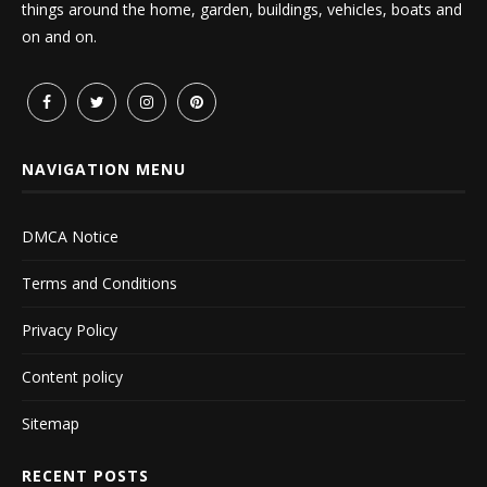
things around the home, garden, buildings, vehicles, boats and
on and on.
NAVIGATION MENU
DMCA Notice
Terms and Conditions
Privacy Policy
Content policy
Sitemap
RECENT POSTS