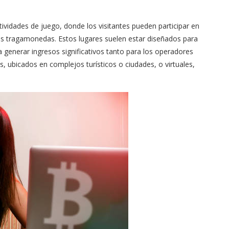
ividades de juego, donde los visitantes pueden participar en
as tragamonedas. Estos lugares suelen estar diseñados para
generar ingresos significativos tanto para los operadores
, ubicados en complejos turísticos o ciudades, o virtuales,