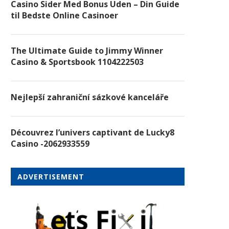
Casino Sider Med Bonus Uden – Din Guide
til Bedste Online Casinoer
The Ultimate Guide to Jimmy Winner
Casino & Sportsbook 1104222503
Nejlepší zahraniční sázkové kanceláře
Découvrez l’univers captivant de Lucky8
Casino -2062933559
ADVERTISEMENT