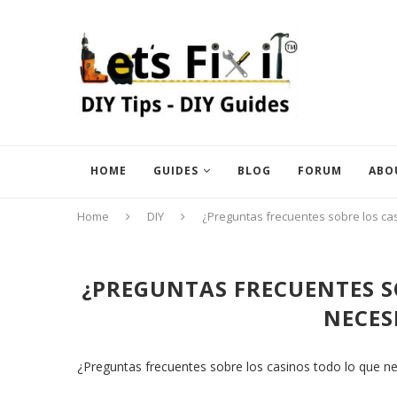
HOME
GUIDES
BLOG
FORUM
ABO
Home
DIY
¿Preguntas frecuentes sobre los ca
¿PREGUNTAS FRECUENTES S
NECES
¿Preguntas frecuentes sobre los casinos todo lo que ne