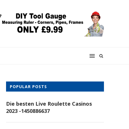
POPULAR POSTS
Die besten Live Roulette Casinos
2023 -1450886637