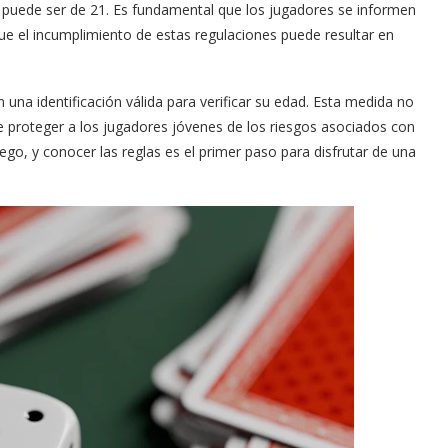
s puede ser de 21. Es fundamental que los jugadores se informen
 que el incumplimiento de estas regulaciones puede resultar en
 una identificación válida para verificar su edad. Esta medida no
de proteger a los jugadores jóvenes de los riesgos asociados con
ego, y conocer las reglas es el primer paso para disfrutar de una