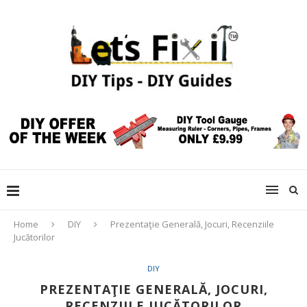
Home
DIY
Prezentaţie Generală, Jocuri, Recenziile
Jucătorilor
DIY
PREZENTAŢIE GENERALĂ, JOCURI,
RECENZIILE JUCĂTORILOR