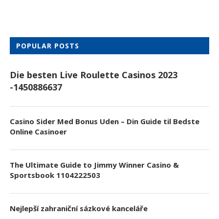
POPULAR POSTS
Die besten Live Roulette Casinos 2023
-1450886637
Casino Sider Med Bonus Uden – Din Guide til Bedste
Online Casinoer
The Ultimate Guide to Jimmy Winner Casino &
Sportsbook 1104222503
Nejlepší zahraniční sázkové kanceláře