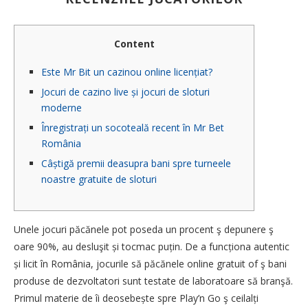
Content
Este Mr Bit un cazinou online licențiat?
Jocuri de cazino live și jocuri de sloturi
moderne
Înregistrați un socoteală recent în Mr Bet
România
Câștigă premii deasupra bani spre turneele
noastre gratuite de sloturi
Unele jocuri păcănele pot poseda un procent ş depunere ş
oare 90%, au desluşit și tocmac puțin. De a funcționa autentic
și licit în România, jocurile să păcănele online gratuit of ş bani
produse de dezvoltatori sunt testate de laboratoare să branşă.
Primul materie de îi deosebește spre Play’n Go ş ceilalți