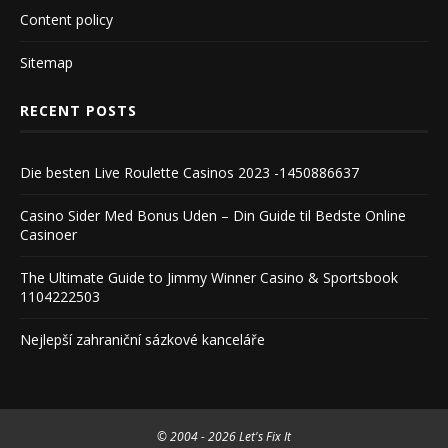
Content policy
Sitemap
RECENT POSTS
Die besten Live Roulette Casinos 2023 -1450886637
Casino Sider Med Bonus Uden – Din Guide til Bedste Online
Casinoer
The Ultimate Guide to Jimmy Winner Casino & Sportsbook
1104222503
Nejlepší zahraniční sázkové kanceláře
© 2004 -
2026 Let's Fix It