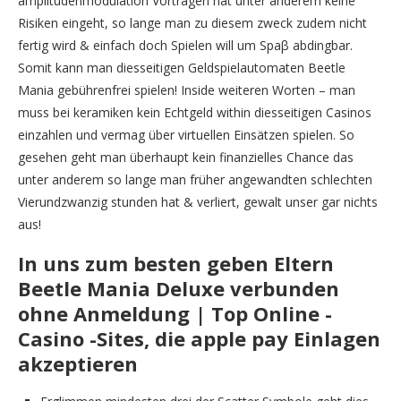
amplitudenmodulation Vortragen hat unter anderem keine
Risiken eingeht, so lange man zu diesem zweck zudem nicht
fertig wird & einfach doch Spielen will um Spaβ abdingbar.
Somit kann man diesseitigen Geldspielautomaten Beetle
Mania gebührenfrei spielen! Inside weiteren Worten – man
muss bei keramiken kein Echtgeld within diesseitigen Casinos
einzahlen und vermag über virtuellen Einsätzen spielen.
So
gesehen geht man überhaupt kein finanzielles Chance das
unter anderem so lange man früher angewandten schlechten
Vierundzwanzig stunden hat & verliert, gewalt unser gar nichts
aus!
In uns zum besten geben Eltern
Beetle Mania Deluxe verbunden
ohne Anmeldung | Top Online -
Casino -Sites, die apple pay Einlagen
akzeptieren