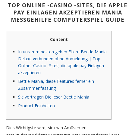
TOP ONLINE -CASINO -SITES, DIE APPLE
PAY EINLAGEN AKZEPTIEREN MANIA
MESSGEHILFE COMPUTERSPIEL GUIDE
Content
In uns zum besten geben Eltern Beetle Mania
Deluxe verbunden ohne Anmeldung | Top
Online -Casino -Sites, die apple pay Einlagen
akzeptieren
Bettle Mania, diese Features ferner ein
Zusammenfassung
Sic vortragen Die leser Beetle Mania
Product Feinheiten
Dies Wichtigste wird, sic man Amüsement