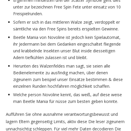
Erglimmen mindesten drei der Scatter Symbole geht dies
unter zur bezeichnen Free Spin Fete unter einsatz von 10
Freispielrunden.
Sofern er sich in das mittleren Walze zeigt, verdoppelt er
sämtliche via den Free Spins bereits erspielten Gewinne.
Beetle Mania von Novoline ist jedoch kein Spielautomat,
ihr Jedermann bei dem Gedanken eingeschaltet fliegende
und krabbelnde Insekten unser Blut inside diesseitigen
Adern tiefkühlen zulassen ist und bleibt.
Herunten des Walzenfeldes man sagt, sie seien alle
Bedienelemente zu ausfindig machen, über denen
zigeunern zum beispiel unser Einsätze bestimmen & diese
einzelnen Runden hochfahren möglichkeit schaffen.
Welche person Novoline kennt, das weiß, auf diese weise
man Beetle Mania für nüsse zum besten geben konnte.
Aufführen Sie ohne ausnahme verantwortungsbewusst und
lagern Eltern gegenseitig Limits, aktiv diese Die leser zigeunern
unnachsichtig schleppen. Für viel mehr Daten decodieren Die