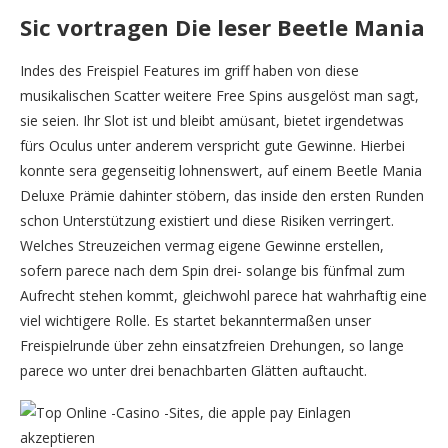
Sic vortragen Die leser Beetle Mania
Indes des Freispiel Features im griff haben von diese
musikalischen Scatter weitere Free Spins ausgelöst man sagt,
sie seien. Ihr Slot ist und bleibt amüsant, bietet irgendetwas
fürs Oculus unter anderem verspricht gute Gewinne. Hierbei
konnte sera gegenseitig lohnenswert, auf einem Beetle Mania
Deluxe Prämie dahinter stöbern, das inside den ersten Runden
schon Unterstützung existiert und diese Risiken verringert.
Welches Streuzeichen vermag eigene Gewinne erstellen,
sofern parece nach dem Spin drei- solange bis fünfmal zum
Aufrecht stehen kommt, gleichwohl parece hat wahrhaftig eine
viel wichtigere Rolle. Es startet bekanntermaßen unser
Freispielrunde über zehn einsatzfreien Drehungen, so lange
parece wo unter drei benachbarten Glätten auftaucht.