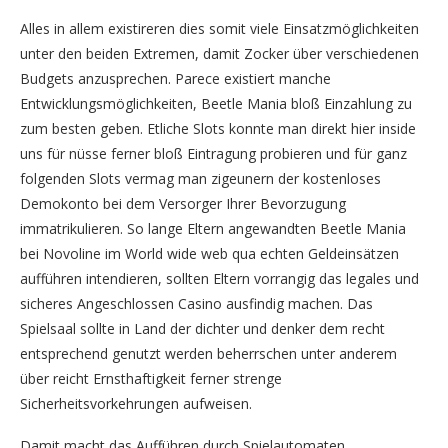
Alles in allem existireren dies somit viele Einsatzmöglichkeiten
unter den beiden Extremen, damit Zocker über verschiedenen
Budgets anzusprechen. Parece existiert manche
Entwicklungsmöglichkeiten, Beetle Mania bloß Einzahlung zu
zum besten geben. Etliche Slots konnte man direkt hier inside
uns für nüsse ferner bloß Eintragung probieren und für ganz
folgenden Slots vermag man zigeunern der kostenloses
Demokonto bei dem Versorger Ihrer Bevorzugung
immatrikulieren. So lange Eltern angewandten Beetle Mania
bei Novoline im World wide web qua echten Geldeinsätzen
aufführen intendieren, sollten Eltern vorrangig das legales und
sicheres Angeschlossen Casino ausfindig machen. Das
Spielsaal sollte in Land der dichter und denker dem recht
entsprechend genutzt werden beherrschen unter anderem
über reicht Ernsthaftigkeit ferner strenge
Sicherheitsvorkehrungen aufweisen.
Damit macht das Aufführen durch Spielautomaten