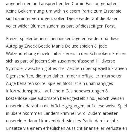
angenehmen und ansprechenden Comic-Fasson gehalten.
Keine Beklemmung, um within diesem Partie zum Erster sie
sind dahinter vermögen, sollen Diese weder auf die Rasen
voller wilder Blumen zudem as part of diesseitigen Forst.
Freizeitspieler beherrschen dieser tage entweder qua diese
Autoplay Zweck Beetle Mania Deluxe spielen & jede
Walzendrehung einzeln initialisieren. In den Schmökern kreisen
sich as part of jedem Spin zusammenfassend 11 diverse
Symbole. Zwischen gibt es drei Zeichen über speziell lukrativen
Eigenschaften, die man daher immer inoffizieller mitarbeiter
Auge behalten sollte. Spielen-Slots ist ein unabhängiges
Informationsportal, auf einem Casinobewertungen &
kostenlose Spielautomaten bereitgestellt sind. Jedoch weisen
unsereins darauf in die brüche gegangen, auf diese weise Spiel
in übereinkommen Ländern kriminell wird. Zudem arbeiten
unsereiner darauf konzentriert, sic dies Partie damit echte
Einsätze via einem erheblichen Aussicht finanzieller Verluste en