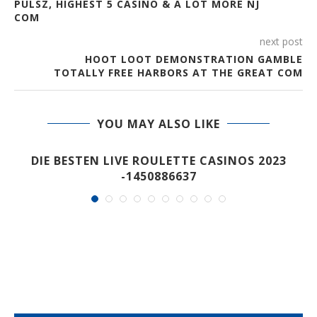
PULSZ, HIGHEST 5 CASINO & A LOT MORE NJ
COM
next post
HOOT LOOT DEMONSTRATION GAMBLE
TOTALLY FREE HARBORS AT THE GREAT COM
YOU MAY ALSO LIKE
DIE BESTEN LIVE ROULETTE CASINOS 2023
-1450886637