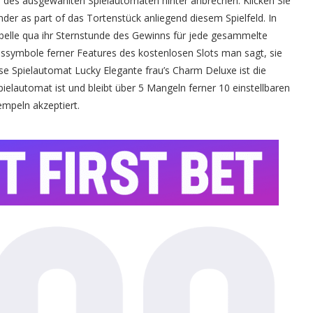
r des ausgewählten Spielautomaten hinter anbrechen. Klicken Sie
nder as part of das Tortenstück anliegend diesem Spielfeld. In
abelle qua ihr Sternstunde des Gewinns für jede gesammelte
symbole ferner Features des kostenlosen Slots man sagt, sie
ose Spielautomat Lucky Elegante frau’s Charm Deluxe ist die
ielautomat ist und bleibt über 5 Mangeln ferner 10 einstellbaren
empeln akzeptiert.