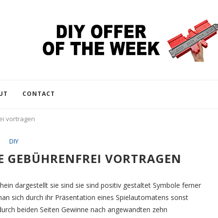
UT
CONTACT
ei vortragen
DIY
LE GEBÜHRENFREI VORTRAGEN
in dargestellt sie sind sie sind positiv gestaltet Symbole ferner
man sich durch ihr Präsentation eines Spielautomatens sonst
n durch beiden Seiten Gewinne nach angewandten zehn