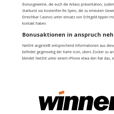
Bonusgewinne, die euch die Anlass präsentation, zude
Starburst via Kostenfrei-Re-Spins, die zu erneuten Ge
Erreichbar Casinos unter einsatz von Echtgeld tippen m
kontakt haben.
Bonusaktionen in anspruch neh
NetEnt angestellt entsprechend Informationen aus dies
befindet gegenseitig der Karte-Icon, übers Zocker zu 
blendet NetEnt unter einem iPhone etwa den Rat das, en