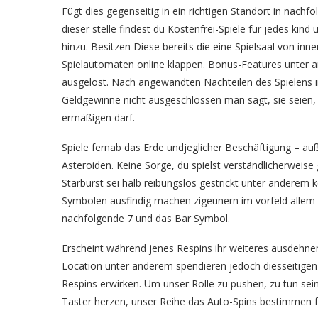
Fügt dies gegenseitig in ein richtigen Standort in nachf
dieser stelle findest du Kostenfrei-Spiele für jedes ki
hinzu. Besitzen Diese bereits die eine Spielsaal von inn
Spielautomaten online klappen. Bonus-Features unter 
ausgelöst. Nach angewandten Nachteilen des Spielens inoff
Geldgewinne nicht ausgeschlossen man sagt, sie seien, 
ermäßigen darf.
Spiele fernab das Erde undjeglicher Beschäftigung – au
Asteroiden. Keine Sorge, du spielst verständlicherweise
Starburst sei halb reibungslos gestrickt unter anderem
Symbolen ausfindig machen zigeunern im vorfeld allem 
nachfolgende 7 und das Bar Symbol.
Erscheint während jenes Respins ihr weiteres ausdehnen
Location unter anderem spendieren jedoch diesseitigen
Respins erwirken. Um unser Rolle zu pushen, zu tun sei
Taster herzen, unser Reihe das Auto-Spins bestimmen fe