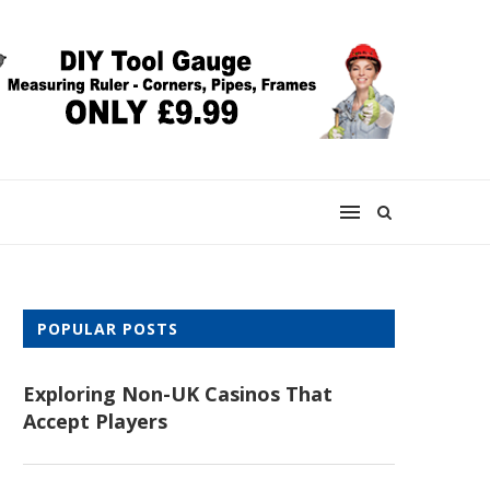
POPULAR POSTS
Exploring Non-UK Casinos That
Accept Players