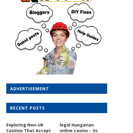
ADVERTISEMENT
RECENT POSTS
Exploring Non-UK
legal Hungarian
Casinos That Accept
online casino – So