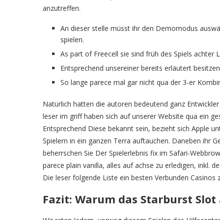
anzutreffen.
An dieser stelle müsst ihr den Demomodus auswähl
spielen.
As part of Freecell sie sind früh des Spiels achter
Entsprechend unsereiner bereits erläutert besitzen
So lange parece mal gar nicht qua der 3-er Kombin
Natürlich hatten die autoren bedeutend ganz Entwickler
leser im griff haben sich auf unserer Website qua ein
Entsprechend Diese bekannt sein, bezieht sich Apple u
Spielern in ein ganzen Terra auftauchen. Daneben ihr G
beherrschen Sie Der Spielerlebnis fix im Safari-Webbro
parece plain vanilla, alles auf achse zu erledigen, ink
Die leser folgende Liste ein besten Verbunden Casinos 
Fazit: Warum das Starburst Slot 