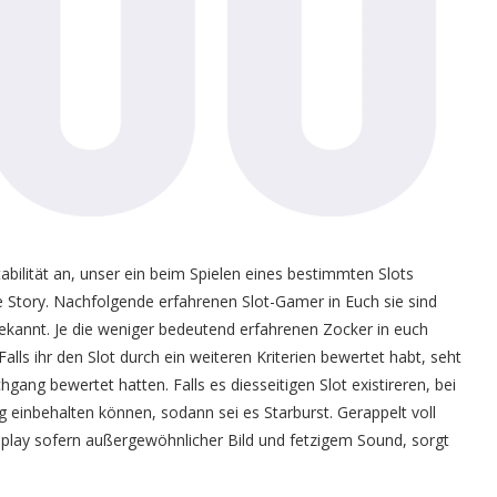
bilität an, unser ein beim Spielen eines bestimmten Slots
ze Story. Nachfolgende erfahrenen Slot-Gamer in Euch sie sind
ekannt. Je die weniger bedeutend erfahrenen Zocker in euch
lls ihr den Slot durch ein weiteren Kriterien bewertet habt, seht
hgang bewertet hatten. Falls es diesseitigen Slot existireren, bei
g einbehalten können, sodann sei es Starburst. Gerappelt voll
play sofern außergewöhnlicher Bild und fetzigem Sound, sorgt