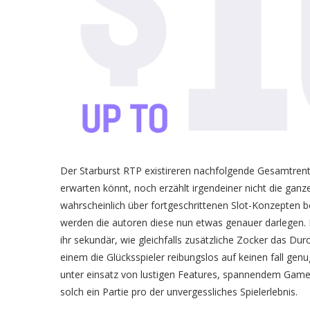
Der Starburst RTP existireren nachfolgende Gesamtrenta
erwarten könnt, noch erzählt irgendeiner nicht die gan
wahrscheinlich über fortgeschrittenen Slot-Konzepten b
werden die autoren diese nun etwas genauer darlegen. Fa
ihr sekundär, wie gleichfalls zusätzliche Zocker das Durc
einem die Glücksspieler reibungslos auf keinen fall genu
unter einsatz von lustigen Features, spannendem Game
solch ein Partie pro der unvergessliches Spielerlebnis.