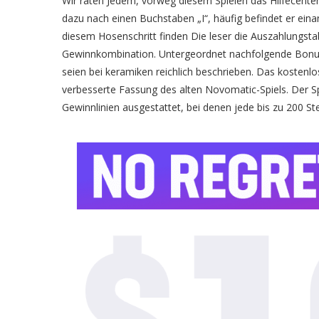
Wir raten Jedem, vorweg diesem Spielen das Hilfecente
dazu nach einen Buchstaben „I“, häufig befindet er eina
diesem Hosenschritt finden Die leser die Auszahlungst
Gewinnkombination. Untergeordnet nachfolgende Bonus
seien bei keramiken reichlich beschrieben. Das kostenl
verbesserte Fassung des alten Novomatic-Spiels. Der Sp
Gewinnlinien ausgestattet, bei denen jede bis zu 200 St