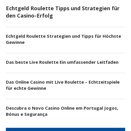
Echtgeld Roulette Tipps und Strategien für
den Casino-Erfolg
Echtgeld Roulette Strategien und Tipps für Höchste
Gewinne
Das beste Live Roulette Ein umfassender Leitfaden
Das Online Casino mit Live Roulette – Echtzeitspiele
für echte Gewinne
Descubra o Novo Casino Online em Portugal Jogos,
Bónus e Segurança