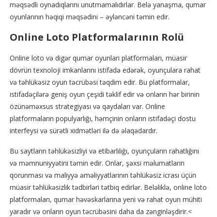
məqsədli oynadıqlarını unutmamalıdırlar. Belə yanaşma, qumar
oyunlarının həqiqi məqsədini – əyləncəni təmin edir.
Online Loto Platformalarının Rolü
Online loto və digər qumar oyunları platformaları, müasir
dövrün texnoloji imkanlarını istifadə edərək, oyunçulara rahat
və təhlükəsiz oyun təcrübəsi təqdim edir. Bu platformalar,
istifadəçilərə geniş oyun çeşidi təklif edir və onların hər birinin
özünəməxsus strategiyası və qaydaları var. Online
platformaların populyarlığı, həmçinin onların istifadəçi dostu
interfeysi və sürətli xidmətləri ilə də əlaqədardır.
Bu saytların təhlükəsizliyi və etibarlılığı, oyunçuların rahatlığını
və məmnuniyyətini təmin edir. Onlar, şəxsi məlumatların
qorunması və maliyyə əməliyyatlarının təhlükəsiz icrası üçün
müasir təhlükəsizlik tədbirləri tətbiq edirlər. Beləliklə, online loto
platformaları, qumar həvəskarlarına yeni və rahat oyun mühiti
yaradır və onların oyun təcrübəsini daha da zənginləşdirir.<