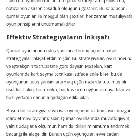
Lakin bu oyunların təbiəti, nə qədər strateji tətbiq edilsə də,
nəticələrin əsasən təsadüfi olduğunu göstərir. Bu səbəbdən,
qumar oyunları ilə məşğul olan şəxslər, hər zaman məsuliyyətli
oyun prinsiplərini unutmamalıdırlar.
Effektiv Strategiyaların İnkişafı
Qumar oyunlarında uduş şansını artırmaq üçün müxtəlif
strategiyalar inkişaf etdirilmişdir. Bu strategiyalar, oyun növünə
və iştirakçının təcrübəsinə görə dəyişir. Məsələn, kart
oyunlarında kart sayma texnikası istifadə edilə bilər, bu da
oyunçunun uduş şansını artırmaq üçün nəzərdə tutulmuş bir
üsuldur. Lakin, bu texnika, hər kəs üçün uyğun olmaya bilər və
bəzi yerlərdə qanunla qadağan edilə bilər.
Başqa bir strategiya növü isə, oyunçunun öz büdcəsini düzgün
idarə etməyi öyrənməsidir. Qumar oyunlarında müvəffəqiyyət,
yalnız uduşlarla ölçülmür, həm də itkiləri minimuma endirmək
bacarığı ilə əlaqəlidir. Bunun üçün oyunçular, əvvəlcədən