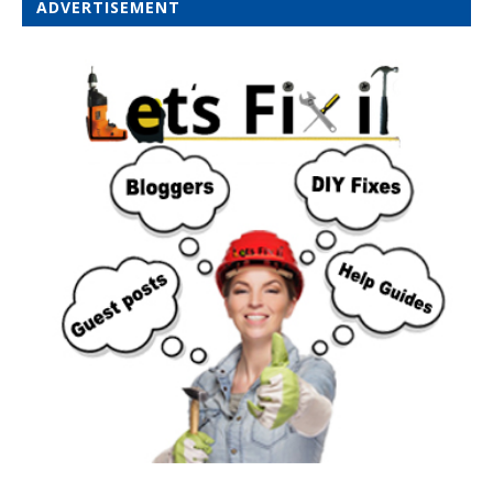
ADVERTISEMENT