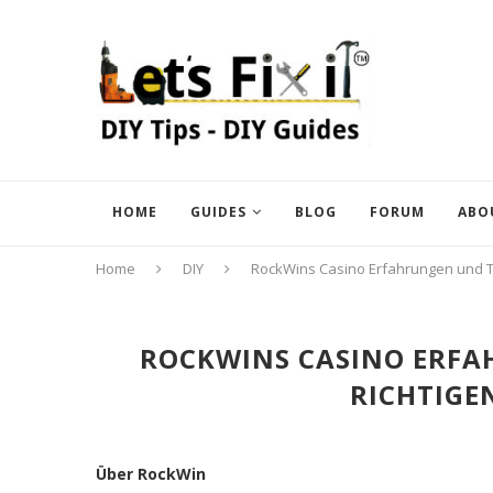
HOME
GUIDES
BLOG
FORUM
ABO
Home
DIY
RockWins Casino Erfahrungen und Tip
ROCKWINS CASINO ERFA
RICHTIGE
Über RockWin