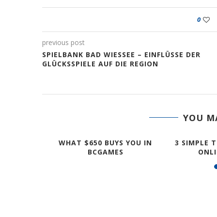
0
previous post
SPIELBANK BAD WIESSEE – EINFLÜSSE DER
GLÜCKSSPIELE AUF DIE REGION
YOU MA
G ONLINE
WHAT $650 BUYS YOU IN
3 SIMPLE T
GAMSTOP
BCGAMES
ONLI