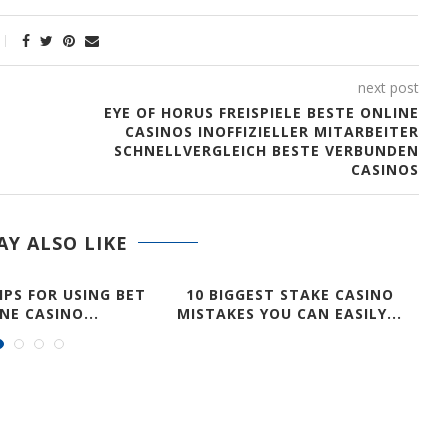
next post
EYE OF HORUS FREISPIELE BESTE ONLINE
CASINOS INOFFIZIELLER MITARBEITER
SCHNELLVERGLEICH BESTE VERBUNDEN
CASINOS
Y ALSO LIKE
IPS FOR USING BET
10 BIGGEST STAKE CASINO
NE CASINO...
MISTAKES YOU CAN EASILY...