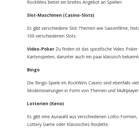
RockWins bietet ein breites Angebot an Spielen:
Slot-Maschinen (Casino-Slots)
Es gibt verschiedene Slot-Themen wie Saisonfilme, hist
100 verschiedenen Slots.
Video-Poker
Zu finden ist das spezifische Video Poke
Kartenspielen, darunter auch ein paar klassisch bekannte
Bingo
Die Bingo-Spiele im RockWins Casino sind ebenfalls viel
Modernisierungen in Form von Themen und Multiplayer
Lotterien (Keno)
Es gibt eine Auswahl aus verschiedenen Lotto-Formen, d
Lottery Game oder Klassisches Roulette.