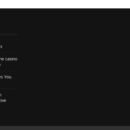
es
ine casino
n
es You
n
ive