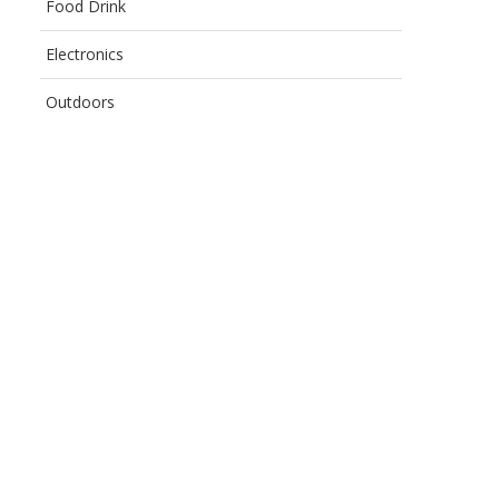
Food Drink
Electronics
Outdoors
DISCOVER ENGLISH CASINOS
APUESTAS ESPORTS ONL
NOT ON GAMSTOP YOUR
TODO LO QUE NECESIT
GUIDE...
SABER...