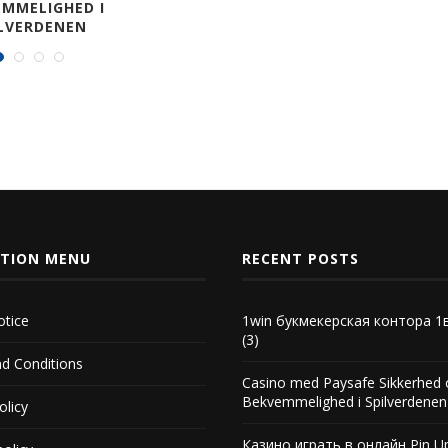
EMMELIGHED I
ILVERDENEN
ATION MENU
RECENT POSTS
tice
1win букмекерская контора 1
(3)
d Conditions
Casino med Paysafe Sikkerhed 
Bekvemmelighed i Spilverdenen
olicy
Казино играть в онлайн Pin U