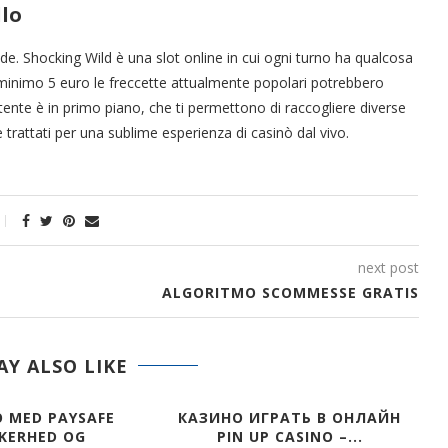
llo
nde. Shocking Wild è una slot online in cui ogni turno ha qualcosa
minimo 5 euro le freccette attualmente popolari potrebbero
utente è in primo piano, che ti permettono di raccogliere diverse
e trattati per una sublime esperienza di casinò dal vivo.
next post
ALGORITMO SCOMMESSE GRATIS
Y ALSO LIKE
O MED PAYSAFE
КАЗИНО ИГРАТЬ В ОНЛАЙН
KKERHED OG
PIN UP CASINO –...