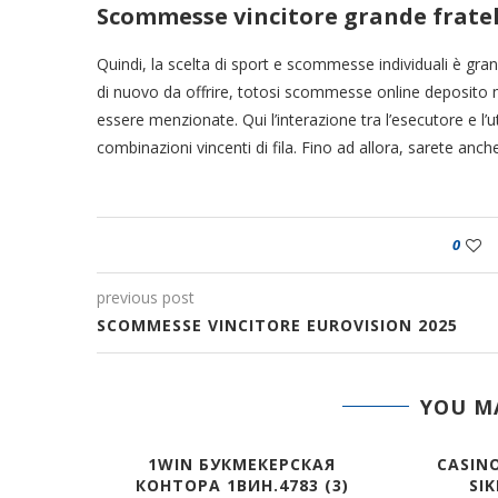
Scommesse vincitore grande frate
Quindi, la scelta di sport e scommesse individuali è gra
di nuovo da offrire, totosi scommesse online deposito 
essere menzionate. Qui l’interazione tra l’esecutore e l’
combinazioni vincenti di fila. Fino ad allora, sarete anch
0
previous post
SCOMMESSE VINCITORE EUROVISION 2025
YOU MA
ZINO N
1WIN БУКМЕКЕРСКАЯ
CASIN
LOT
КОНТОРА 1ВИН.4783 (3)
SI