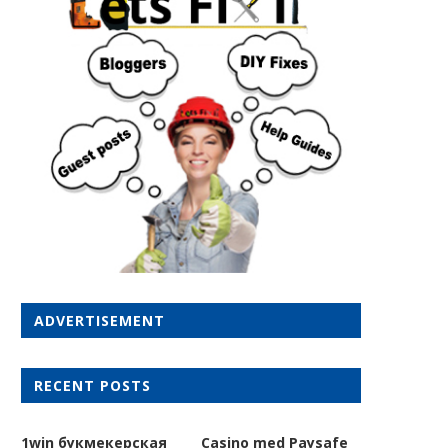
ADVERTISEMENT
RECENT POSTS
1win букмекерская
Casino med Paysafe