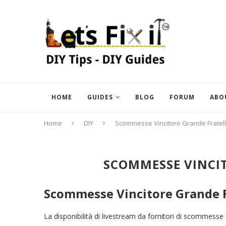
HOME
GUIDES
BLOG
FORUM
ABO
Home
DIY
Scommesse Vincitore Grande Fratel
SCOMMESSE VINCI
Scommesse Vincitore Grande F
La disponibilità di livestream da fornitori di scommess