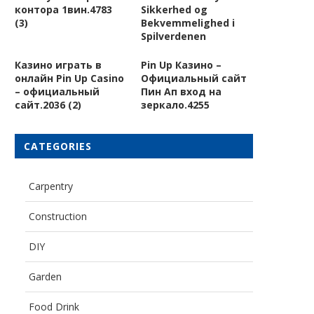
контора 1вин.4783
Sikkerhed og
(3)
Bekvemmelighed i
Spilverdenen
Казино играть в
Pin Up Казино –
онлайн Pin Up Casino
Официальный сайт
– официальный
Пин Ап вход на
сайт.2036 (2)
зеркало.4255
CATEGORIES
Carpentry
Construction
DIY
Garden
PIN UP КАЗИНО –
КАЗИНО ИГРАТЬ В ОНЛ
ОФИЦИАЛЬНЫЙ САЙТ ПИН
PIN UP CASINO –...
Food Drink