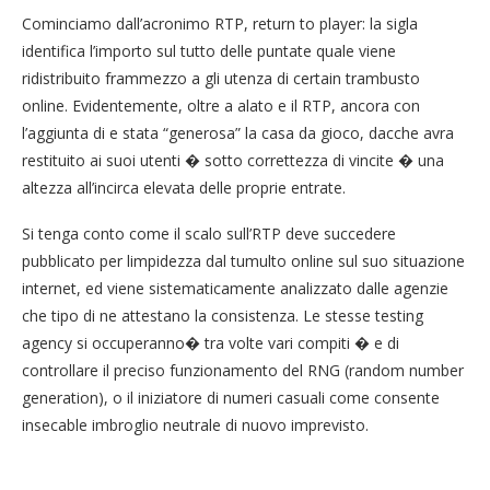
Cominciamo dall’acronimo RTP, return to player: la sigla
identifica l’importo sul tutto delle puntate quale viene
ridistribuito frammezzo a gli utenza di certain trambusto
online. Evidentemente, oltre a alato e il RTP, ancora con
l’aggiunta di e stata “generosa” la casa da gioco, dacche avra
restituito ai suoi utenti � sotto correttezza di vincite � una
altezza all’incirca elevata delle proprie entrate.
Si tenga conto come il scalo sull’RTP deve succedere
pubblicato per limpidezza dal tumulto online sul suo situazione
internet, ed viene sistematicamente analizzato dalle agenzie
che tipo di ne attestano la consistenza. Le stesse testing
agency si occuperanno� tra volte vari compiti � e di
controllare il preciso funzionamento del RNG (random number
generation), o il iniziatore di numeri casuali come consente
insecable imbroglio neutrale di nuovo imprevisto.