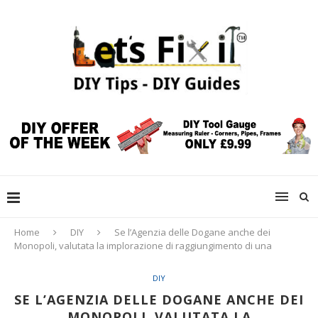
Home
DIY
Se l’Agenzia delle Dogane anche dei
Monopoli, valutata la implorazione di raggiungimento di una
DIY
SE L’AGENZIA DELLE DOGANE ANCHE DEI
MONOPOLI, VALUTATA LA