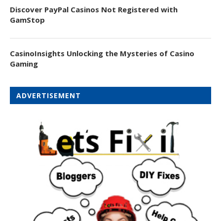
Discover PayPal Casinos Not Registered with
GamStop
CasinoInsights Unlocking the Mysteries of Casino
Gaming
ADVERTISEMENT