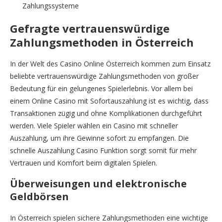
Zahlungssysteme
Gefragte vertrauenswürdige
Zahlungsmethoden in Österreich
In der Welt des Casino Online Österreich kommen zum Einsatz
beliebte vertrauenswürdige Zahlungsmethoden von großer
Bedeutung für ein gelungenes Spielerlebnis. Vor allem bei
einem Online Casino mit Sofortauszahlung ist es wichtig, dass
Transaktionen zügig und ohne Komplikationen durchgeführt
werden. Viele Spieler wählen ein Casino mit schneller
Auszahlung, um ihre Gewinne sofort zu empfangen. Die
schnelle Auszahlung Casino Funktion sorgt somit für mehr
Vertrauen und Komfort beim digitalen Spielen.
Überweisungen und elektronische
Geldbörsen
In Österreich spielen sichere Zahlungsmethoden eine wichtige