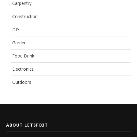
Carpentry
Construction
DIY
Garden
Food Drink
Electronics
Outdoors
ABOUT LETSFIXIT