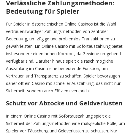
Verlässliche Zahlungsmethoden:
Bedeutung für Spieler
Für Spieler in österreichischen Online Casinos ist die Wahl
vertrauenswürdiger Zahlungsmethoden von zentraler
Bedeutung, um zügige und problemlos Transaktionen zu
gewährleisten. Ein Online Casino mit Sofortauszahlung bietet
insbesondere einen hohen Komfort, da Gewinne umgehend
verfügbar sind. Darüber hinaus spielt die rasch mögliche
Auszahlung im Casino eine bedeutende Funktion, um
Vertrauen und Transparenz zu schaffen. Spieler bevorzugen
daher oft ein Casino mit schneller Auszahlung, das nicht nur
Sicherheit, sondern auch Effizienz verspricht.
Schutz vor Abzocke und Geldverlusten
In einem Online Casino mit Sofortauszahlung spielt die
Sicherheit der Zahlungsmethoden eine maßgebliche Rolle, um
Spieler vor Täuschung und Geldverlusten zu schützen. Nur