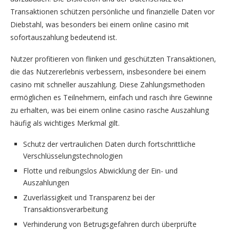
Transaktionen schützen persönliche und finanzielle Daten vor
Diebstahl, was besonders bei einem online casino mit
sofortauszahlung bedeutend ist.
Nutzer profitieren von flinken und geschützten Transaktionen,
die das Nutzererlebnis verbessern, insbesondere bei einem
casino mit schneller auszahlung. Diese Zahlungsmethoden
ermöglichen es Teilnehmern, einfach und rasch ihre Gewinne
zu erhalten, was bei einem online casino rasche Auszahlung
häufig als wichtiges Merkmal gilt.
Schutz der vertraulichen Daten durch fortschrittliche
Verschlüsselungstechnologien
Flotte und reibungslos Abwicklung der Ein- und
Auszahlungen
Zuverlässigkeit und Transparenz bei der
Transaktionsverarbeitung
Verhinderung von Betrugsgefahren durch überprüfte