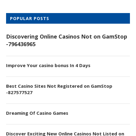
POPULAR POSTS
Discovering Online Casinos Not on GamStop
-796436965
Improve Your casino bonus In 4 Days
Best Casino Sites Not Registered on GamStop
-827577527
Dreaming Of Casino Games
Discover Exciting New Online Casinos Not Listed on