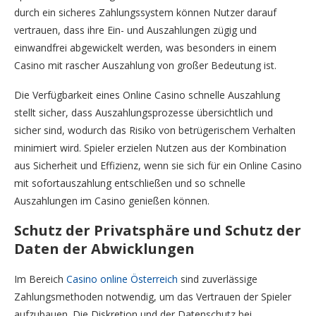
durch ein sicheres Zahlungssystem können Nutzer darauf
vertrauen, dass ihre Ein- und Auszahlungen zügig und
einwandfrei abgewickelt werden, was besonders in einem
Casino mit rascher Auszahlung von großer Bedeutung ist.
Die Verfügbarkeit eines Online Casino schnelle Auszahlung
stellt sicher, dass Auszahlungsprozesse übersichtlich und
sicher sind, wodurch das Risiko von betrügerischem Verhalten
minimiert wird. Spieler erzielen Nutzen aus der Kombination
aus Sicherheit und Effizienz, wenn sie sich für ein Online Casino
mit sofortauszahlung entschließen und so schnelle
Auszahlungen im Casino genießen können.
Schutz der Privatsphäre und Schutz der
Daten der Abwicklungen
Im Bereich
Casino online Österreich
sind zuverlässige
Zahlungsmethoden notwendig, um das Vertrauen der Spieler
aufzubauen. Die Diskretion und der Datenschutz bei