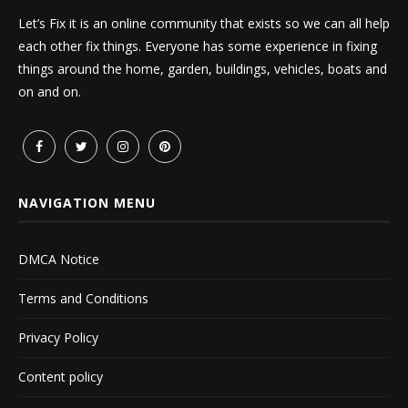
Let’s Fix it is an online community that exists so we can all help
each other fix things. Everyone has some experience in fixing
things around the home, garden, buildings, vehicles, boats and
on and on.
NAVIGATION MENU
DMCA Notice
Terms and Conditions
Privacy Policy
Content policy