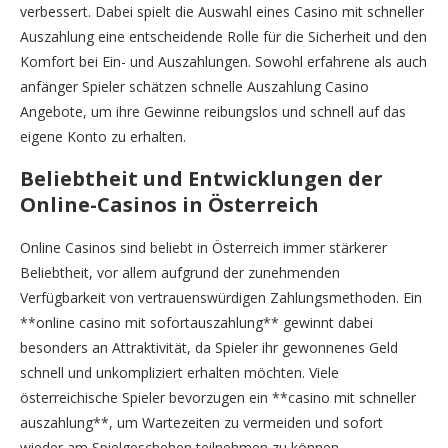
verbessert. Dabei spielt die Auswahl eines Casino mit schneller
Auszahlung eine entscheidende Rolle für die Sicherheit und den
Komfort bei Ein- und Auszahlungen. Sowohl erfahrene als auch
anfänger Spieler schätzen schnelle Auszahlung Casino
Angebote, um ihre Gewinne reibungslos und schnell auf das
eigene Konto zu erhalten.
Beliebtheit und Entwicklungen der
Online-Casinos in Österreich
Online Casinos sind beliebt in Österreich immer stärkerer
Beliebtheit, vor allem aufgrund der zunehmenden
Verfügbarkeit von vertrauenswürdigen Zahlungsmethoden. Ein
**online casino mit sofortauszahlung** gewinnt dabei
besonders an Attraktivität, da Spieler ihr gewonnenes Geld
schnell und unkompliziert erhalten möchten. Viele
österreichische Spieler bevorzugen ein **casino mit schneller
auszahlung**, um Wartezeiten zu vermeiden und sofort
wieder am Spielgeschehen teilnehmen zu können.