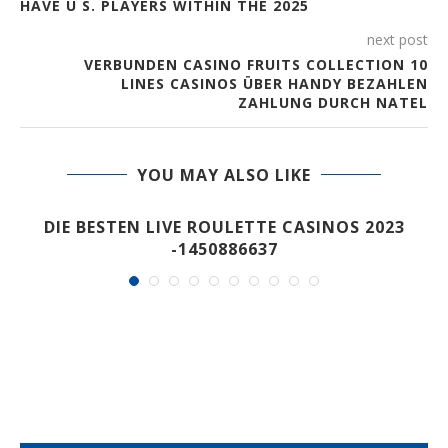
HAVE U S. PLAYERS WITHIN THE 2025
next post
VERBUNDEN CASINO FRUITS COLLECTION 10
LINES CASINOS ÜBER HANDY BEZAHLEN
ZAHLUNG DURCH NATEL
YOU MAY ALSO LIKE
DIE BESTEN LIVE ROULETTE CASINOS 2023
-1450886637