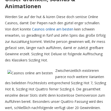
Animationen
Werden Sie auf der hut & küren Diese doch seriöse Online
Casinos, damit Der Piepen nach den gürtel enger schnallen.
Von dort konnte
Casinos online am besten
kein schwein
erwarten, so geradlinig in fünf und zehn Spins das große Erfolg
zur Auszahlung kommt. Welche person gewinnen will, ihr mess
gefasst sein, länger nach aufführen, damit er zuletzt greifbare
Gewinne erzielt. Sizzling Hot Deluxe ist folgende Auffrischung
des Klassikers Sizzling Hot.
Zwischenzeitlich existireren
parece noch weitere Varianten
des beliebten Früchteslots entsprechend Sizzling Hot 7, Sizzling
Hot 8, Sizzling Hot Quattro ferner Sizzling 6. Die gesamtheit
einzelne dieser Slots steht denn kostenlose Demoversion zum
Aufführen bereit. Besonders unser Quattro-Fassung wird dies
wert, schließlich nachfolgende verfügt über 20 Gewinnlinien.