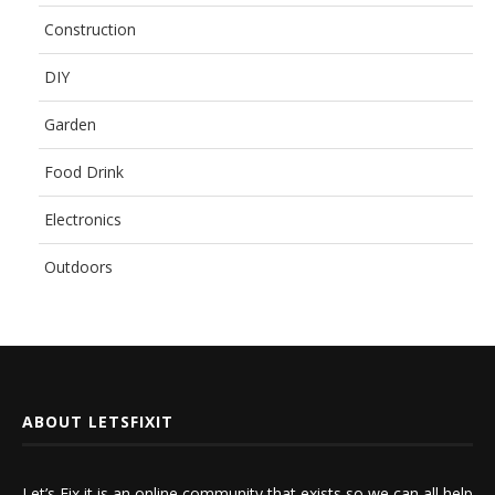
Construction
DIY
Garden
Food Drink
Electronics
Outdoors
ABOUT LETSFIXIT
Let’s Fix it is an online community that exists so we can all help