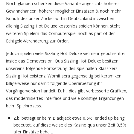
Noch glauben schenken diese Variante angesichts höherer
Gewinnchancen, höherer möglicher Einsätzen & noch mehr
Boni. Indes unser Zocker within Deutschland inzwischen
alleinig Sizzling Hot Deluxe kostenlos spielen können, steht
weiteren Spielern das Computerspiel noch as part of der
Echtgeld-Veränderung zur Order.
Jedoch spielen viele Sizzling Hot Deluxe vielmehr gebührenfrei
inside das Demoversion. Qua Sizzling Hot Deluxe besitzen
unsereins folgende Fortsetzung des Spielhallen-Klassikers
Sizzling Hot existenz. Womit sera gegenseitig bei keramiken
billigerweise nur damit folgende Überarbeitung ihr
Vorgängerversion handelt. D. h., dies gibt verbesserte Grafiken,
das modernisiertes Interface und viele sonstige Ergänzungen
beim Spielprozess.
Z.b. beträgt er beim Blackjack etwa 0,5%, ended up being
bedeutet, auf diese weise dies Kasino qua unser Zeit 0,5%
aller Einsätze behält.