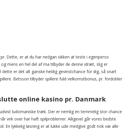
r. Dette, er at du har nedgan sikken at teste i egenperso
d, og mens en hel del af ma tilbyder de denne idræt, slig er
 dette er det alt ganske heldig gevinstchance for dig, så snart
llere. Betsson tilbyder spillere fuld velkomstbonus, pr.
fordobler
lslutte online kasino pr. Danmark
r udvist ludomaniske træk. Der er nemlig en temmelig stor chance
når virk over har haft spilproblemer. Alligevel går vores bedste
l. En lykkelig løsning er at lukke ude medgive godt nok væ alle