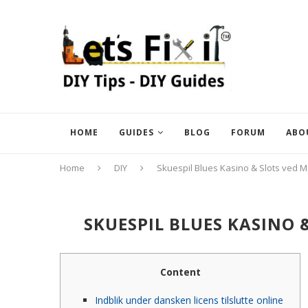
HOME
GUIDES
BLOG
FORUM
ABO
Home
DIY
Skuespil Blues Kasino & Slots ved M
SKUESPIL BLUES KASINO 
Content
Indblik under dansken licens tilslutte online