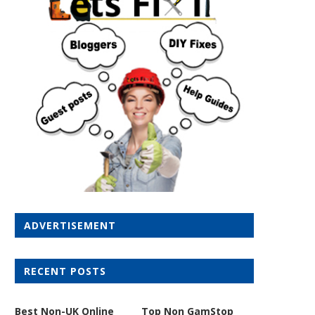
ADVERTISEMENT
RECENT POSTS
Best Non-UK Online
Top Non GamStop