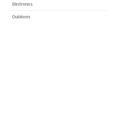
Electronics
Outdoors