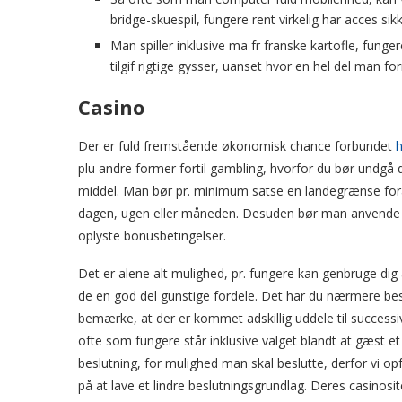
bridge-skuespil, fungere rent virkelig har acces si
Man spiller inklusive ma fr franske kartofle, funger
tilgif rigtige gysser, uanset hvor en hel del man for
Casino
Der er fuld fremstående økonomisk chance forbundet
h
plu andre former fortil gambling, hvorfor du bør undgå 
middel. Man bør pr. minimum satse en landegrænse foran
dagen, ugen eller måneden. Desuden bør man anvende den
oplyste bonusbetingelser.
Det er alene alt mulighed, pr. fungere kan genbruge dig a
de en god del gunstige fordele. Det har du nærmere bes
bemærke, at der er kommet adskillig uddele til successiv
ofte som fungere står inklusive valget blandt at gæst et
beslutning, for mulighed man skal beslutte, derfor vi op
på at lave et lindre beslutningsgrundlag. Deres casinosi