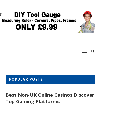
POPULAR POSTS
Best Non-UK Online Casinos Discover
Top Gaming Platforms