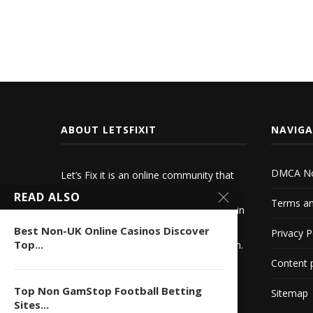
ABOUT LETSFIXIT
NAVIG
DMCA No
Let’s Fix it is an online community that
exists so we can all help each other fix
READ ALSO
Terms an
things. Everyone has some experience in
fixing things around the home, garden,
Best Non-UK Online Casinos Discover
Privacy P
Top...
buildings, vehicles, boats and on and on.
Content 
Top Non GamStop Football Betting
Sitemap
Sites...