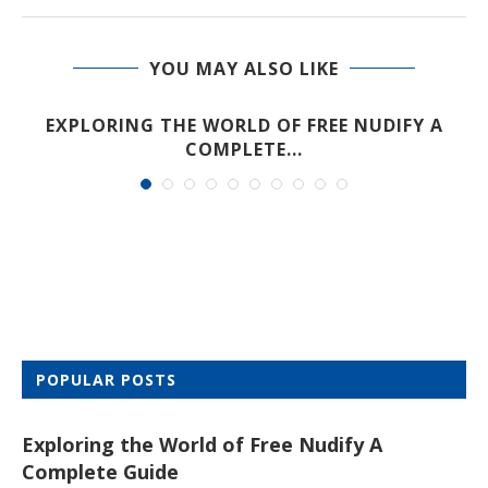
YOU MAY ALSO LIKE
R
EXPLORING THE WORLD OF FREE NUDIFY A
COMPLETE...
POPULAR POSTS
Exploring the World of Free Nudify A
Complete Guide