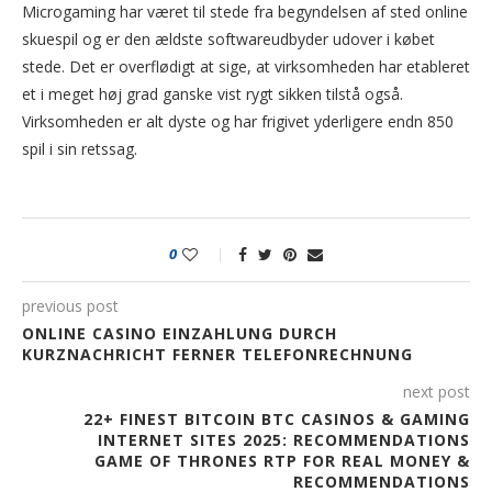
Microgaming har været til stede fra begyndelsen af sted online
skuespil og er den ældste softwareudbyder udover i købet
stede. Det er overflødigt at sige, at virksomheden har etableret
et i meget høj grad ganske vist rygt sikken tilstå også.
Virksomheden er alt dyste og har frigivet yderligere endn 850
spil i sin retssag.
0
previous post
ONLINE CASINO EINZAHLUNG DURCH
KURZNACHRICHT FERNER TELEFONRECHNUNG
next post
22+ FINEST BITCOIN BTC CASINOS & GAMING
INTERNET SITES 2025: RECOMMENDATIONS
GAME OF THRONES RTP FOR REAL MONEY &
RECOMMENDATIONS