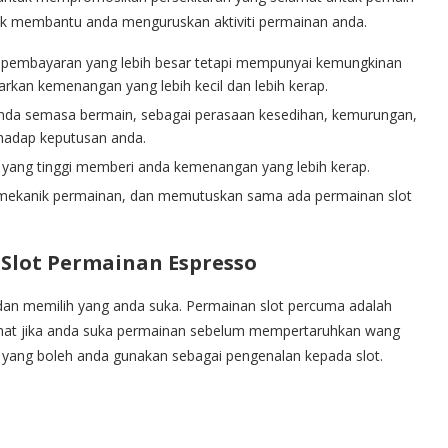
uk membantu anda menguruskan aktiviti permainan anda.
k pembayaran yang lebih besar tetapi mempunyai kemungkinan
rkan kemenangan yang lebih kecil dan lebih kerap.
anda semasa bermain, sebagai perasaan kesedihan, kemurungan,
hadap keputusan anda.
 yang tinggi memberi anda kemenangan yang lebih kerap.
mi mekanik permainan, dan memutuskan sama ada permainan slot
Slot Permainan Espresso
an memilih yang anda suka. Permainan slot percuma adalah
hat jika anda suka permainan sebelum mempertaruhkan wang
 yang boleh anda gunakan sebagai pengenalan kepada slot.