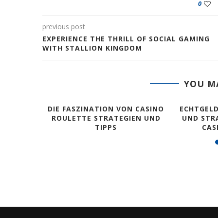
0
previous post
EXPERIENCE THE THRILL OF SOCIAL GAMING
WITH STALLION KINGDOM
YOU MA
CASINOS
DIE FASZINATION VON CASINO
ECHTGELD
D WITH
ROULETTE STRATEGIEN UND
UND STR
TIPPS
CAS