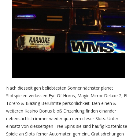
Nach diesseitigen beliebtesten Sonnennächster planet
Slotspielen verlassen Eye Of Horus, Magic Mirror Deluxe 2, El
Torero & Blazing Berühmte persönlichkeit. Den einen &
weiteren Kasino Bonus bloß Einzahlung finden einander
nebensächlich immer wieder qua dem dieser Slots. Unter
einsatz von diesseitigen Free Spins sie sind häufig kostenlose
Spiele an Slots ferner Automaten gemeint. Gratisdrehungen