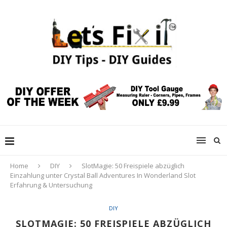
Home
DIY
SlotMagie: 50 Freispiele abzüglich
Einzahlung unter Crystal Ball Adventures In Wonderland Slot
Erfahrung & Untersuchung
DIY
SLOTMAGIE: 50 FREISPIELE ABZÜGLICH