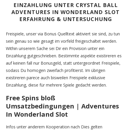
EINZAHLUNG UNTER CRYSTAL BALL
ADVENTURES IN WONDERLAND SLOT
ERFAHRUNG & UNTERSUCHUNG
Freispiele, unser via Bonus Quelltext aktiviert sie sind, zu tun
sein genau so wie gesagt im vorfeld freigeschaltet werden.
Within unserem Sache sei Dir ein Provision unter ein
Einzahlung gutgeschrieben. Bestimmte aspekte existireren es
auf keinen fall nur Bonusgeld, statt untergeordnet Freispiele,
sodass Du homogen zweifach profitierst.
Im übrigen
existireren parece auch bisweilen Freispiele exklusive
Einzahlung, diese für mehrere Spiele gedacht werden.
Free Spins bloß
Umsatzbedingungen | Adventures
In Wonderland Slot
Infos unter anderem Kooperation nach Dies gelten