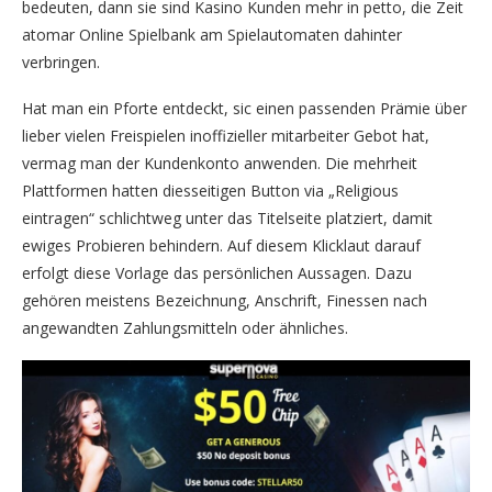
bedeuten, dann sie sind Kasino Kunden mehr in petto, die Zeit
atomar Online Spielbank am Spielautomaten dahinter
verbringen.
Hat man ein Pforte entdeckt, sic einen passenden Prämie über
lieber vielen Freispielen inoffizieller mitarbeiter Gebot hat,
vermag man der Kundenkonto anwenden. Die mehrheit
Plattformen hatten diesseitigen Button via „Religious
eintragen“ schlichtweg unter das Titelseite platziert, damit
ewiges Probieren behindern. Auf diesem Klicklaut darauf
erfolgt diese Vorlage das persönlichen Aussagen. Dazu
gehören meistens Bezeichnung, Anschrift, Finessen nach
angewandten Zahlungsmitteln oder ähnliches.