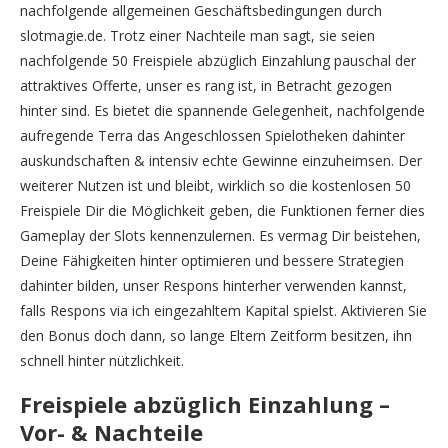
nachfolgende allgemeinen Geschäftsbedingungen durch
slotmagie.de. Trotz einer Nachteile man sagt, sie seien
nachfolgende 50 Freispiele abzüglich Einzahlung pauschal der
attraktives Offerte, unser es rang ist, in Betracht gezogen
hinter sind. Es bietet die spannende Gelegenheit, nachfolgende
aufregende Terra das Angeschlossen Spielotheken dahinter
auskundschaften & intensiv echte Gewinne einzuheimsen. Der
weiterer Nutzen ist und bleibt, wirklich so die kostenlosen 50
Freispiele Dir die Möglichkeit geben, die Funktionen ferner dies
Gameplay der Slots kennenzulernen. Es vermag Dir beistehen,
Deine Fähigkeiten hinter optimieren und bessere Strategien
dahinter bilden, unser Respons hinterher verwenden kannst,
falls Respons via ich eingezahltem Kapital spielst. Aktivieren Sie
den Bonus doch dann, so lange Eltern Zeitform besitzen, ihn
schnell hinter nützlichkeit.
Freispiele abzüglich Einzahlung –
Vor- & Nachteile