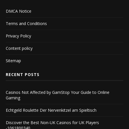
DMCA Notice
Terms and Conditions
Privacy Policy
Content policy
Sitemap
RECENT POSTS
Casinos Not Affected by GamStop Your Guide to Online
Gaming
Echtgeld Roulette Der Nervenkitzel am Spieltisch
Discover the Best Non-UK Casinos for UK Players
-1061800340