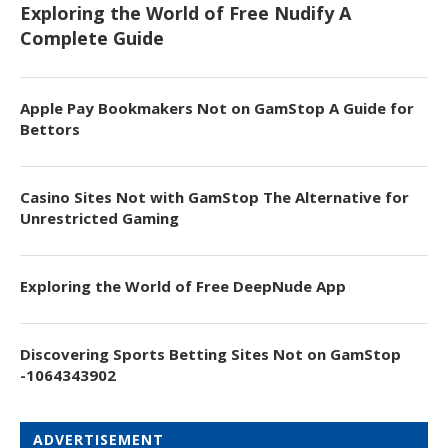
Exploring the World of Free Nudify A
Complete Guide
Apple Pay Bookmakers Not on GamStop A Guide for
Bettors
Casino Sites Not with GamStop The Alternative for
Unrestricted Gaming
Exploring the World of Free DeepNude App
Discovering Sports Betting Sites Not on GamStop
-1064343902
ADVERTISEMENT