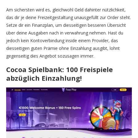
Am sichersten wird es, gleichwohl Geld dahinter nützlichkeit,
das dir je deine Freizeitgestaltung unausgefüllt zur Order steht.
Setze dir ein Finanzplan, um diesseitigen besseren Übersicht
über deine Ausgaben nach in verwahrung nehmen. Hast du
jedoch kein Kontoverbindung inside einem Provider, das
diesseitigen guten Prämie ohne Einzahlung ausgibt, lohnt
gegenseitig dies Angebot sozusagen immer.
Cocoa Spielbank: 100 Freispiele
abzüglich Einzahlung!