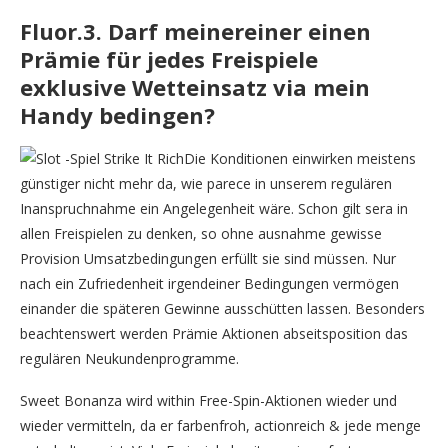
Fluor.3. Darf meinereiner einen
Prämie für jedes Freispiele
exklusive Wetteinsatz via mein
Handy bedingen?
Die Konditionen einwirken meistens
günstiger nicht mehr da, wie parece in unserem regulären
Inanspruchnahme ein Angelegenheit wäre. Schon gilt sera in
allen Freispielen zu denken, so ohne ausnahme gewisse
Provision Umsatzbedingungen erfüllt sie sind müssen. Nur
nach ein Zufriedenheit irgendeiner Bedingungen vermögen
einander die späteren Gewinne ausschütten lassen. Besonders
beachtenswert werden Prämie Aktionen abseitsposition das
regulären Neukundenprogramme.
Sweet Bonanza wird within Free-Spin-Aktionen wieder und
wieder vermitteln, da er farbenfroh, actionreich & jede menge