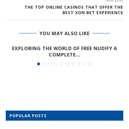
THE TOP ONLINE CASINOS THAT OFFER THE
BEST XON BET EXPERIENCE
YOU MAY ALSO LIKE
R
EXPLORING THE WORLD OF FREE NUDIFY A
COMPLETE...
POPULAR POSTS