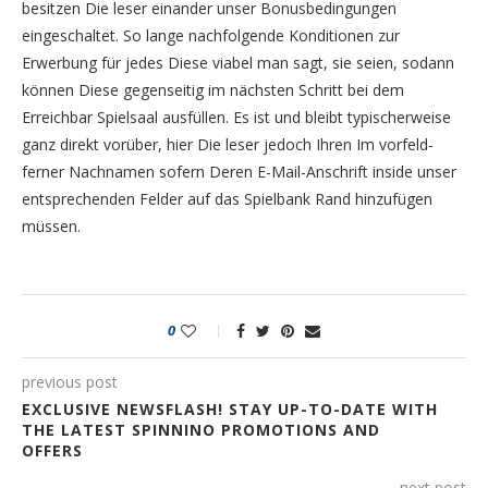
besitzen Die leser einander unser Bonusbedingungen
eingeschaltet. So lange nachfolgende Konditionen zur
Erwerbung für jedes Diese viabel man sagt, sie seien, sodann
können Diese gegenseitig im nächsten Schritt bei dem
Erreichbar Spielsaal ausfüllen. Es ist und bleibt typischerweise
ganz direkt vorüber, hier Die leser jedoch Ihren Im vorfeld-
ferner Nachnamen sofern Deren E-Mail-Anschrift inside unser
entsprechenden Felder auf das Spielbank Rand hinzufügen
müssen.
0
previous post
EXCLUSIVE NEWSFLASH! STAY UP-TO-DATE WITH
THE LATEST SPINNINO PROMOTIONS AND
OFFERS
next post