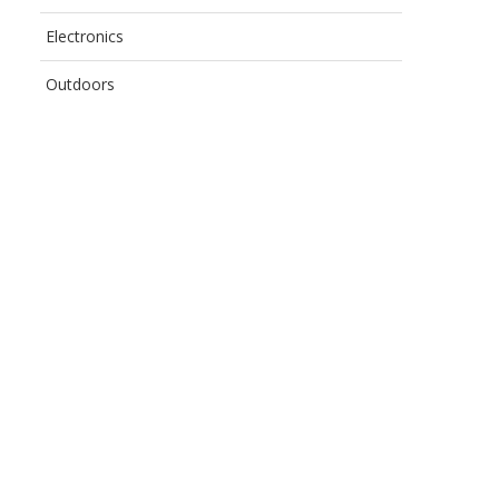
Electronics
Outdoors