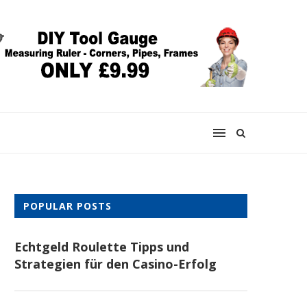
POPULAR POSTS
Echtgeld Roulette Tipps und
Strategien für den Casino-Erfolg