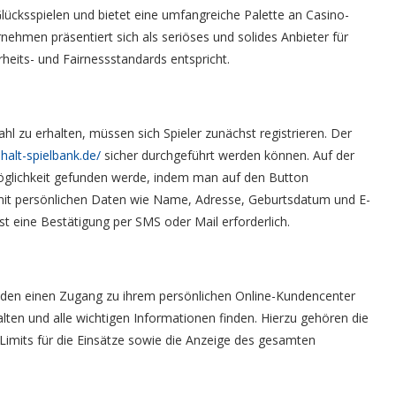
Glücksspielen und bietet eine umfangreiche Palette an Casino-
hmen präsentiert sich als seriöses und solides Anbieter für
heits- und Fairnessstandards entspricht.
 zu erhalten, müssen sich Spieler zunächst registrieren. Der
halt-spielbank.de/
sicher durchgeführt werden können. Auf der
möglichkeit gefunden werde, indem man auf den Button
r mit persönlichen Daten wie Name, Adresse, Geburtsdatum und E-
t eine Bestätigung per SMS oder Mail erforderlich.
nden einen Zugang zu ihrem persönlichen Online-Kundencenter
lten und alle wichtigen Informationen finden. Hierzu gehören die
Limits für die Einsätze sowie die Anzeige des gesamten