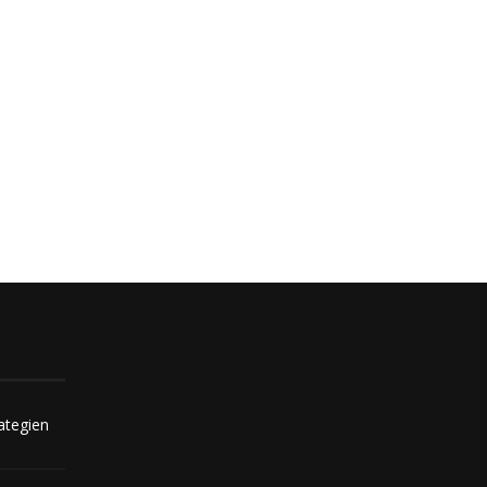
DESCUBRA O NOVO CASINO
DESCUBRA O MUNDO D
ONLINE EM PORTUGAL
CASINO ONLINE NOV
JOGOS,...
-1330025230
ategien