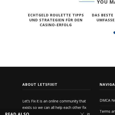
YOU MA
EST UK
ECHTGELD ROULETTE TIPPS
DAS BESTE 
OT ON...
UND STRATEGIEN FÜR DEN
UMFASSE
CASINO-ERFOLG
ABOUT LETSFIXIT
NAVIG
DMCA No
Let’s Fix it is an online community that
exists so we can all help each other fix
Terms an
READ ALSO
things. Everyone has some experience in