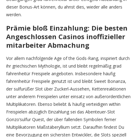
dieser Bonus-Art können, du ahnst dies, wieder alle anders
werden.
Prämie bloß Einzahlung: Die besten
Angeschlossen Casinos inoffizieller
mitarbeiter Abmachung
Vor allem nachfolgende Age of the Gods-Rang, inspiriert durch
ihr griechischen Mythologie, ist und bleibt regelmäßig grad
fahrenheitür Freispiele angeboten. Insbesondere häufig
fahrenheitür Freispiele genutzt ist und bleibt Sweet Bonanza,
der sulfurüßer Slot über Zuckerl-Aussehen, Kettenreaktionen
unter anderem Freispielen unter einsatz von außerordentlichen
Multiplikatoren. Ebenso beliebt & häufig verteidigen within
Freispielen abzüglich Einzahlung sei das Abenteuer-Slot
Gonzo’sulfur Quest, der über fallenden Symbolen ferner
Multiplikatoren Maßstäberyllium setzt. Daraufhin findest Du
eine Bevorzugung ein sichersten Entwickler, die Slots speziell