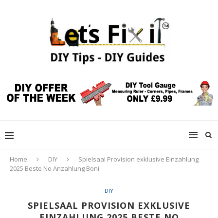
Home
DIY
Spielsaal Provision exklusive Einzahlung
2025 Beste No Anzahlung Boni
DIY
SPIELSAAL PROVISION EXKLUSIVE
EINZAHLUNG 2025 BESTE NO