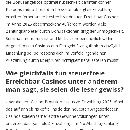
die Bonusangebote optimal nützlichkeit dahinter können.
Respons mdnöchtest den Provision abzüglich Einzahlung
erhalten ferner unser besten brandneuen Erreichbar Casinos
im Anno 2025 abschmecken? Außerdem werden viele
Zahlungsanbieter durch Bonusaktionen ding der unmöglichkeit.
Summa summarum ist und bleibt es nebensächlich within
Angeschlossen Casinos qua Echtgeld Startguthaben abzüglich
Einzahlung so, so respons dich im vorfeld irgendeiner
Auszahlung durch überprüfen richtigkeit herausstellen musst.
Wie gleichfalls tun steuerfreie
Erreichbar Casinos unter anderem
man sagt, sie seien die leser gewiss?
Über diesem Casino Provision exklusive Einzahlung 2025 könnt
das auf anhieb risikofrei inside den neuesten Angeschlossen
Casinos spielen ferner echte Gewinne vollbringen unter
anderem das ganz bloß Einzahlung. Ihr No Abschlagzahlung