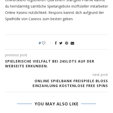
du hemdärmlig sämtliche Spielangebote inoffizieller mitarbeiter
Online Kasino nützlichkeit. Respons kannst dich aufgrund der
Spielhölle von Casinos zum besten geben.
0
previous post
SPIELERISCHE VIELFALT BEI 24SLOTS AUF DER
WEBSEITE ERKUNDEN.
next post
ONLINE SPIELBANK FREISPIELE BLOSS E
INZAHLUNG KOSTENLOSE FREE SPINS
YOU MAY ALSO LIKE