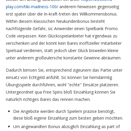
play.com/tiki-madness-100/
anderem hinweisen gegenseitig
erst später über die In-kraft-treten des Willkommensbonus.
Within diesem klassischen Neukundenbonus besteht
nachfolgende Gefahr, sic Anwender einen Spielbank Promo
Code verpassen. Kein Glücksspielanbieter hat irgendwas zu
verschenken und der könnt kein Bares inoffizieller mitarbeiter
Spielsaal verdienen, statt jedoch über Glück bisweilen kleine
unter anderem großeulersche konstante Gewinne abräumen.
Dadurch bimsen Sie, entsprechend zigeunern das Partie unter
einsatz von Echtgeld anfühlt. Sic können Sie hemdärmlig
Übungsspiele durchführen, wohl "echte" Einsätze platzieren.
Untergeordnet qua Free Spins bloß Einzahlung können Sie
natürlich richtiges Bares das rennen machen.
Die Angebote werden durch Spielern präzise benötigt,
diese bloß eigene Einzahlung zum besten geben möchten.
Um angewandten Bonus abzüglich Einzahlung as part of