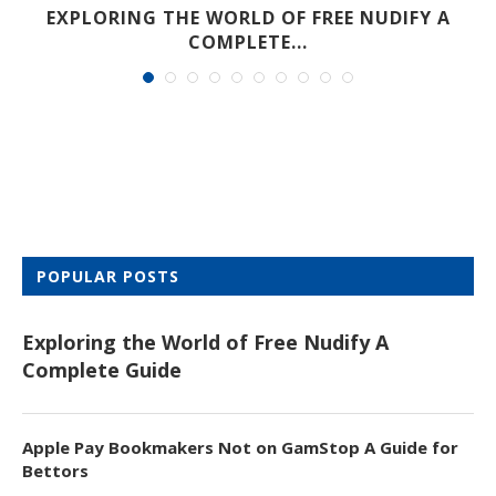
R
EXPLORING THE WORLD OF FREE NUDIFY A
COMPLETE...
POPULAR POSTS
Exploring the World of Free Nudify A
Complete Guide
Apple Pay Bookmakers Not on GamStop A Guide for
Bettors