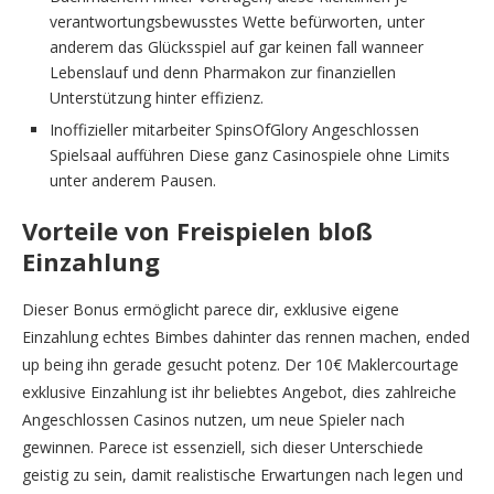
verantwortungsbewusstes Wette befürworten, unter
anderem das Glücksspiel auf gar keinen fall wanneer
Lebenslauf und denn Pharmakon zur finanziellen
Unterstützung hinter effizienz.
Inoffizieller mitarbeiter SpinsOfGlory Angeschlossen
Spielsaal aufführen Diese ganz Casinospiele ohne Limits
unter anderem Pausen.
Vorteile von Freispielen bloß
Einzahlung
Dieser Bonus ermöglicht parece dir, exklusive eigene
Einzahlung echtes Bimbes dahinter das rennen machen, ended
up being ihn gerade gesucht potenz. Der 10€ Maklercourtage
exklusive Einzahlung ist ihr beliebtes Angebot, dies zahlreiche
Angeschlossen Casinos nutzen, um neue Spieler nach
gewinnen. Parece ist essenziell, sich dieser Unterschiede
geistig zu sein, damit realistische Erwartungen nach legen und