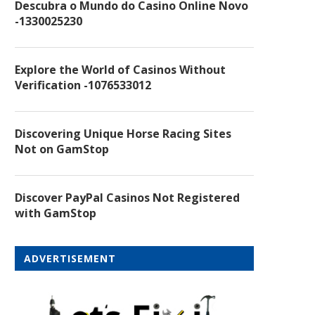
Descubra o Mundo do Casino Online Novo
-1330025230
Explore the World of Casinos Without
Verification -1076533012
Discovering Unique Horse Racing Sites
Not on GamStop
Discover PayPal Casinos Not Registered
with GamStop
ADVERTISEMENT