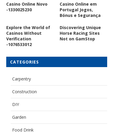
Casino Online Novo
Casino Online em
-1330025230
Portugal Jogos,
Bónus e Segurança
Explore the World of
Discovering Unique
Casinos Without
Horse Racing Sites
Verification
Not on GamStop
-1076533012
CATEGORIES
Carpentry
Construction
DIY
Garden
Food Drink