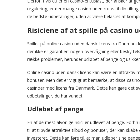
Derfor, hvis du er en casino-entusiast, der ønsker at g
regulering, er der mange casino uden rofus til din tilb
de bedste udbetalinger, uden at være belastet af kompli
Risiciene af at spille på casino
Spillet på online casino uden dansk licens fra Danmark k
der ikke er garantiert nogen overvågning eller beskyttel
række problemer, herunder udløbet af penge og usikke
Online casino uden dansk licens kan være en attraktiv mu
bonuser. Men det er vigtigt at bemærke, at disse casin
casinoer med licens fra Danmark. Dette kan gøre det sv
udbetalinger, du har vundet.
Udløbet af penge
En af de mest alvorlige risici er udløvet af penge. Forbr
til at tilbyde attraktive tilbud og bonuser, der kan ska
investeret. Dette kan føre til, at man udløber sine penge