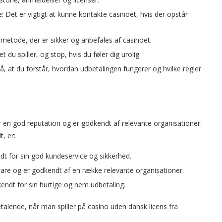
: Det er vigtigt at kunne kontakte casinoet, hvis der opstår
metode, der er sikker og anbefales af casinoet.
u spiller, og stop, hvis du føler dig urolig.
å, at du forstår, hvordan udbetalingen fungerer og hvilke regler
r en god reputation og er godkendt af relevante organisationer.
, er:
ndt for sin god kundeservice og sikkerhed.
re og er godkendt af en række relevante organisationer.
endt for sin hurtige og nem udbetaling.
talende, når man spiller på casino uden dansk licens fra