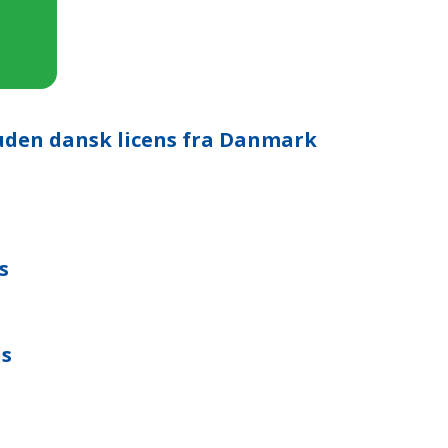
o uden dansk licens fra Danmark
s
us