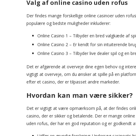
Valg af online casino uden rofus
Der findes mange forskellige online casinoer uden rofus,
populære og bedste muligheder inkluderer:
Online Casino 1 – Tilbyder en bred valgkæde af spi
Online Casino 2 – Er kendt for sin intuiterende br
Online Casino 3 – Tilbyder live dealer spil og en br
Det er afgørende at overveje dine egen behov og intere
vigtigt at overveje, om du ønsker at spille på en platfo
efter et casino, der er tilpasset andre markeder.
Hvordan kan man være sikker?
Det er vigtigt at være opmærksom på, at der findes onl
casino, der er sikker og betalende. Der er mange onlin
uden rofus, der har en god reputation og er godkendt af
Udfør en grundig forskning: Undersøg casinoets his