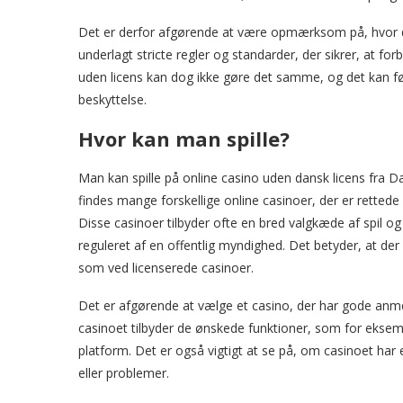
Det er derfor afgørende at være opmærksom på, hvor du
underlagt stricte regler og standarder, der sikrer, at f
uden licens kan dog ikke gøre det samme, og det kan før
beskyttelse.
Hvor kan man spille?
Man kan spille på online casino uden dansk licens fra 
findes mange forskellige online casinoer, der er rette
Disse casinoer tilbyder ofte en bred valgkæde af spil og 
reguleret af en offentlig myndighed. Det betyder, at der
som ved licenserede casinoer.
Det er afgørende at vælge et casino, der har gode anm
casinoet tilbyder de ønskede funktioner, som for eksempe
platform. Det er også vigtigt at se på, om casinoet ha
eller problemer.