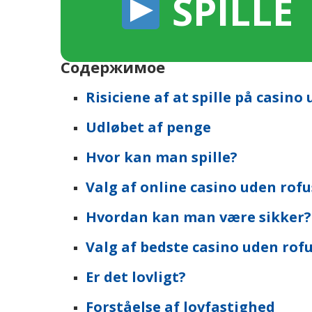
SPILLE
Содержимое
Risiciene af at spille på casin
Udløbet af penge
Hvor kan man spille?
Valg af online casino uden rofu
Hvordan kan man være sikker?
Valg af bedste casino uden rof
Er det lovligt?
Forståelse af lovfastighed