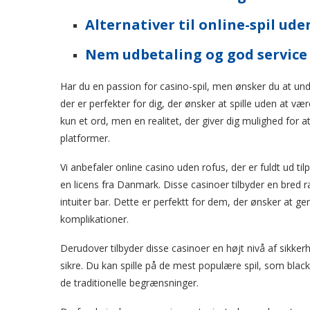
Alternativer til online-spil ude
Nem udbetaling og god service
Har du en passion for casino-spil, men ønsker du at un
der er perfekter for dig, der ønsker at spille uden at v
kun et ord, men en realitet, der giver dig mulighed for a
platformer.
Vi anbefaler online casino uden rofus, der er fuldt ud
en licens fra Danmark. Disse casinoer tilbyder en bred 
intuiter bar. Dette er perfektt for dem, der ønsker at g
komplikationer.
Derudover tilbyder disse casinoer en højt nivå af sikker
sikre. Du kan spille på de mest populære spil, som black
de traditionelle begrænsninger.