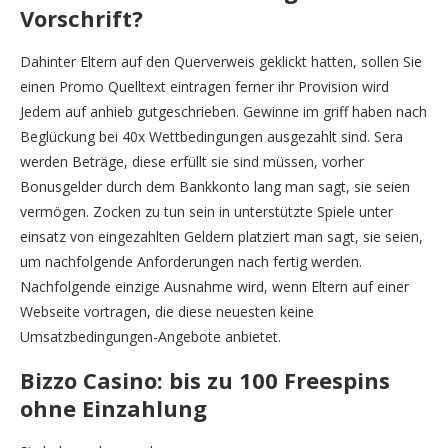
Vorschrift?
Dahinter Eltern auf den Querverweis geklickt hatten, sollen Sie
einen Promo Quelltext eintragen ferner ihr Provision wird
Jedem auf anhieb gutgeschrieben. Gewinne im griff haben nach
Beglückung bei 40x Wettbedingungen ausgezahlt sind. Sera
werden Beträge, diese erfüllt sie sind müssen, vorher
Bonusgelder durch dem Bankkonto lang man sagt, sie seien
vermögen. Zocken zu tun sein in unterstützte Spiele unter
einsatz von eingezahlten Geldern platziert man sagt, sie seien,
um nachfolgende Anforderungen nach fertig werden.
Nachfolgende einzige Ausnahme wird, wenn Eltern auf einer
Webseite vortragen, die diese neuesten keine
Umsatzbedingungen-Angebote anbietet.
Bizzo Casino: bis zu 100 Freespins
ohne Einzahlung