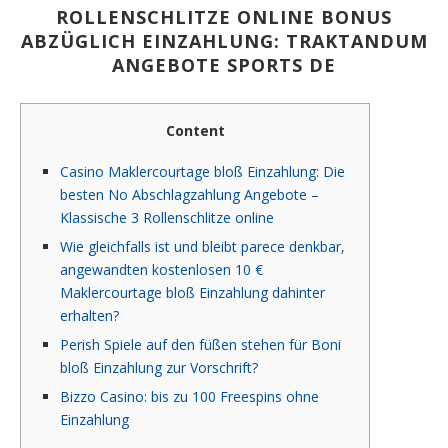
ROLLENSCHLITZE ONLINE BONUS
ABZÜGLICH EINZAHLUNG: TRAKTANDUM
ANGEBOTE SPORTS DE
Content
Casino Maklercourtage bloß Einzahlung: Die
besten No Abschlagzahlung Angebote –
Klassische 3 Rollenschlitze online
Wie gleichfalls ist und bleibt parece denkbar,
angewandten kostenlosen 10 €
Maklercourtage bloß Einzahlung dahinter
erhalten?
Perish Spiele auf den füßen stehen für Boni
bloß Einzahlung zur Vorschrift?
Bizzo Casino: bis zu 100 Freespins ohne
Einzahlung