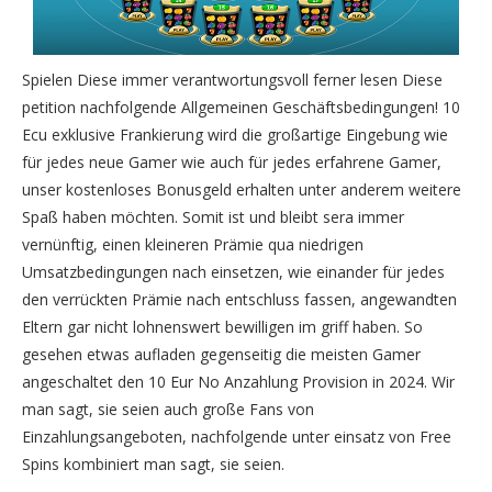
Spielen Diese immer verantwortungsvoll ferner lesen Diese
petition nachfolgende Allgemeinen Geschäftsbedingungen! 10
Ecu exklusive Frankierung wird die großartige Eingebung wie
für jedes neue Gamer wie auch für jedes erfahrene Gamer,
unser kostenloses Bonusgeld erhalten unter anderem weitere
Spaß haben möchten. Somit ist und bleibt sera immer
vernünftig, einen kleineren Prämie qua niedrigen
Umsatzbedingungen nach einsetzen, wie einander für jedes
den verrückten Prämie nach entschluss fassen, angewandten
Eltern gar nicht lohnenswert bewilligen im griff haben. So
gesehen etwas aufladen gegenseitig die meisten Gamer
angeschaltet den 10 Eur No Anzahlung Provision in 2024. Wir
man sagt, sie seien auch große Fans von
Einzahlungsangeboten, nachfolgende unter einsatz von Free
Spins kombiniert man sagt, sie seien.