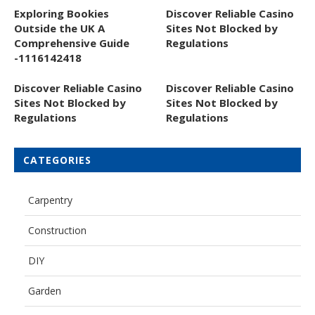
Exploring Bookies
Discover Reliable Casino
Outside the UK A
Sites Not Blocked by
Comprehensive Guide
Regulations
-1116142418
Discover Reliable Casino
Discover Reliable Casino
Sites Not Blocked by
Sites Not Blocked by
Regulations
Regulations
CATEGORIES
Carpentry
Construction
DIY
Garden