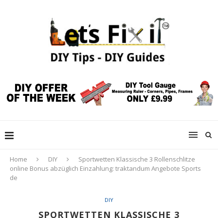
Home
DIY
Sportwetten Klassische 3 Rollenschlitze
online Bonus abzüglich Einzahlung: traktandum Angebote Sports
de
DIY
SPORTWETTEN KLASSISCHE 3