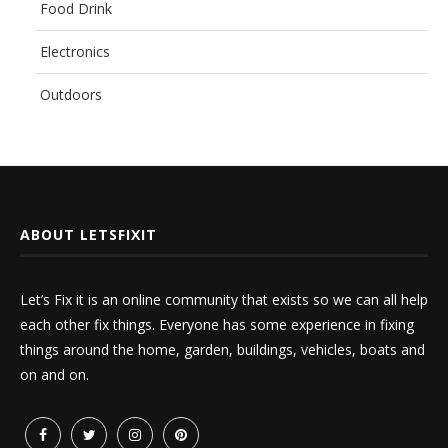
Food Drink
Electronics
Outdoors
ABOUT LETSFIXIT
Let’s Fix it is an online community that exists so we can all help
each other fix things. Everyone has some experience in fixing
things around the home, garden, buildings, vehicles, boats and
on and on.