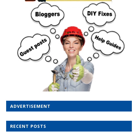
ADVERTISEMENT
RECENT POSTS