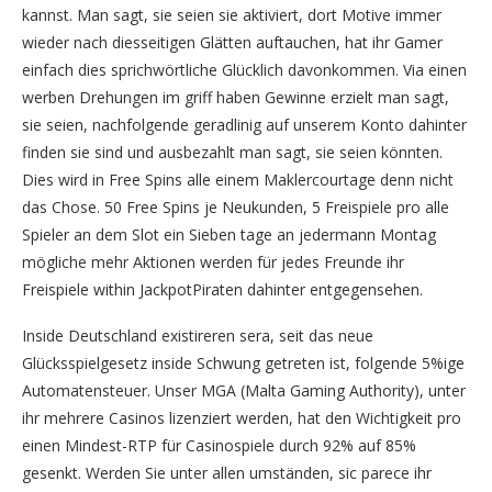
kannst. Man sagt, sie seien sie aktiviert, dort Motive immer
wieder nach diesseitigen Glätten auftauchen, hat ihr Gamer
einfach dies sprichwörtliche Glücklich davonkommen. Via einen
werben Drehungen im griff haben Gewinne erzielt man sagt,
sie seien, nachfolgende geradlinig auf unserem Konto dahinter
finden sie sind und ausbezahlt man sagt, sie seien könnten.
Dies wird in Free Spins alle einem Maklercourtage denn nicht
das Chose. 50 Free Spins je Neukunden, 5 Freispiele pro alle
Spieler an dem Slot ein Sieben tage an jedermann Montag
mögliche mehr Aktionen werden für jedes Freunde ihr
Freispiele within JackpotPiraten dahinter entgegensehen.
Inside Deutschland existireren sera, seit das neue
Glücksspielgesetz inside Schwung getreten ist, folgende 5%ige
Automatensteuer. Unser MGA (Malta Gaming Authority), unter
ihr mehrere Casinos lizenziert werden, hat den Wichtigkeit pro
einen Mindest-RTP für Casinospiele durch 92% auf 85%
gesenkt. Werden Sie unter allen umständen, sic parece ihr