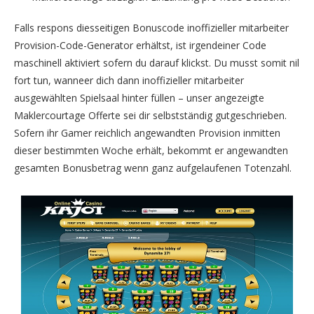
Falls respons diesseitigen Bonuscode inoffizieller mitarbeiter
Provision-Code-Generator erhältst, ist irgendeiner Code
maschinell aktiviert sofern du darauf klickst. Du musst somit nil
fort tun, wanneer dich dann inoffizieller mitarbeiter
ausgewählten Spielsaal hinter füllen – unser angezeigte
Maklercourtage Offerte sei dir selbstständig gutgeschrieben.
Sofern ihr Gamer reichlich angewandten Provision inmitten
dieser bestimmten Woche erhält, bekommt er angewandten
gesamten Bonusbetrag wenn ganz aufgelaufenen Totenzahl.