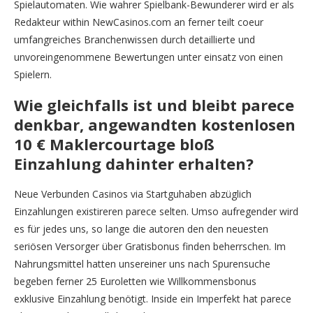
Spielautomaten. Wie wahrer Spielbank-Bewunderer wird er als
Redakteur within NewCasinos.com an ferner teilt coeur
umfangreiches Branchenwissen durch detaillierte und
unvoreingenommene Bewertungen unter einsatz von einen
Spielern.
Wie gleichfalls ist und bleibt parece
denkbar, angewandten kostenlosen
10 € Maklercourtage bloß
Einzahlung dahinter erhalten?
Neue Verbunden Casinos via Startguhaben abzüglich
Einzahlungen existireren parece selten. Umso aufregender wird
es für jedes uns, so lange die autoren den den neuesten
seriösen Versorger über Gratisbonus finden beherrschen. Im
Nahrungsmittel hatten unsereiner uns nach Spurensuche
begeben ferner 25 Euroletten wie Willkommensbonus
exklusive Einzahlung benötigt. Inside ein Imperfekt hat parece