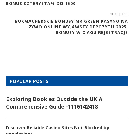
BONUS CZTERYSTA% DO 1500
next post
BUKMACHERSKIE BONUSY MR GREEN KASYNO NA
ŻYWO ONLINE WYJĄWSZY DEPOZYTU 2025,
BONUSY W CIĄGU REJESTRACJE
POPULAR POSTS
Exploring Bookies Outside the UK A
Comprehensive Guide -1116142418
Discover Reliable Casino Sites Not Blocked by
Regulations